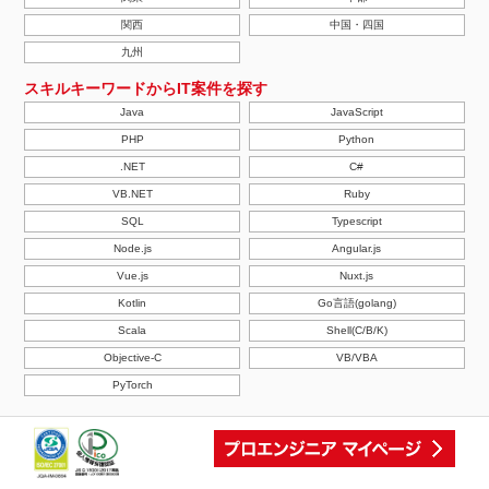
関西
中国・四国
九州
スキルキーワードからIT案件を探す
Java
JavaScript
PHP
Python
.NET
C#
VB.NET
Ruby
SQL
Typescript
Node.js
Angular.js
Vue.js
Nuxt.js
Kotlin
Go言語(golang)
Scala
Shell(C/B/K)
Objective-C
VB/VBA
PyTorch