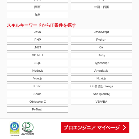
関西
中国・四国
九州
スキルキーワードからIT案件を探す
Java
JavaScript
PHP
Python
.NET
C#
VB.NET
Ruby
SQL
Typescript
Node.js
Angular.js
Vue.js
Nuxt.js
Kotlin
Go言語(golang)
Scala
Shell(C/B/K)
Objective-C
VB/VBA
PyTorch