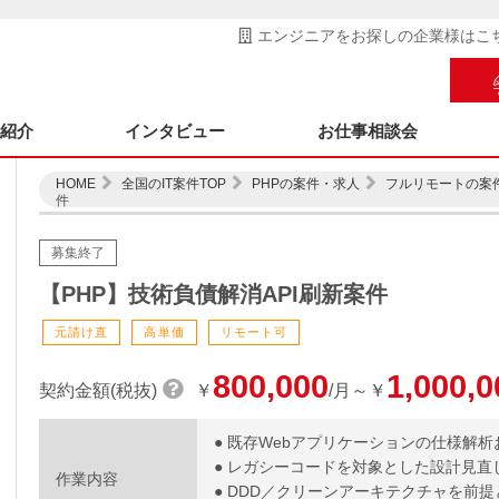
エンジニアをお探しの企業様はこ
ス紹介
インタビュー
お仕事相談会
HOME
全国のIT案件TOP
PHPの案件・求人
フルリモートの案
件
募集終了
【PHP】技術負債解消API刷新案件
元請け直
高単価
リモート可
800,000
1,000,0
契約金額(税抜)
￥
/月～￥
● 既存Webアプリケーションの仕様解析
● レガシーコードを対象とした設計見直
作業内容
● DDD／クリーンアーキテクチャを前