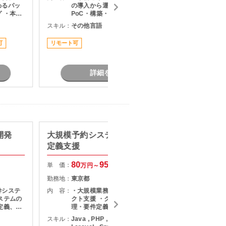
わるパッ
の導入から運用までの幅広い業務 ・
 ・本番
PoC・構築・展開のリード ・既存シ
え変更、
ステムの改善施策の企画・推進 ・メ
スキル：
その他言語
スキル：
M
知見・技
ンバー管理
可
リモート可
担当者オ
詳細を見る
開発
大規模予約システム刷新の要件
【PHP
定義支援
ス・機
80
95
単 価：
単 価：
万円～
万円
勤務地：
東京都
勤務地：
幹システ
内 容：
・大規模業務システム刷新プロジェ
内 容：
ステムの
クト支援 ・クライアントとの要件整
定義、基
理・要件定義対応 ・業務要件・シス
 ・バッ
テム要件の整理およびドキュメント
スキル：
Java , PHP , AWS , React ,
スキル：
P
ンド開発
作成 ・システム構成や利用技術の検