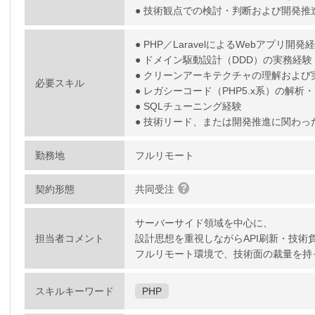
● 技術観点での検討・判断および開発推
● PHP／LaravelによるWebアプリ開発
● ドメイン駆動設計（DDD）の実務経験
● クリーンアーキテクチャの理解および
必要スキル
● レガシーコード（PHP5.x系）の解析
● SQLチューニング経験
● 技術リード、または開発推進に関わっ
勤務地
フルリモート
契約形態
共同受注
サーバーサイド領域を中心に、
担当者コメント
設計思想を重視しながらAPI刷新・技術
フルリモート環境で、技術面の裁量を持
スキルキーワード
PHP