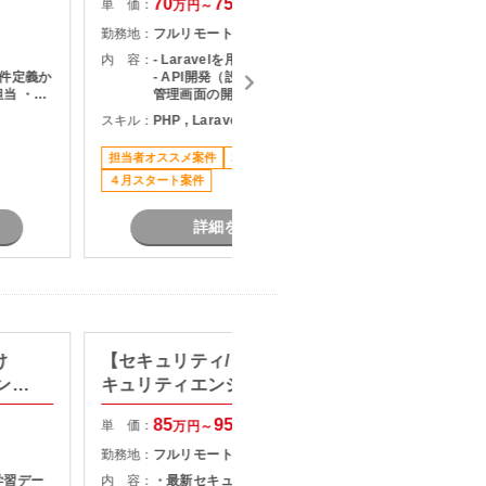
70
75
単 価：
単 価：
万円～
万円
勤務地：
フルリモート
勤務地：
内 容：
- Laravelを用いたバックエンド開発
内 容：
・要件定義か
- API開発（設計～実装～テスト） -
当 ・既
管理画面の開発（HTML／CSS／
 ・稼働
jQuery） - RDB設計、SQLを用いた
スキル：
PHP , Laravel
スキル：
P
ッチでの
データ操作 - Git／Githubを用いたレ
当する可
ビュー・バージョン管理 - Docker環
担当者オススメ案件
20代活躍中
リモート可
長期案件
境での開発 - PHPUnitによる単体テ
４月スタート案件
スト
詳細を見る
け
【セキュリティ/リモート可】セ
標準化
ンス
キュリティエンジニア募集
計支援
85
95
単 価：
単 価：
万円～
万円
勤務地：
フルリモート
勤務地：
学習デー
内 容：
・最新セキュリティソリューション
内 容：