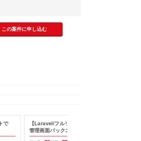
この案件に申し込む
ートで
【Laravel/フルリモート】API・
【PHP
管理画面バックエンド開発
業界向
発・改