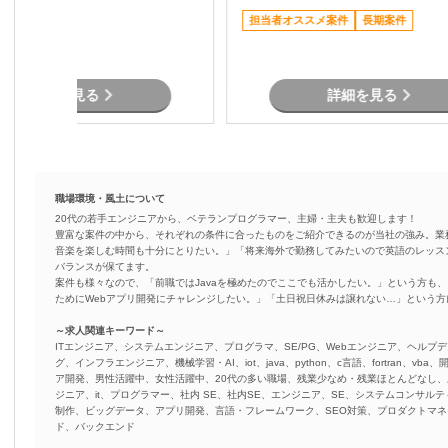
・AWS環境上でのシステム
リモート可
担当者オススメ案件
長期案件
用支援 ・SQLパフォーマン
ニング対応 ・チーム内外と
ニケーションを通じた課題
詳細を見る
詳細を見る
職場環境・風土について
20代の若手エンジニアから、ベテランプログラマー、主婦・主夫も歓迎します！
豊富な案件の中から、それぞれの条件に合ったものをご紹介できるのが当社の強み。業
音楽を楽しむ時間も十分にとりたい。」「将来海外で勤務してみたいので英語のレッス
バランスが保てます。
案件も様々なので、「前職ではJavaを極めたのでここでも活かしたい。」という方も、
ためにWebアプリ開発にチャレンジしたい。」「土日祝日休みは譲れない…」という
～求人関連キーワード～
ITエンジニア、システムエンジニア、プログラマ、SE/PG、Webエンジニア、ヘルプデ
グ、インフラエンジニア、機械学習・AI、iot、java、python、c言語、fortran、v
ア開発、男性活躍中、女性活躍中、20代の多い職場、残業少なめ・残業ほとんどなし
ジニア、it、プログラマー、社内 SE、社内SE、エンジニア、SE、システムコンサルティ
制作、ビッグデータ、アプリ開発、言語・フレームワーク、SEO対策、プロダクトマ
ド、バックエンド