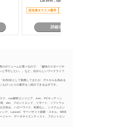
Laravel , Spring Boot
,
開発・運
討支援 ・外部システム連携に関する
スチュー
要件整理 ・関係各所との調整および
担当者オススメ案件
長期案件
長期案件
のコミュ
レビュー対応 ・設計工程以降の開発
解決推
支援
詳細を見る
務のボリュームが選べるので、「趣味のスポーツや
ンと平行したい。」など、自分らしいワークライフ
「社内SEとして勤務してきたが、ITスキルを高める
方にもぴったりの案件をご紹介できるはずです。
スク、cae解析エンジニア、emc、PCキッティン
ba、開発、sler、フロントエンド、リモート、ソフトウェ
、土日休み、ハローワーク、転勤なし、システムエン
ング、Laravel、サーバサイド経験・スキル、WEB
ネージャー、データサイエンティスト、フロントエン