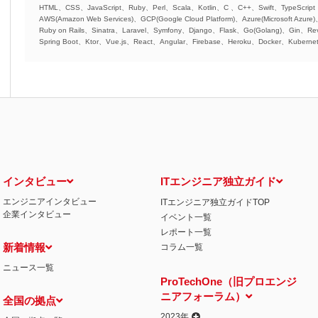
HTML、CSS、JavaScript、Ruby、Perl、Scala、Kotlin、C 、C++、Swift、TypeScript
AWS(Amazon Web Services)、GCP(Google Cloud Platform)、Azure(Microsoft Azure
Ruby on Rails、Sinatra、Laravel、Symfony、Django、Flask、Go(Golang)、Gin、Rev
Spring Boot、Ktor、Vue.js、React、Angular、Firebase、Heroku、Docker、Kubernet
インタビュー
ITエンジニア独立ガイド
エンジニアインタビュー
ITエンジニア独立ガイドTOP
企業インタビュー
イベント一覧
レポート一覧
新着情報
コラム一覧
ニュース一覧
ProTechOne（旧プロエンジ
ニアフォーラム）
全国の拠点
2023年