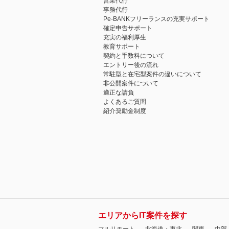
営業代行
事務代行
Pe-BANKフリーランスの充実サポート
確定申告サポート
充実の福利厚生
教育サポート
契約と手数料について
エントリー後の流れ
常駐型と在宅型案件の違いについて
非公開案件について
適正な請負
よくあるご質問
紹介奨励金制度
エリアからIT案件を探す