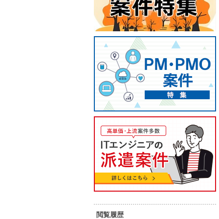
【PHP】オンラインクリニック
【フル
システム追加開発対応 リモー
PHP（
ト
プレイ
閲覧履歴