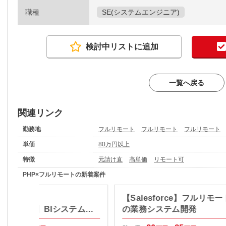
職種
SE(システムエンジニア)
検討中リストに追加
一覧へ戻る
関連リンク
勤務地
フルリモート
フルリモート
フルリモート
単価
80万円以上
特徴
元請け直
高単価
リモート可
PHP×フルリモートの新着案件
リモート／
【Salesforce】フルリモ
Laravel）】BIシステムリ
の業務システム開発
ス案件