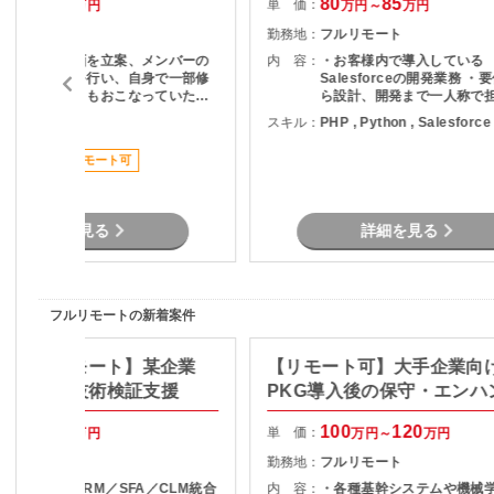
65
70
80
85
単 価：
万円～
万円
万円～
万円
フルリモート
勤務地：
フルリモート
・テストの計画を立案、メンバーの
内 容：
・お客様内で導入している
コントロールを行い、自身で一部修
Salesforceの開発業務 
正対応（製造）もおこなっていただ
ら設計、開発まで一人称で担
くことを想定 現行：IBM Cognos
存機能の改修、追加開発対応
PHP
スキル：
PHP , Python , Salesforce
0、ASP.net、IBM DB2 ⇒
に余裕がある場合、スクラ
Snowflake on AWS 想定：アーキテ
Webシステム開発支援を担
ススメ案件
リモート可
クチャ：PHP（Laravel）、AWS ・
能性あり
ート案件
基本想定はしていないが、拠点が岐
阜で何かあれば岐阜で作業をする可
能性があるため東海エリア在住者を
詳細を見る
詳細を見る
優先
フルリモートの新着案件
検証/フルリモート】某企業
【リモート可】大手企業向
RM基盤の技術検証支援
PKG導入後の保守・エンハ
支援
85
90
100
120
単 価：
万円～
万円
万円～
万円
フルリモート
勤務地：
フルリモート
・某企業向けCRM／SFA／CLM統合
内 容：
・各種基幹システムや機械