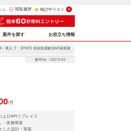
閲覧履歴
ちら
検討中リスト
0
案件を探す
お役立ち情報
件・求人
【PHP】技術負債解消API刷新案
案件No：52073-63
00
/月
およびAPIリプレイス
し・改修推進
提とした設計・実装