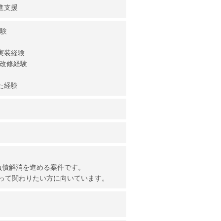
進支援
経験
実装経験
・改修経験
た経験
負債解消を進める案件です。
って関わりたい方に向いています。