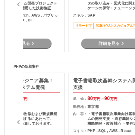
プラットフォーム開発プロジェクト
タの取り込み・図式化に関
に参画 ・AIを活用した技術検証
ケージの保守・チューニング
（PoC）の実施 ・業務要件に適した
稼働後のグラフや表の見栄
ython , PyTorch , AWS , パブリッ
スキル：
SAP
AIサービス/技術の調査および選定 ・
微修正対応 ・メンバーへの
クラウド , DX , BI
AI活用に関する技術評価・検証結果
術習熟のサポート
リモート可
私服/ビジネスカジュアル
の取りまとめ ・開発チームや関係者
リモート可
との連携による検証推進 ・新技術の
検証および導入支援
詳細を見る
詳細を見る
PHPの新着案件
P】PHPエンジニア募集！
電子書籍取次基幹システム
向けWebシステム開発
支援
80
85
80
90
単 価：
万円～
万円
万円～
万円
東京都
勤務地：
東京都
既存システムの改修および新規機能
内 容：
・電子書籍取次事業向け基
開発などを実施するにあたって、
ムの開発支援 ・既存基幹シ
PHP技術者を募集しております。
機能開発・改善対応 ・要件
本設計など上流工程から参画
HP , Vue.js
スキル：
PHP , SQL , AWS , React
クエンドおよびフロントエ