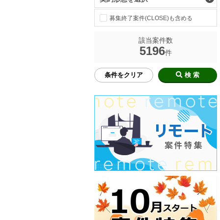
募集終了案件(CLOSE)も含める
該当案件数
5196
件
条件をクリア
検 索