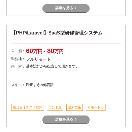
詳細を見る
【PHP/Laravel】SaaS型研修管理システム
60
80
単 価：
万円～
万円
勤務地：
フルリモート
基本設計から担当して頂きます。
内 容：
スキル：
PHP , その他言語
担当者オススメ案件
エンド直
最新技術
リモート可
詳細を見る