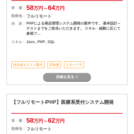
58
64
単 価：
万円～
万円
勤務地：
フルリモート
PHPによる商品管理システム開発の案件です。 基本設計～
内 容：
テストまでをご担当いただきます。 スキル・経験に応じて
参画フ…
スキル：
Java , PHP , SQL
担当者オススメ案件
高単価
リモート可
詳細を見る
【フルリモート/PHP】医療系受付システム開発
58
62
単 価：
万円～
万円
勤務地：
フルリモート