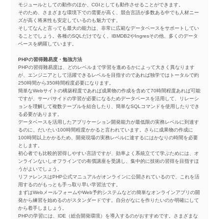
モジュールとしての動作のほか、CGIとしても動作させることができます。
そのため、さまざまな環境下での需要が高く、競合言語が多数ある中でも人材ニー
ズが高く将来性も安定しているのも魅力です。
そしてなんと言っても最大の能力は、非常に広範なデータベースをサポートしてい
ることでしょう。各種のSQLだけでなく、IBMDB2やIngresその他、多くのデータ
ベースを網羅しています。
PHPの習得難易度・勉強方法
PHPの習得難易度は、どのレベルまで学習を進めるかによって大きく異なります
が、エンジニアとして活躍できるレベルを目指すのであれば独学ではトータルで約
250時間から350時間程度必要になります。
簡単なWebサイトの構築程度であれば成果物の作成を含めて70時間程度あれば可能
ですが、サーバサイドの学習が必要になるためデータベースを活用して、リレーシ
ョンを理解して複数テーブルを結合したり、簡単なSQLコマンドを使用したりでき
る必要があります。
データベースを活用したアプリケーション開発能力が最低限の実務レベルに到達す
るのに、だいたい100時間程度かかると言われています。さらに成果物の作成に
100時間以上かかるため、開発現場の実務レベルに達するにはかなりの時間を必要
とします。
初心者でも比較的習得しやすい言語ですが、効率よく系統立てて学ぶためには、オ
ンラインないしオフラインでの有償講座を受講し、集中的に技術の習得を目指すほ
うがよいでしょう。
リファレンスはPHP公式マニュアルがオンラインに公開されているので、これを活
用するのがもっとも手っ取り早い学習法です。
まずはWebメールフォームやWeb予約システムなどの簡単なオンラインアプリの開
発から練習を始めるのがスタンダードです。自分がなにを作りたいのか明確にして
から着手しましょう。
PHPの学習には、IDE（総合開発環境）を導入するのがおすすめです。さまざまな