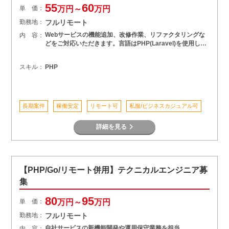
55
60
単 価：
万円～
万円
勤務地：
フルリモート
Webサービスの機能追加、改修作業、リファクタリングな
内 容：
どをご対応いただきます。言語はPHP(Laravel)を使用し…
スキル：
PHP
長期案件
稼働安定
リモート可
私服/ビジネスカジュアル可
詳細を見る
【PHP/Go/リモート併用】テクニカルエンジニア募
集
80
95
単 価：
万円～
万円
勤務地：
フルリモート
自社サービスの新機能開発や運用保守業務を担当。
内 容：