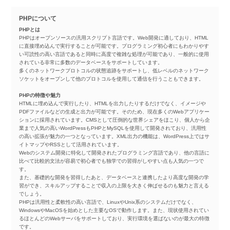
PHPについて
PHPとは
PHPはオープンソースの汎用スクリプト言語です。Web開発に適しており、HTML
に直接埋め込んで実行することが可能です。プログラミング初心者にもわかりやす
い可読性の高い言語であると同時に高度で複雑な処理が可能であり、一般的に使用
されている非常に多数のデータベースをサポートしています。
多くのネットワークプロトコルの状態追跡をサポートし、低レベルのネットワーク
ソケットをオープンして他のプロトコルを使用して通信を行うこともできます。
PHPの特徴や魅力
HTMLに埋め込んで実行したり、HTMLを出力したりするだけでなく、イメージや
PDFファイルなどの生成と出力が可能です。そのため、現在多くのWebアプリケー
ションに採用されています。CMSとして圧倒的な世界シェアをほこり、個人から企
業まで人気の高いWordPressもPHPとMySQLを使用して開発されており、汎用性
の高い拡張が魅力の一つとなっています。XML出力の機能は、WordPress上ではサ
イトマップやRSSとして活用されています。
Webのシステム開発に特化して開発されたプログラミング言語であり、他の言語に
比べて比較的文法が容易で初心者でも独学での習得がしやすい点も人気の一つで
す。
また、基礎的な開発を習得したあと、データベースと連携したより高度な開発の学
習ができ、スキルアップすることで収入の上限を大きく伸ばせるのも魅力と言える
でしょう。
PHPは汎用性と柔軟性の高い言語で、LinuxやUnix系のシステムだけでなく、
WindowsやMacOSを始めとした主要なOSで動作します。また、現状使用されてい
るほとんどのWebサーバをサポートしており、実行環境を選ばないのが最大の特徴
です。