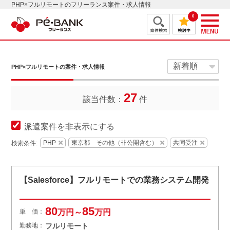
PHP×フルリモートのフリーランス案件・求人情報
0
PHP×フルリモートの案件・求人情報
27
該当件数：
件
派遣案件を非表示にする
PHP
東京都 その他（非公開含む）
共同受注
検索条件:
【Salesforce】フルリモートでの業務システム開発
80
85
単 価：
万円～
万円
勤務地：
フルリモート