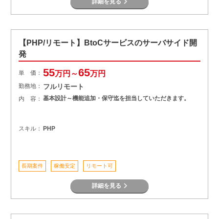
詳細を見る
【PHP/リモート】BtoCサービスのサーバサイド開
発
55
65
単 価：
万円～
万円
勤務地：
フルリモート
基本設計～機能追加・保守迄を担当していただきます。
内 容：
スキル：
PHP
長期案件
稼働安定
リモート可
詳細を見る