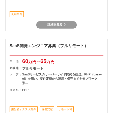
長期案件
詳細を見る
SaaS開発エンジニア募集（フルリモート）
60
65
単 価：
万円～
万円
勤務地：
フルリモート
SaaSサービスのサーバーサイド開発を担当。PHP（Larav
内 容：
el）を用い、要件定義から運用・保守までをモブワーク
形…
スキル：
PHP
担当者オススメ案件
稼働安定
リモート可