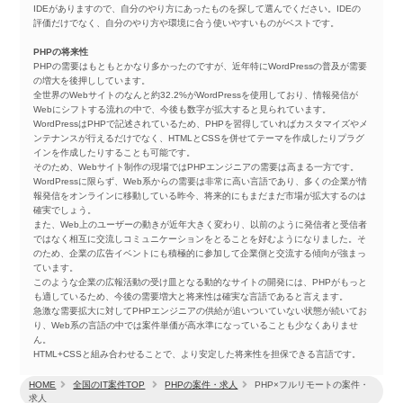
IDEがありますので、自分のやり方にあったものを探して選んでください。IDEの
評価だけでなく、自分のやり方や環境に合う使いやすいものがベストです。
PHPの将来性
PHPの需要はもともとかなり多かったのですが、近年特にWordPressの普及が需要
の増大を後押ししています。
全世界のWebサイトのなんと約32.2%がWordPressを使用しており、情報発信が
Webにシフトする流れの中で、今後も数字が拡大すると見られています。
WordPressはPHPで記述されているため、PHPを習得していればカスタマイズやメ
ンテナンスが行えるだけでなく、HTMLとCSSを併せてテーマを作成したりプラグ
インを作成したりすることも可能です。
そのため、Webサイト制作の現場ではPHPエンジニアの需要は高まる一方です。
WordPressに限らず、Web系からの需要は非常に高い言語であり、多くの企業が情
報発信をオンラインに移動している昨今、将来的にもまだまだ市場が拡大するのは
確実でしょう。
また、Web上のユーザーの動きが近年大きく変わり、以前のように発信者と受信者
ではなく相互に交流しコミュニケーションをとることを好むようになりました。そ
のため、企業の広告イベントにも積極的に参加して企業側と交流する傾向が強まっ
ています。
このような企業の広報活動の受け皿となる動的なサイトの開発には、PHPがもっと
も適しているため、今後の需要増大と将来性は確実な言語であると言えます。
急激な需要拡大に対してPHPエンジニアの供給が追いついていない状態が続いてお
り、Web系の言語の中では案件単価が高水準になっていることも少なくありませ
ん。
HTML+CSSと組み合わせることで、より安定した将来性を担保できる言語です。
HOME
全国のIT案件TOP
PHPの案件・求人
PHP×フルリモートの案件・
求人