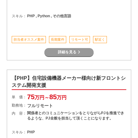
スキル：
PHP , Python , その他言語
担当者オススメ案件
長期案件
リモート可
駅近く
詳細を見る
【PHP】住宅設備機器メーカー様向け新フロントシ
ステム開発支援
75
85
単 価：
万円～
万円
勤務地：
フルリモート
関係者とのコミュニケーションをとりながらPJを推進でき
内 容：
るような、PJ全般を担当して頂くことになります。
スキル：
PHP