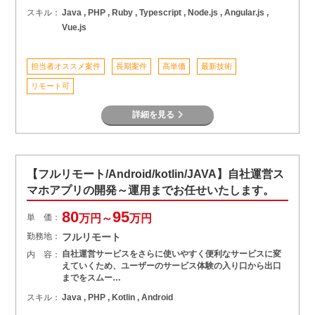
スキル：
Java , PHP , Ruby , Typescript , Node.js , Angular.js ,
Vue.js
担当者オススメ案件
長期案件
高単価
最新技術
リモート可
詳細を見る
【フルリモート/Android/kotlin/JAVA】自社運営ス
マホアプリの開発～運用までお任せいたします。
80
95
単 価：
万円～
万円
勤務地：
フルリモート
自社運営サービスをさらに使いやすく便利なサービスに変
内 容：
えていくため、ユーザーのサービス体験の入り口から出口
までをスムー…
スキル：
Java , PHP , Kotlin , Android