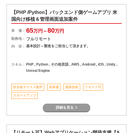
【PHP /Python】バックエンド側ゲームアプリ 米
国向け移植＆管理画面追加案件
65
80
単 価：
万円～
万円
勤務地：
フルリモート
基本設計～製造をご担当して頂きます。
内 容：
スキル：
PHP , Python , その他言語 , AWS , Android , iOS , Unity ,
Unreal Engine
担当者オススメ案件
高単価
最新技術
リモート可
スタートアップ
詳細を見る
【リモート可】Webアプリケーション開発支援【A