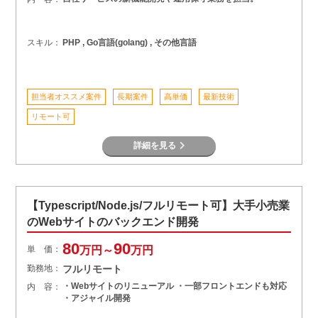
スキル：
PHP , Go言語(golang) , その他言語
担当者オススメ案件
長期案件
高単価
最新技術
リモート可
詳細を見る
【Typescript/Node.js/フルリモート可】大手小売業
のWebサイトのバックエンド開発
80
90
単 価：
万円～
万円
勤務地：
フルリモート
・Webサイトのリニューアル ・一部フロントエンドも対応
内 容：
・アジャイル開発