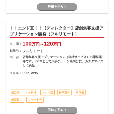
詳細を見る
！！エンド直！！【ディレクター】店舗集客支援ア
プリケーション開発（フルリモート）
100
120
単 価：
万円～
万円
勤務地：
フルリモート
店舗集客支援アプリケーション（自社サービス）の開発案
内 容：
件です。 OEMとして大手チェーン店向けに、カスタマイズ
して納品…
スキル：
PHP , AWS
担当者オススメ案件
エンド直
長期案件
高単価
最新技術
リモート可
詳細を見る