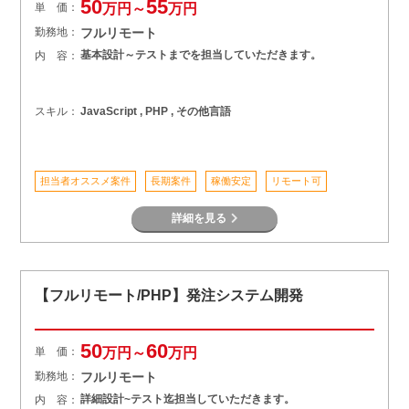
50
55
単 価：
万円～
万円
勤務地：
フルリモート
基本設計～テストまでを担当していただきます。
内 容：
スキル：
JavaScript , PHP , その他言語
担当者オススメ案件
長期案件
稼働安定
リモート可
詳細を見る
【フルリモート/PHP】発注システム開発
50
60
単 価：
万円～
万円
勤務地：
フルリモート
詳細設計~テスト迄担当していただきます。
内 容：