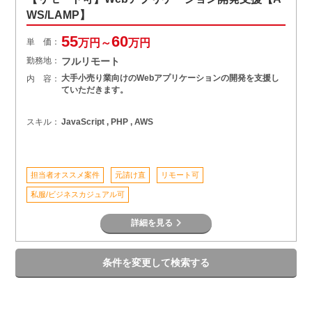
WS/LAMP】
55
60
単 価：
万円～
万円
勤務地：
フルリモート
大手小売り業向けのWebアプリケーションの開発を支援し
内 容：
ていただきます。
スキル：
JavaScript , PHP , AWS
担当者オススメ案件
元請け直
リモート可
私服/ビジネスカジュアル可
詳細を見る
条件を変更して検索する