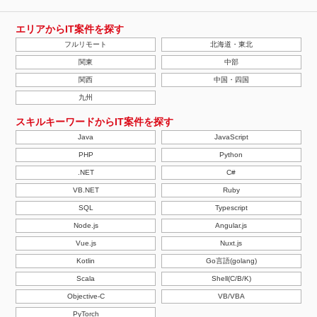
エリアからIT案件を探す
フルリモート
北海道・東北
関東
中部
関西
中国・四国
九州
スキルキーワードからIT案件を探す
Java
JavaScript
PHP
Python
.NET
C#
VB.NET
Ruby
SQL
Typescript
Node.js
Angular.js
Vue.js
Nuxt.js
Kotlin
Go言語(golang)
Scala
Shell(C/B/K)
Objective-C
VB/VBA
PyTorch