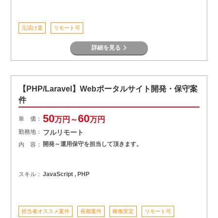
元請け直
リモート可
詳細を見る
【PHP/Laravel】Webポータルサイト開発・保守案
件
50
60
単 価：
万円～
万円
勤務地：
フルリモート
開発～運用保守を担当して頂きます。
内 容：
スキル：
JavaScript , PHP
担当者オススメ案件
長期案件
稼働安定
リモート可