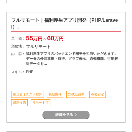
フルリモート｜福利厚生アプリ開発（PHP/Larave
l）」
55
60
単 価：
万円～
万円
勤務地：
フルリモート
福利厚生アプリのバックエンド開発を担当いただきます。
内 容：
データの外部連携・取得、グラフ表示、通知機能、行動解
析データを…
スキル：
PHP
担当者オススメ案件
長期案件
20代活躍中
稼働安定
最新技術
リモート可
詳細を見る