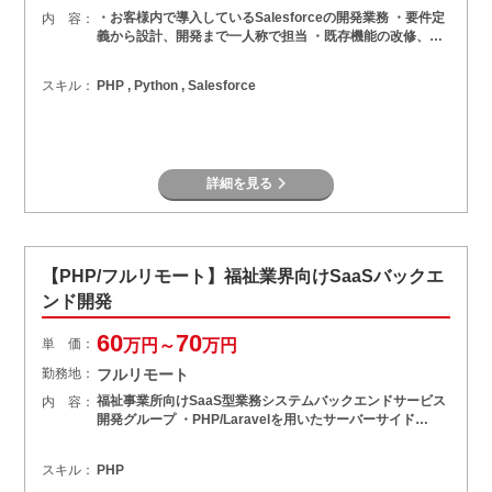
・お客様内で導入しているSalesforceの開発業務 ・要件定
内 容：
義から設計、開発まで一人称で担当 ・既存機能の改修、…
スキル：
PHP , Python , Salesforce
詳細を見る
【PHP/フルリモート】福祉業界向けSaaSバックエ
ンド開発
60
70
単 価：
万円～
万円
勤務地：
フルリモート
福祉事業所向けSaaS型業務システムバックエンドサービス
内 容：
開発グループ ・PHP/Laravelを用いたサーバーサイド…
スキル：
PHP