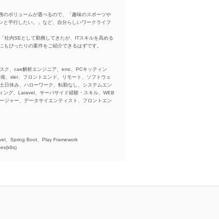
務のボリュームが選べるので、「趣味のスポーツや
ンと平行したい。」など、自分らしいワークライフ
「社内SEとして勤務してきたが、ITスキルを高める
方にもぴったりの案件をご紹介できるはずです。
スク、cae解析エンジニア、emc、PCキッティン
ba、開発、sler、フロントエンド、リモート、ソフトウェ
、土日休み、ハローワーク、転勤なし、システムエン
ング、Laravel、サーバサイド経験・スキル、WEB
ネージャー、データサイエンティスト、フロントエン
)、
el、Spring Boot、Play Framework
es(k8s)