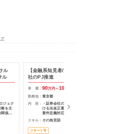
リア
ンサル
【金融系知見者/週1出社】証券会
【リモ
サル
社のPJ推進
AI活
90
100
単 価：
単 価：
万円～
万円
勤務地：
東京都
勤務地：
プロジェク
内 容：
・証券会社のサービス企画部門にお
内 容：
折衝を主
ける法改正案件の推進 ・上流工程の
の関係者
要件定義対応 ・案件の進捗管理
題構造化
スキル：
その他言語
スキル：
を推進い
タントポ
リモート可
長期案件