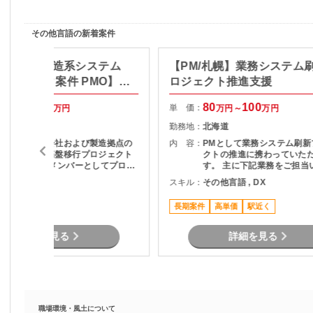
その他言語の新着案件
ート有：製造系システム
【PM/札幌】業務システム
ネットワーク案件 PMO】プ
ロジェクト推進支援
クト推進
85
100
80
100
単 価：
万円～
万円
万円～
万円
東京都
勤務地：
北海道
全国グループ会社および製造拠点の
内 容：
PMとして業務システム刷新
ネットワーク基盤移行プロジェクト
クトの推進に携わっていた
でPMO兼実働メンバーとしてプロジ
す。 主に下記業務をご担当
ェクト推進担当。。 新規基盤は構築
ます。 ・顧客との要件整理
その他言語
スキル：
その他言語 , DX
済み、各社・各拠点の移行推進フェ
理 ・プロジェクト計画の策
ーズ担当。 関係者との調整、課題管
進捗管理 ・開発チームとの
可
長期案件
高単価
駅近く
理、移行計画推進および 各種実務対
びマネジメント ・品質、課
応を主体的に推進。
ク管理 ・関係者向け資料作
各種報告 ・要件定義からリ
詳細を見る
詳細を見る
での推進支援
職場環境・風土について