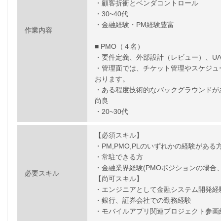
・顧客折衝とベンダコントロール
・30~40代
・金融経験・PM経験豊富
作業内容
■ PMO（４名）
・要件定義、外部設計（レビュー）、U
・管理面では、チケット管理やスケジュ
おります。
・ある程度技術的なバックグラウンドが
尚良
・20~30代
【必須スキル】
・PM,PMO,PLのいずれかの経験がある
・常駐できる方
・金融業界経験(PMOポジションの場合
必要スキル
【尚可スキル】
・エンジニアとして金融システム開発経
・銀行、証券会社での勤務経験
・モバイルアプリ関連プロジェクト参画