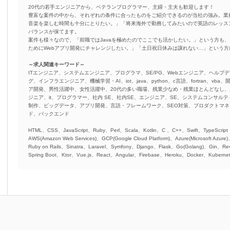
20代の若手エンジニアから、ベテランプログラマー、主婦・主夫も歓迎します！
豊富な案件の中から、それぞれの条件に合ったものをご紹介できるのが当社の強み。業
音楽を楽しむ時間も十分にとりたい。」「将来海外で勤務してみたいので英語のレッス
バランスが保てます。
案件も様々なので、「前職ではJavaを極めたのでここでも活かしたい。」という方も、
ためにWebアプリ開発にチャレンジしたい。」「土日祝日休みは譲れない…」という
～求人関連キーワード～
ITエンジニア、システムエンジニア、プログラマ、SE/PG、Webエンジニア、ヘルプデ
グ、インフラエンジニア、機械学習・AI、iot、java、python、c言語、fortran、v
ア開発、男性活躍中、女性活躍中、20代の多い職場、残業少なめ・残業ほとんどなし
ジニア、it、プログラマー、社内 SE、社内SE、エンジニア、SE、システムコンサルティ
制作、ビッグデータ、アプリ開発、言語・フレームワーク、SEO対策、プロダクトマ
ド、バックエンド
HTML、CSS、JavaScript、Ruby、Perl、Scala、Kotlin、C 、C++、Swift、TypeScript
AWS(Amazon Web Services)、GCP(Google Cloud Platform)、Azure(Microsoft Azure
Ruby on Rails、Sinatra、Laravel、Symfony、Django、Flask、Go(Golang)、Gin、Rev
Spring Boot、Ktor、Vue.js、React、Angular、Firebase、Heroku、Docker、Kubernet