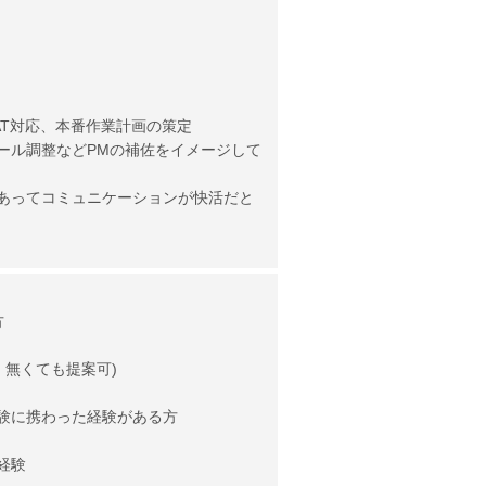
AT対応、本番作業計画の策定
ール調整などPMの補佐をイメージして
あってコミュニケーションが快活だと
方
、無くても提案可)
験に携わった経験がある方
経験