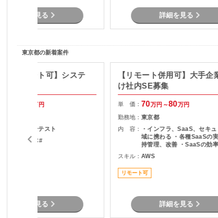
捗、課題、リスク管理 ・顧客向け説
明資料、報告資料作成 ・顧客および
詳細を見る
詳細を見る
開発ベンダーとの各種折衝と調整
東京都の新着案件
Java/リモート可】システ
【リモート併用可】大手企
け社内SE募集
70
75
70
80
単 価：
万円～
万円
万円～
万円
東京都
勤務地：
東京都
基本設計～総合テスト
内 容：
・インフラ、SaaS、セキ
域に携わる ・各種SaaSの
ava , .NET , C#
持管理、改善 ・SaaSの効
度化のためのエンジニアリン
スキル：
AWS
リモート可
SaaSのシステム課題・障
対策の計画と実装 ・社内N
リモート可
プレサーバの運用保守 ・拠
トワーク配備担当
詳細を見る
詳細を見る