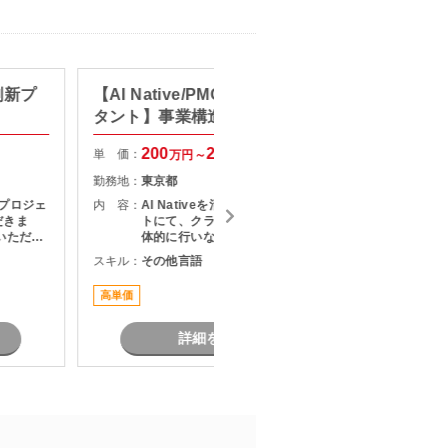
刷新プ
【AI Native/PMO/戦略コンサル
【セキ
タント】事業構造改革コンサル
キュリ
200
250
単 価：
単 価：
万円～
万円
勤務地：
東京都
勤務地：
プロジェ
内 容：
AI Nativeを活用した改革プロジェク
内 容：
だきま
トにて、クライアントとの折衝を主
いただき
体的に行いながら、社内外の関係者
・課題整
をリードし、論点設計・課題構造化
スキル：
その他言語
スキル：
定および
を通じてタスクや意思決定を推進い
調整およ
ただくPMO／戦略コンサルタントポ
高単価
リモート
題、リス
ジションです。
成および
リースま
詳細を見る