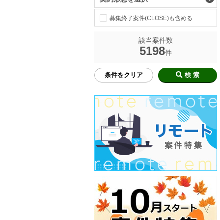
募集終了案件(CLOSE)も含める
該当案件数
5198
件
条件をクリア
検 索