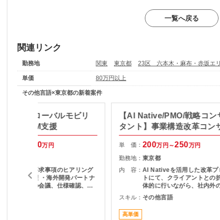
一覧へ戻る
関連リンク
勤務地
関東
東京都
23区 六本木・麻布・赤坂エ
単価
80万円以上
その他言語×東京都の新着案件
O/長期】グローバルモビリ
【AI Native/PMO/戦略コ
プリ開発PM支援
タント】事業構造改革コン
100
100
200
250
単 価：
万円～
万円
万円～
万円
東京都
勤務地：
東京都
・顧客要望、要求事項のヒアリング
内 容：
AI Nativeを活用した改革
および要件整理 ・海外開発パートナ
トにて、クライアントとの
ーとの英語での会議、仕様確認、各
体的に行いながら、社内外
種調整 ・開発ベンダー成果物（設計
をリードし、論点設計・課
その他言語
スキル：
その他言語
書等）のレビュー ・開発見積内容、
を通じてタスクや意思決定
工数妥当性の確認 ・仕様変更時の影
ただくPMO／戦略コンサル
高単価
響範囲整理および関係者調整 ・進
ジションです。