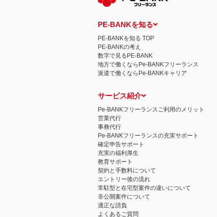
PE-BANKを知る
PE-BANKを知る TOP
PE-BANKの考え
数字で見るPE-BANK
地方で働くならPe-BANKフリーランス
派遣で働くならPe-BANKキャリア
サービス紹介
Pe-BANKフリーランスご利用のメリット
営業代行
事務代行
Pe-BANKフリーランスの充実サポート
確定申告サポート
充実の福利厚生
教育サポート
契約と手数料について
エントリー後の流れ
常駐型と在宅型案件の違いについて
非公開案件について
適正な請負
よくあるご質問