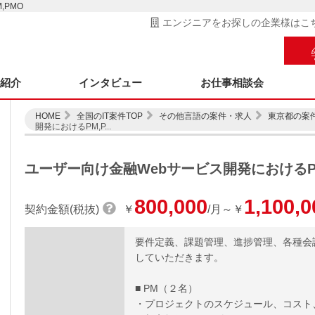
,PMO
エンジニアをお探しの企業様はこ
ス紹介
インタビュー
お仕事相談会
HOME
全国のIT案件TOP
その他言語の案件・求人
東京都の案
開発におけるPM,P...
ユーザー向け金融Webサービス開発におけるPM
800,000
1,100,0
契約金額(税抜)
￥
/月～￥
要件定義、課題管理、進捗管理、各種会
していただきます。
■ PM（２名）
・プロジェクトのスケジュール、コスト