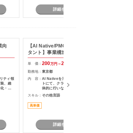
詳細を見る
業向
【AI Native/PMO/戦略コンサル
【web
タント】事業構造改革コンサル
ト】生
ション
200
250
単 価：
単 価：
万円～
万円
勤務地：
東京都
勤務地：
ュリティ領
内 容：
AI Nativeを活用した改革プロジェク
内 容：
実装、維
トにて、クライアントとの折衝を主
率化・高
体的に行いながら、社内外の関係者
グ ・
をリードし、論点設計・課題構造化
スキル：
その他言語
スキル：
P
害に対する
を通じてタスクや意思決定を推進い
Wやオン
ただくPMO／戦略コンサルタントポ
高単価
最新技術
点のネッ
ジションです。
詳細を見る