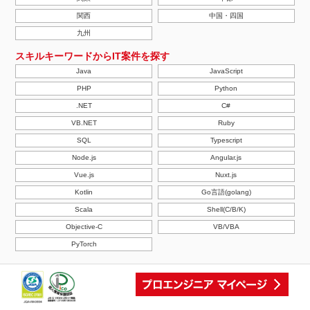
関西
中国・四国
九州
スキルキーワードからIT案件を探す
Java
JavaScript
PHP
Python
.NET
C#
VB.NET
Ruby
SQL
Typescript
Node.js
Angular.js
Vue.js
Nuxt.js
Kotlin
Go言語(golang)
Scala
Shell(C/B/K)
Objective-C
VB/VBA
PyTorch