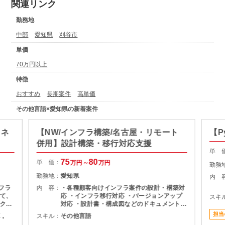
関連リンク
勤務地
中部
愛知県
刈谷市
単価
70万円以上
特徴
おすすめ
長期案件
高単価
その他言語×愛知県の新着案件
Aネ
【NW/インフラ構築/名古屋・リモート
【P
併用】設計構築・移行対応支援
単 
75
80
単 価：
万円～
万円
勤務
勤務地：
愛知県
内 
フラ
内 容：
・各種顧客向けインフラ案件の設計・構築対
て、
応 ・インフラ移行対応 ・バージョンアップ
スキ
クト
対応 ・設計書・構成図などのドキュメント作
成 ・顧客環境に応じた各種インフラ構築支援
担当
 ,
スキル：
その他言語
判断