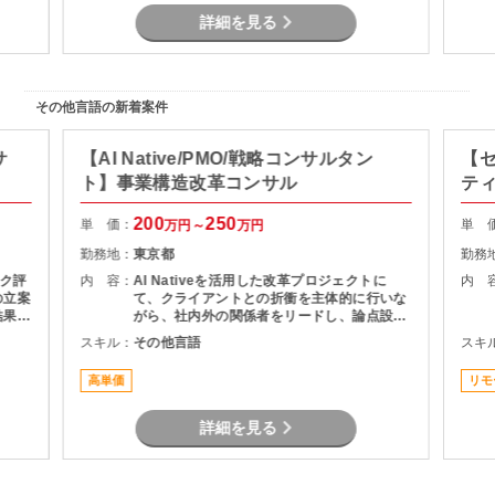
詳細を見る
その他言語の新着案件
サ
【AI Native/PMO/戦略コンサルタン
【
ト】事業構造改革コンサル
テ
200
250
単 価：
単 
万円～
万円
勤務地：
東京都
勤務
ク評
内 容：
AI Nativeを活用した改革プロジェクトに
内 
の立案
て、クライアントとの折衝を主体的に行いな
結果や
がら、社内外の関係者をリードし、論点設
係部門
計・課題構造化を通じてタスクや意思決定を
スキル：
その他言語
スキ
計・分
推進いただくPMO／戦略コンサルタントポジ
活用）
ションです。
高単価
リモ
詳細を見る