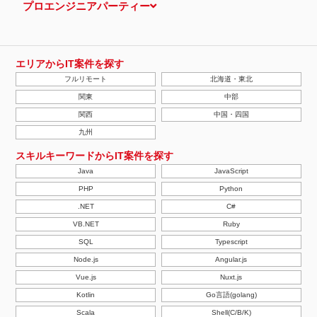
プロエンジニアパーティー
エリアからIT案件を探す
フルリモート
北海道・東北
関東
中部
関西
中国・四国
九州
スキルキーワードからIT案件を探す
Java
JavaScript
PHP
Python
.NET
C#
VB.NET
Ruby
SQL
Typescript
Node.js
Angular.js
Vue.js
Nuxt.js
Kotlin
Go言語(golang)
Scala
Shell(C/B/K)