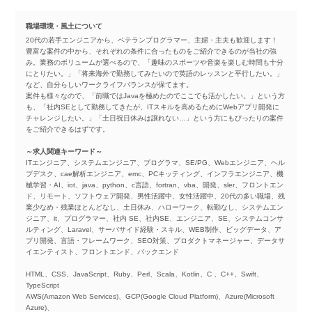
職場環境・風土について
20代の若手エンジニアから、ベテランプログラマー、主婦・主夫も歓迎します！
豊富な案件の中から、それぞれの条件に合ったものをご紹介できるのが当社の強
み。業務のボリュームが選べるので、「趣味のスポーツや音楽を楽しむ時間も十分
にとりたい。」「将来海外で勤務してみたいので英語のレッスンと平行したい。」
など、自分らしいワークライフバランスが保てます。
案件も様々なので、「前職ではJavaを極めたのでここでも活かしたい。」という方
も、「社内SEとして勤務してきたが、ITスキルを高めるためにWebアプリ開発に
チャレンジしたい。」「土日祝日休みは譲れない…」という方にもぴったりの案件
をご紹介できるはずです。
～求人関連キーワード～
ITエンジニア、システムエンジニア、プログラマ、SE/PG、Webエンジニア、ヘル
プデスク、cae解析エンジニア、emc、PCキッティング、インフラエンジニア、機
械学習・AI、iot、java、python、c言語、fortran、vba、開発、sler、フロントエン
ド、リモート、ソフトウェア開発、男性活躍中、女性活躍中、20代の多い職場、残
業少なめ・残業ほとんどなし、土日休み、ハローワーク、転勤なし、システムエン
ジニア、it、プログラマー、社内 SE、社内SE、エンジニア、SE、システムコンサ
ルティング、Laravel、サーバサイド経験・スキル、WEB制作、ビッグデータ、ア
プリ開発、言語・フレームワーク、SEO対策、プロダクトマネージャー、データサ
イエンティスト、フロントエンド、バックエンド
HTML、CSS、JavaScript、Ruby、Perl、Scala、Kotlin、C 、C++、Swift、
TypeScript
AWS(Amazon Web Services)、GCP(Google Cloud Platform)、Azure(Microsoft
Azure)、