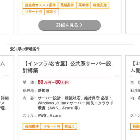
理、
担当者オススメ案件
長期案件
高単価
稼働安定
ロジェ
 社員
リモート可
駅近く
制・
詳細を見る
歩約
可
愛知県の新着案件
テム
【インフラ/名古屋】公共系サーバー設
【J
計構築
ム
80
80
単 価：
単 
万円～
万円
勤務地：
愛知県
勤務
 詳細
内 容：
サーバー設計・構築対応、維持保守 必須：
内 
テス
Windows／Linux サーバー 尚良：クラウド
管理
環境（AWS、Azure 等）
務ア
スキル：
AWS , Azure
スキ
長期案件
リモート可
駅近く
長期