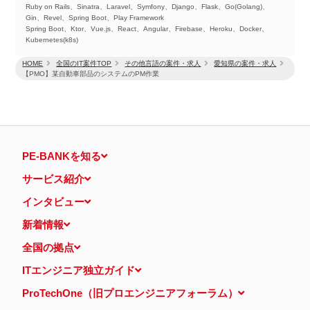
Ruby on Rails、Sinatra、Laravel、Symfony、Django、Flask、Go(Golang)、
Gin、Revel、Spring Boot、Play Framework
Spring Boot、Ktor、Vue.js、React、Angular、Firebase、Heroku、Docker、
Kubernetes(k8s)
HOME
全国のIT案件TOP
その他言語の案件・求人
愛知県の案件・求人
【PMO】某自動車部品のシステムのPM作業
PE-BANKを知る
サービス紹介
インタビュー
新着情報
全国の拠点
ITエンジニア独立ガイド
ProTechOne（旧プロエンジニアフォーラム）