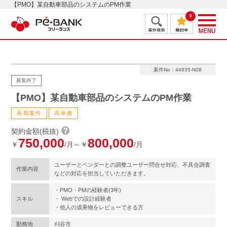
【PMO】某自動車部品のシステムのPM作業
0
案件No：44935-N08
募集終了
【PMO】某自動車部品のシステムのPM作業
長期案件
高単価
契約金額(税抜)
750,000
800,000
￥
/月～￥
/月
ユーザーとベンダーとの調整ユーザー問合せ対応、不具合調査
作業内容
などの対応を担当していただきます。
・PMO・PMの経験者(3年)
スキル
・ Webでの設計経験者
・他人の成果物をレビューできる方
勤務地
刈谷市