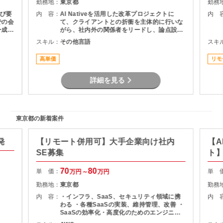
勤務地：
東京都
勤務
び要
内 容：
AI Nativeを活用した改革プロジェクトに
内 
での会
て、クライアントとの折衝を主体的に行いな
ー成果
がら、社内外の関係者をリードし、論点設
内容、
計・課題構造化を通じてタスクや意思決定を
スキル：
その他言語
スキ
範囲整
推進いただくPMO／戦略コンサルタントポジ
スク管
ションです。
高単価
リモ
・顧
整
詳細を見る
東京都の新着案件
発
【リモート併用可】大手企業向け社内
【A
SE募集
ト
70
80
単 価：
単 
万円～
万円
勤務地：
東京都
勤務
内 容：
・インフラ、SaaS、セキュリティ領域に携
内 
わる ・各種SaaSの実装、維持管理、改善 ・
SaaSの効率化・高度化のためのエンジニア
リング ・SaaSのシステム課題・障害に対す