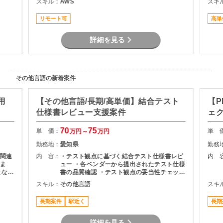
スキル：
AWS
スキ
る対策の計画と実装 ・社内NWやオンプレサ
ーバの運用保守 ・拠点のネットワーク配備担
リモート可
高単
当
詳細を見る
その他言語の新着案件
用
【その他言語/長期/高単価】結合テスト
【P
仕様書レビュー支援案件
ェ
70
75
単 価：
単 
万円～
万円
勤務地：
愛知県
勤務
関連
内 容：
・テスト観点に基づく結合テスト仕様書レビ
内 
ま
ュー ・各ベンダーから提出されたテスト仕様
となる
書の品質確認 ・テスト観点の妥当性チェック
・指摘事項の整理およびレビュー結果のフィ
スキル：
その他言語
スキ
作成
ードバック ・プロジェクト関係者との調整・
コミュニケーション
長期案件
駅近く
長期
詳細を見る