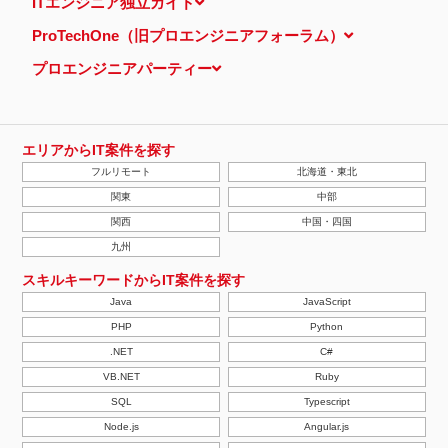
ITエンジニア独立ガイド
ProTechOne（旧プロエンジニアフォーラム）
プロエンジニアパーティー
エリアからIT案件を探す
フルリモート
北海道・東北
関東
中部
関西
中国・四国
九州
スキルキーワードからIT案件を探す
Java
JavaScript
PHP
Python
.NET
C#
VB.NET
Ruby
SQL
Typescript
Node.js
Angular.js