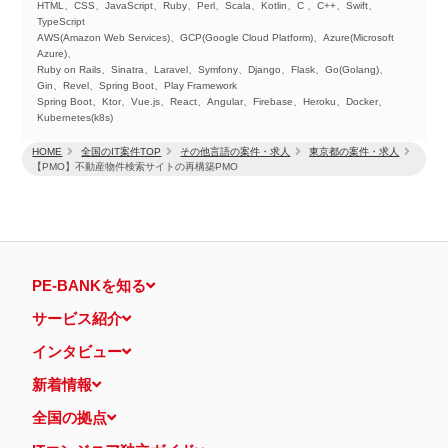
HTML、CSS、JavaScript、Ruby、Perl、Scala、Kotlin、C 、C++、Swift、
TypeScript
AWS(Amazon Web Services)、GCP(Google Cloud Platform)、Azure(Microsoft
Azure)、
Ruby on Rails、Sinatra、Laravel、Symfony、Django、Flask、Go(Golang)、
Gin、Revel、Spring Boot、Play Framework
Spring Boot、Ktor、Vue.js、React、Angular、Firebase、Heroku、Docker、
Kubernetes(k8s)
HOME
全国のIT案件TOP
その他言語の案件・求人
東京都の案件・求人
【PMO】不動産物件検索サイトの再構築PMO
PE-BANKを知る
サービス紹介
インタビュー
新着情報
全国の拠点