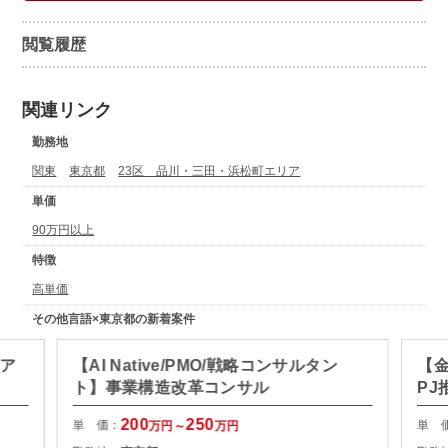
閲覧履歴
関連リンク
勤務地
関東
東京都
23区 品川・三田・浜松町エリア
単価
90万円以上
特徴
高単価
その他言語×東京都の新着案件
ィア
【AI Native/PMO/戦略コンサルタン
【金
ト】事業構造改革コンサル
PJ
200
250
単 価：
単 
万円～
万円