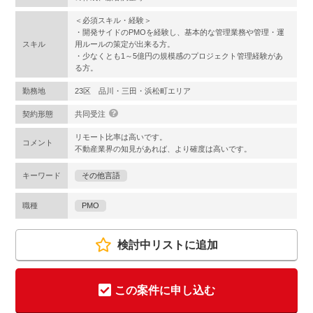
＜必須スキル・経験＞
・開発サイドのPMOを経験し、基本的な管理業務や管理・運
スキル
用ルールの策定が出来る方。
・少なくとも1～5億円の規模感のプロジェクト管理経験があ
る方。
勤務地
23区 品川・三田・浜松町エリア
契約形態
共同受注
リモート比率は高いです。
コメント
不動産業界の知見があれば、より確度は高いです。
キーワード
その他言語
職種
PMO
検討中リストに追加
この案件に申し込む