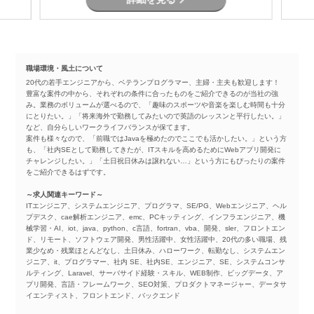
職場環境・風土について
20代の若手エンジニアから、ベテランプログラマー、主婦・主夫も歓迎します！
豊富な案件の中から、それぞれの条件に合ったものをご紹介できるのが当社の強
み。業務のボリュームが選べるので、「趣味のスポーツや音楽を楽しむ時間も十分
にとりたい。」「将来海外で勤務してみたいので英語のレッスンと平行したい。」
など、自分らしいワークライフバランスが保てます。
案件も様々なので、「前職ではJavaを極めたのでここでも活かしたい。」という方
も、「社内SEとして勤務してきたが、ITスキルを高めるためにWebアプリ開発に
チャレンジしたい。」「土日祝日休みは譲れない…」という方にもぴったりの案件
をご紹介できるはずです。
～求人関連キーワード～
ITエンジニア、システムエンジニア、プログラマ、SE/PG、Webエンジニア、ヘル
プデスク、cae解析エンジニア、emc、PCキッティング、インフラエンジニア、機
械学習・AI、iot、java、python、c言語、fortran、vba、開発、sler、フロントエン
ド、リモート、ソフトウェア開発、男性活躍中、女性活躍中、20代の多い職場、残
業少なめ・残業ほとんどなし、土日休み、ハローワーク、転勤なし、システムエン
ジニア、it、プログラマー、社内 SE、社内SE、エンジニア、SE、システムコンサ
ルティング、Laravel、サーバサイド経験・スキル、WEB制作、ビッグデータ、ア
プリ開発、言語・フレームワーク、SEO対策、プロダクトマネージャー、データサ
イエンティスト、フロントエンド、バックエンド