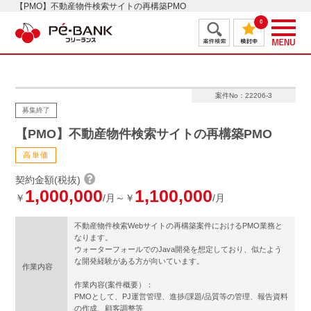
【PMO】不動産物件検索サイトの再構築PMO
0
案件No：22206-3
募集終了
【PMO】不動産物件検索サイトの再構築PMO
高単価
契約金額(税抜)
1,000,000
1,100,000
￥
/月～￥
/月
不動産物件検索Webサイトの再構築案件におけるPMO業務と
なります。
ウォーターフォールでのJava開発を想定しており、似たよう
な開発経験がある方が向いています。
作業内容
作業内容(案件概要）：
PMOとして、PJ運営管理、進捗/課題/品質等の管理、報告資料
の作成、顧客調整等