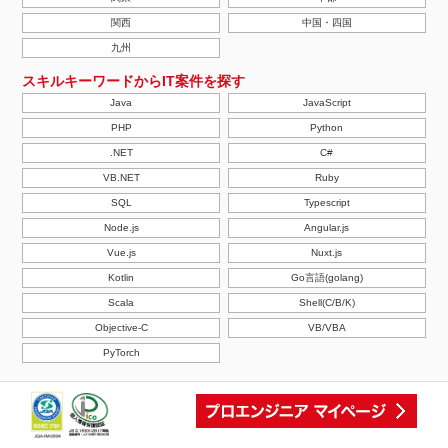
関西
中国・四国
九州
スキルキーワードからIT案件を探す
Java
JavaScript
PHP
Python
.NET
C#
VB.NET
Ruby
SQL
Typescript
Node.js
Angular.js
Vue.js
Nuxt.js
Kotlin
Go言語(golang)
Scala
Shell(C/B/K)
Objective-C
VB/VBA
PyTorch