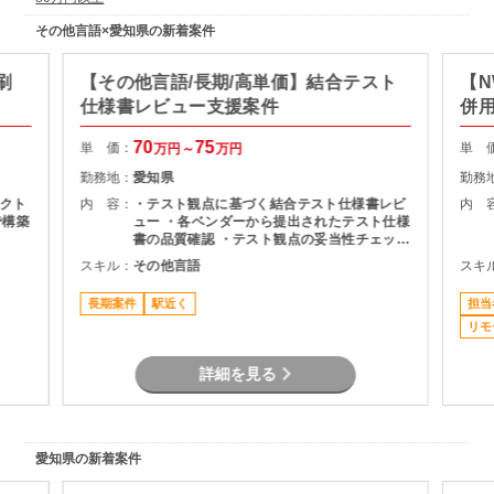
その他言語×愛知県の新着案件
刷
【その他言語/長期/高単価】結合テスト
【N
仕様書レビュー支援案件
併
70
75
単 価：
単 
万円～
万円
勤務地：
愛知県
勤務
クト
内 容：
・テスト観点に基づく結合テスト仕様書レビ
内 
で構築
ュー ・各ベンダーから提出されたテスト仕様
書の品質確認 ・テスト観点の妥当性チェック
・指摘事項の整理およびレビュー結果のフィ
スキル：
その他言語
スキ
ョ
ードバック ・プロジェクト関係者との調整・
よる
コミュニケーション
長期案件
駅近く
担当
ロン
データ
リモ
対応
先（伏
詳細を見る
れて
性あ
愛知県の新着案件