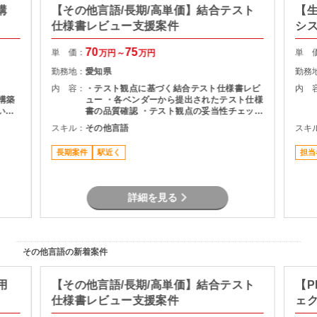
構
【その他言語/長期/高単価】結合テスト
【生
仕様書レビュー支援案件
シ
70
75
単 価：
単 
万円～
万円
勤務地：
愛知県
勤務
内 容：
・テスト観点に基づく結合テスト仕様書レビ
内 
～構築
ュー ・各ベンダーから提出されたテスト仕様
いた
書の品質確認 ・テスト観点の妥当性チェック
・指摘事項の整理およびレビュー結果のフィ
スキル：
その他言語
スキ
ードバック ・プロジェクト関係者との調整・
コミュニケーション
長期案件
駅近く
担当
詳細を見る
その他言語の新着案件
用
【その他言語/長期/高単価】結合テスト
【P
仕様書レビュー支援案件
ェ