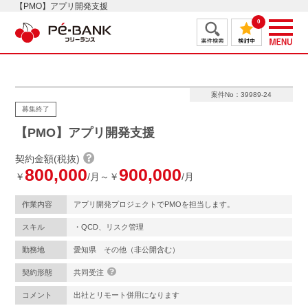
【PMO】アプリ開発支援
0
案件No：39989-24
募集終了
【PMO】アプリ開発支援
契約金額(税抜)
800,000
900,000
￥
/月～￥
/月
作業内容
アプリ開発プロジェクトでPMOを担当します。
スキル
・QCD、リスク管理
勤務地
愛知県 その他（非公開含む）
契約形態
共同受注
コメント
出社とリモート併用になります