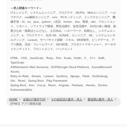
～求人関連キーワード～
ITエンジニア、システムエンジニア、プログラマ、SE/PG、Webエンジニア、ヘル
プデスク、cae解析エンジニア、emc、PCキッティング、インフラエンジニア、機
械学習・AI、iot、java、python、c言語、fortran、vba、開発、sler、フロントエン
ド、リモート、ソフトウェア開発、男性活躍中、女性活躍中、20代の多い職場、残
業少なめ・残業ほとんどなし、土日休み、ハローワーク、転勤なし、システムエン
ジニア、it、プログラマー、社内 SE、社内SE、エンジニア、SE、システムコンサ
ルティング、Laravel、サーバサイド経験・スキル、WEB制作、ビッグデータ、ア
プリ開発、言語・フレームワーク、SEO対策、プロダクトマネージャー、データサ
イエンティスト、フロントエンド、バックエンド
HTML、CSS、JavaScript、Ruby、Perl、Scala、Kotlin、C 、C++、Swift、
TypeScript
AWS(Amazon Web Services)、GCP(Google Cloud Platform)、Azure(Microsoft
Azure)、
Ruby on Rails、Sinatra、Laravel、Symfony、Django、Flask、Go(Golang)、
Gin、Revel、Spring Boot、Play Framework
Spring Boot、Ktor、Vue.js、React、Angular、Firebase、Heroku、Docker、
Kubernetes(k8s)
HOME
全国のIT案件TOP
その他言語の案件・求人
愛知県の案件・求人
【PMO】アプリ開発支援