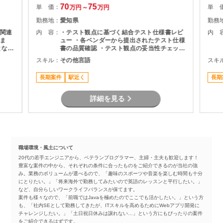
70
75
単 価：
単 
万円～
万円
勤務地：
愛知県
勤務
関連
内 容：
・テスト観点に基づく結合テスト仕様書レビ
内 
ま
ュー ・各ベンダーから提出されたテスト仕様
となる
書の品質確認 ・テスト観点の妥当性チェック
・指摘事項の整理およびレビュー結果のフィ
スキル：
その他言語
スキ
作成
ードバック ・プロジェクト関係者との調整・
コミュニケーション
長期案件
駅近く
長期
詳細を見る
職場環境・風土について
20代の若手エンジニアから、ベテランプログラマー、主婦・主夫も歓迎します！
豊富な案件の中から、それぞれの条件に合ったものをご紹介できるのが当社の強
み。業務のボリュームが選べるので、「趣味のスポーツや音楽を楽しむ時間も十分
にとりたい。」「将来海外で勤務してみたいので英語のレッスンと平行したい。」
など、自分らしいワークライフバランスが保てます。
案件も様々なので、「前職ではJavaを極めたのでここでも活かしたい。」という方
も、「社内SEとして勤務してきたが、ITスキルを高めるためにWebアプリ開発に
チャレンジしたい。」「土日祝日休みは譲れない…」という方にもぴったりの案件
をご紹介できるはずです。