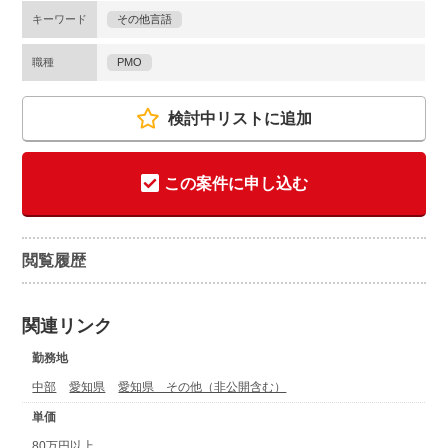
キーワード
その他言語
職種
PMO
検討中リストに追加
この案件に申し込む
閲覧履歴
関連リンク
勤務地
中部
愛知県
愛知県 その他（非公開含む）
単価
80万円以上