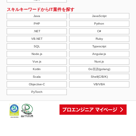
スキルキーワードからIT案件を探す
Java
JavaScript
PHP
Python
.NET
C#
VB.NET
Ruby
SQL
Typescript
Node.js
Angular.js
Vue.js
Nuxt.js
Kotlin
Go言語(golang)
Scala
Shell(C/B/K)
Objective-C
VB/VBA
PyTorch