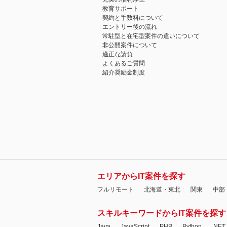
教育サポート
契約と手数料について
エントリー後の流れ
常駐型と在宅型案件の違いについて
非公開案件について
適正な請負
よくあるご質問
紹介奨励金制度
エリアからIT案件を探す
フルリモート
北海道・東北
関東
中部
スキルキーワードからIT案件を探す
Java
JavaScript
PHP
Python
.NET