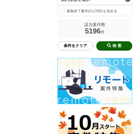
募集終了案件(CLOSE)も含める
該当案件数
5196
件
条件をクリア
検 索