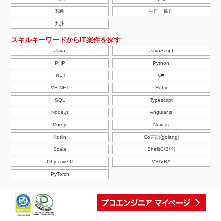
関西
中国・四国
九州
スキルキーワードからIT案件を探す
Java
JavaScript
PHP
Python
.NET
C#
VB.NET
Ruby
SQL
Typescript
Node.js
Angular.js
Vue.js
Nuxt.js
Kotlin
Go言語(golang)
Scala
Shell(C/B/K)
Objective-C
VB/VBA
PyTorch