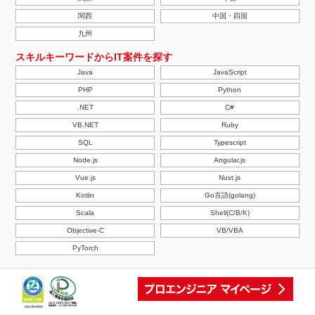
関西
中国・四国
九州
スキルキーワードからIT案件を探す
Java
JavaScript
PHP
Python
.NET
C#
VB.NET
Ruby
SQL
Typescript
Node.js
Angular.js
Vue.js
Nuxt.js
Kotlin
Go言語(golang)
Scala
Shell(C/B/K)
Objective-C
VB/VBA
PyTorch