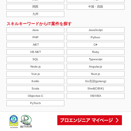
関西
中国・四国
九州
スキルキーワードからIT案件を探す
Java
JavaScript
PHP
Python
.NET
C#
VB.NET
Ruby
SQL
Typescript
Node.js
Angular.js
Vue.js
Nuxt.js
Kotlin
Go言語(golang)
Scala
Shell(C/B/K)
Objective-C
VB/VBA
PyTorch