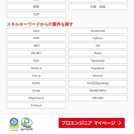
関西
中国・四国
九州
スキルキーワードからIT案件を探す
Java
JavaScript
PHP
Python
.NET
C#
VB.NET
Ruby
SQL
Typescript
Node.js
Angular.js
Vue.js
Nuxt.js
Kotlin
Go言語(golang)
Scala
Shell(C/B/K)
Objective-C
VB/VBA
PyTorch