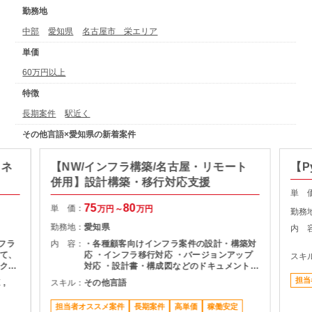
勤務地
中部
愛知県
名古屋市 栄エリア
単価
60万円以上
特徴
長期案件
駅近く
その他言語×愛知県の新着案件
Aネ
【NW/インフラ構築/名古屋・リモート
【P
併用】設計構築・移行対応支援
単 
75
80
単 価：
万円～
万円
勤務
勤務地：
愛知県
内 
フラ
内 容：
・各種顧客向けインフラ案件の設計・構築対
て、
応 ・インフラ移行対応 ・バージョンアップ
スキ
クト
対応 ・設計書・構成図などのドキュメント作
成 ・顧客環境に応じた各種インフラ構築支援
担当
 ,
スキル：
その他言語
判断
理、
担当者オススメ案件
長期案件
高単価
稼働安定
ロジェ