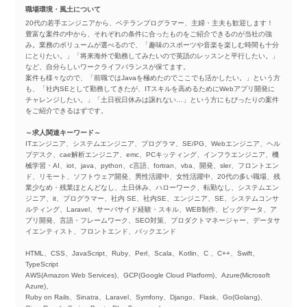
職場環境・風土について
20代の若手エンジニアから、ベテランプログラマー、主婦・主夫も歓迎します！
豊富な案件の中から、それぞれの条件に合ったものをご紹介できるのが当社の強
み。業務のボリュームが選べるので、「趣味のスポーツや音楽を楽しむ時間も十分
にとりたい。」「将来海外で勤務してみたいので英語のレッスンと平行したい。」
など、自分らしいワークライフバランスが保てます。
案件も様々なので、「前職ではJavaを極めたのでここでも活かしたい。」という方
も、「社内SEとして勤務してきたが、ITスキルを高めるためにWebアプリ開発に
チャレンジしたい。」「土日祝日休みは譲れない…」という方にもぴったりの案件
をご紹介できるはずです。
～求人関連キーワード～
ITエンジニア、システムエンジニア、プログラマ、SE/PG、Webエンジニア、ヘル
プデスク、cae解析エンジニア、emc、PCキッティング、インフラエンジニア、機
械学習・AI、iot、java、python、c言語、fortran、vba、開発、sler、フロントエン
ド、リモート、ソフトウェア開発、男性活躍中、女性活躍中、20代の多い職場、残
業少なめ・残業ほとんどなし、土日休み、ハローワーク、転勤なし、システムエン
ジニア、it、プログラマー、社内 SE、社内SE、エンジニア、SE、システムコンサ
ルティング、Laravel、サーバサイド経験・スキル、WEB制作、ビッグデータ、ア
プリ開発、言語・フレームワーク、SEO対策、プロダクトマネージャー、データサ
イエンティスト、フロントエンド、バックエンド
HTML、CSS、JavaScript、Ruby、Perl、Scala、Kotlin、C 、C++、Swift、
TypeScript
AWS(Amazon Web Services)、GCP(Google Cloud Platform)、Azure(Microsoft
Azure)、
Ruby on Rails、Sinatra、Laravel、Symfony、Django、Flask、Go(Golang)、