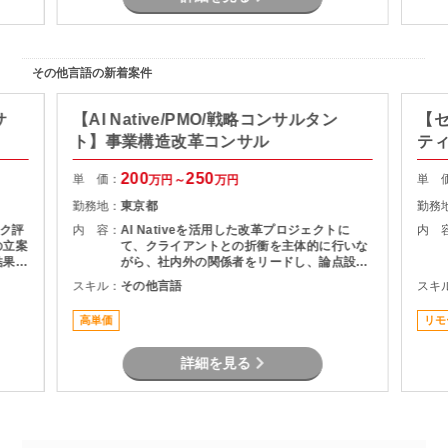
その他言語の新着案件
サ
【AI Native/PMO/戦略コンサルタン
【
ト】事業構造改革コンサル
テ
200
250
単 価：
単 
万円～
万円
勤務地：
東京都
勤務
ク評
内 容：
AI Nativeを活用した改革プロジェクトに
内 
の立案
て、クライアントとの折衝を主体的に行いな
結果や
がら、社内外の関係者をリードし、論点設
係部門
計・課題構造化を通じてタスクや意思決定を
スキル：
その他言語
スキ
計・分
推進いただくPMO／戦略コンサルタントポジ
活用）
ションです。
高単価
リモ
詳細を見る