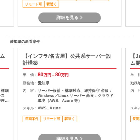
 社員
リモート可
駅近く
制・
詳細を見る
歩約
可
愛知県の新着案件
テム
【インフラ/名古屋】公共系サーバー設
【J
計構築
ム
80
80
単 価：
単 
万円～
万円
勤務地：
愛知県
勤務
 詳細
内 容：
サーバー設計・構築対応、維持保守 必須：
内 
テス
Windows／Linux サーバー 尚良：クラウド
管理
環境（AWS、Azure 等）
務ア
スキル：
AWS , Azure
スキ
長期案件
リモート可
駅近く
長期
詳細を見る