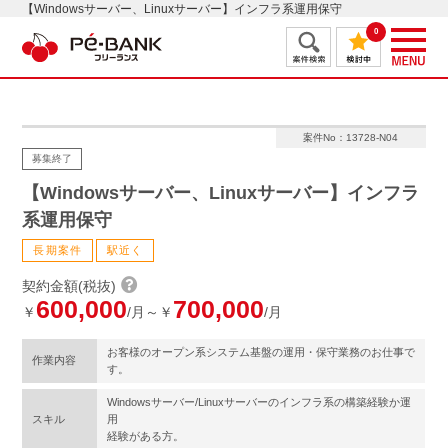
【Windowsサーバー、Linuxサーバー】インフラ系運用保守
0
案件No：13728-N04
募集終了
【Windowsサーバー、Linuxサーバー】インフラ
系運用保守
長期案件
駅近く
契約金額(税抜)
600,000
700,000
￥
/月～￥
/月
お客様のオープン系システム基盤の運用・保守業務のお仕事で
作業内容
す。
Windowsサーバー/Linuxサーバーのインフラ系の構築経験か運
スキル
用
経験がある方。