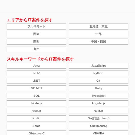
エリアからIT案件を探す
フルリモート
北海道・東北
関東
中部
関西
中国・四国
九州
スキルキーワードからIT案件を探す
Java
JavaScript
PHP
Python
.NET
C#
VB.NET
Ruby
SQL
Typescript
Node.js
Angular.js
Vue.js
Nuxt.js
Kotlin
Go言語(golang)
Scala
Shell(C/B/K)
Objective-C
VB/VBA