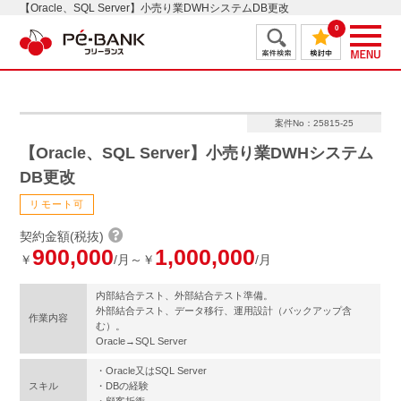
【Oracle、SQL Server】小売り業DWHシステムDB更改
0
案件No：25815-25
【Oracle、SQL Server】小売り業DWHシステム
DB更改
リモート可
契約金額(税抜)
900,000
1,000,000
￥
/月～￥
/月
内部結合テスト、外部結合テスト準備。
外部結合テスト、データ移行、運用設計（バックアップ含
作業内容
む）。
Oracle→SQL Server
・Oracle又はSQL Server
スキル
・DBの経験