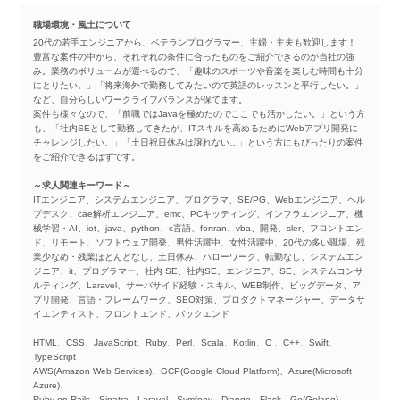
職場環境・風土について
20代の若手エンジニアから、ベテランプログラマー、主婦・主夫も歓迎します！
豊富な案件の中から、それぞれの条件に合ったものをご紹介できるのが当社の強
み。業務のボリュームが選べるので、「趣味のスポーツや音楽を楽しむ時間も十分
にとりたい。」「将来海外で勤務してみたいので英語のレッスンと平行したい。」
など、自分らしいワークライフバランスが保てます。
案件も様々なので、「前職ではJavaを極めたのでここでも活かしたい。」という方
も、「社内SEとして勤務してきたが、ITスキルを高めるためにWebアプリ開発に
チャレンジしたい。」「土日祝日休みは譲れない…」という方にもぴったりの案件
をご紹介できるはずです。
～求人関連キーワード～
ITエンジニア、システムエンジニア、プログラマ、SE/PG、Webエンジニア、ヘル
プデスク、cae解析エンジニア、emc、PCキッティング、インフラエンジニア、機
械学習・AI、iot、java、python、c言語、fortran、vba、開発、sler、フロントエン
ド、リモート、ソフトウェア開発、男性活躍中、女性活躍中、20代の多い職場、残
業少なめ・残業ほとんどなし、土日休み、ハローワーク、転勤なし、システムエン
ジニア、it、プログラマー、社内 SE、社内SE、エンジニア、SE、システムコンサ
ルティング、Laravel、サーバサイド経験・スキル、WEB制作、ビッグデータ、ア
プリ開発、言語・フレームワーク、SEO対策、プロダクトマネージャー、データサ
イエンティスト、フロントエンド、バックエンド
HTML、CSS、JavaScript、Ruby、Perl、Scala、Kotlin、C 、C++、Swift、
TypeScript
AWS(Amazon Web Services)、GCP(Google Cloud Platform)、Azure(Microsoft
Azure)、
Ruby on Rails、Sinatra、Laravel、Symfony、Django、Flask、Go(Golang)、