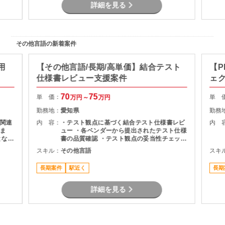
詳細を見る
その他言語の新着案件
用
【その他言語/長期/高単価】結合テスト
【P
仕様書レビュー支援案件
ェ
70
75
単 価：
単 
万円～
万円
勤務地：
愛知県
勤務
関連
内 容：
・テスト観点に基づく結合テスト仕様書レビ
内 
ま
ュー ・各ベンダーから提出されたテスト仕様
となる
書の品質確認 ・テスト観点の妥当性チェック
・指摘事項の整理およびレビュー結果のフィ
スキル：
その他言語
スキ
作成
ードバック ・プロジェクト関係者との調整・
コミュニケーション
長期案件
駅近く
長期
詳細を見る