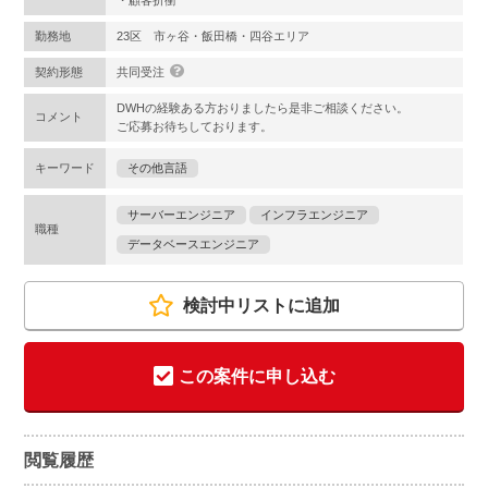
・顧客折衝
勤務地
23区 市ヶ谷・飯田橋・四谷エリア
契約形態
共同受注
DWHの経験ある方おりましたら是非ご相談ください。
コメント
ご応募お待ちしております。
キーワード
その他言語
サーバーエンジニア
インフラエンジニア
職種
データベースエンジニア
検討中リストに追加
この案件に申し込む
閲覧履歴