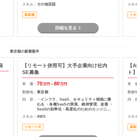
内容、
計・課題構造化を通じてタスクや意思決定を
スキル：
その他言語
スキ
範囲整
推進いただくPMO／戦略コンサルタントポジ
スク管
ションです。
高単価
リモ
・顧
整
詳細を見る
東京都の新着案件
発
【リモート併用可】大手企業向け社内
【A
SE募集
ト
70
80
単 価：
単 
万円～
万円
勤務地：
東京都
勤務
内 容：
・インフラ、SaaS、セキュリティ領域に携
内 
わる ・各種SaaSの実装、維持管理、改善 ・
SaaSの効率化・高度化のためのエンジニア
リング ・SaaSのシステム課題・障害に対す
スキル：
AWS
スキ
る対策の計画と実装 ・社内NWやオンプレサ
ーバの運用保守 ・拠点のネットワーク配備担
リモート可
高単
当