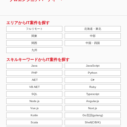
エリアからIT案件を探す
フルリモート
北海道・東北
関東
中部
関西
中国・四国
九州
スキルキーワードからIT案件を探す
Java
JavaScript
PHP
Python
.NET
C#
VB.NET
Ruby
SQL
Typescript
Node.js
Angular.js
Vue.js
Nuxt.js
Kotlin
Go言語(golang)
Scala
Shell(C/B/K)