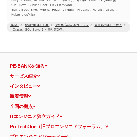
Gin、Revel、Spring Boot、Play Framework
Spring Boot、Ktor、Vue.js、React、Angular、Firebase、Heroku、Docker、
Kubernetes(k8s)
HOME
全国のIT案件TOP
その他言語の案件・求人
東京都の案件・求人
【Oracle、SQL Server】小売り業DW...
PE-BANKを知る
サービス紹介
インタビュー
新着情報
全国の拠点
ITエンジニア独立ガイド
ProTechOne（旧プロエンジニアフォーラム）
プロエンジニアパーティー