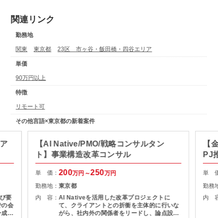
関連リンク
勤務地
関東
東京都
23区 市ヶ谷・飯田橋・四谷エリア
単価
90万円以上
特徴
リモート可
その他言語×東京都の新着案件
ィア
【AI Native/PMO/戦略コンサルタン
【金
ト】事業構造改革コンサル
PJ
200
250
単 価：
単 
万円～
万円
勤務地：
東京都
勤務
び要
内 容：
AI Nativeを活用した改革プロジェクトに
内 
での会
て、クライアントとの折衝を主体的に行いな
ー成果
がら、社内外の関係者をリードし、論点設