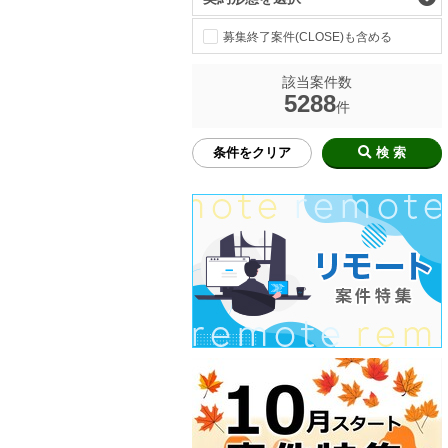
募集終了案件(CLOSE)も含める
該当案件数
5288
件
条件をクリア
検 索