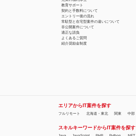
教育サポート
契約と手数料について
エントリー後の流れ
常駐型と在宅型案件の違いについて
非公開案件について
適正な請負
よくあるご質問
紹介奨励金制度
エリアからIT案件を探す
フルリモート
北海道・東北
関東
中部
スキルキーワードからIT案件を探す
Java
JavaScript
PHP
Python
.NET