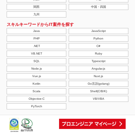
関西
中国・四国
九州
スキルキーワードからIT案件を探す
Java
JavaScript
PHP
Python
.NET
C#
VB.NET
Ruby
SQL
Typescript
Node.js
Angular.js
Vue.js
Nuxt.js
Kotlin
Go言語(golang)
Scala
Shell(C/B/K)
Objective-C
VB/VBA
PyTorch