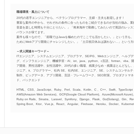
職場環境・風土について
20代の若手エンジニアから、ベテランプログラマー、主婦・主夫も歓迎します！
豊富な案件の中から、それぞれの条件に合ったものをご紹介できるのが当社の強み。業
音楽を楽しむ時間も十分にとりたい。」「将来海外で勤務してみたいので英語のレッス
バランスが保てます。
案件も様々なので、「前職ではJavaを極めたのでここでも活かしたい。」という方も、
ためにWebアプリ開発にチャレンジしたい。」「土日祝日休みは譲れない…」という
～求人関連キーワード～
ITエンジニア、システムエンジニア、プログラマ、SE/PG、Webエンジニア、ヘルプデ
グ、インフラエンジニア、機械学習・AI、iot、java、python、c言語、fortran、v
ア開発、男性活躍中、女性活躍中、20代の多い職場、残業少なめ・残業ほとんどなし
ジニア、it、プログラマー、社内 SE、社内SE、エンジニア、SE、システムコンサルティ
制作、ビッグデータ、アプリ開発、言語・フレームワーク、SEO対策、プロダクトマ
ド、バックエンド
HTML、CSS、JavaScript、Ruby、Perl、Scala、Kotlin、C 、C++、Swift、TypeScript
AWS(Amazon Web Services)、GCP(Google Cloud Platform)、Azure(Microsoft Azure
Ruby on Rails、Sinatra、Laravel、Symfony、Django、Flask、Go(Golang)、Gin、Rev
Spring Boot、Ktor、Vue.js、React、Angular、Firebase、Heroku、Docker、Kubernet