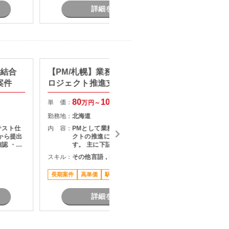
詳細を見る
】結合
【PM/札幌】業務システム刷新プ
【AI N
案件
ロジェクト推進支援
タント
80
100
単 価：
単 価：
万円～
万円
勤務地：
北海道
勤務地：
テスト仕
内 容：
PMとして業務システム刷新プロジェ
内 容：
から提出
クトの推進に携わっていただきま
認 ・テ
す。 主に下記業務をご担当いただき
・指摘事
ます。 ・顧客との要件整理・課題整
スキル：
その他言語 , DX
スキル：
果のフィ
理 ・プロジェクト計画の策定および
関係者と
進捗管理 ・開発チームとの調整およ
長期案件
高単価
駅近く
高単価
ン
びマネジメント ・品質、課題、リス
ク管理 ・関係者向け資料作成および
各種報告 ・要件定義からリリースま
詳細を見る
での推進支援