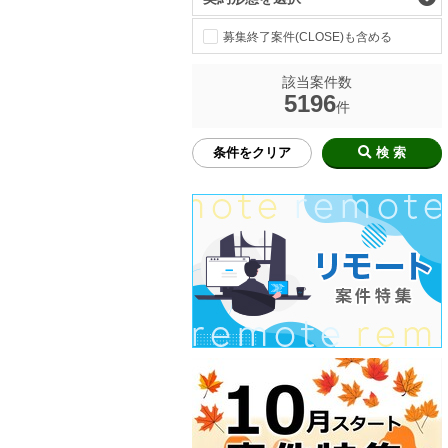
募集終了案件(CLOSE)も含める
該当案件数
5196
件
条件をクリア
検 索