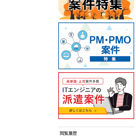
【PMO・PM/ハイブリット】某
【C#/
自動車メーカーのプロジェクト
テム刷
業務支援
70
90
単 価：
単 価：
万円～
万円
勤務地：
愛知県
勤務地：
内 容：
業務フロー・機能一覧などを担当し
内 容：
ていただきます。
スキル：
その他言語
スキル：
J
ラ
担当者オススメ案件
高単価
閲覧履歴
長期案件