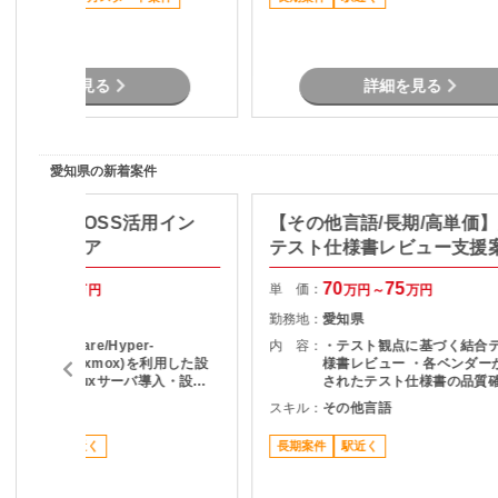
の再構築 ASP.NET MVC（C#）によ
の調整・コミュニケーショ
る画面・機能開発 JavaScriptを用い
たフロントエンド実装 SQL Server
を利用したデータベース処理 既存シ
ステムの調査・改修対応 （作業場
詳細を見る
詳細を見る
所） 名古屋市内クライアント先（伏
エリア） 常駐 （想定期間） 即日
～ ※別顧客で近しい内容のプロジェ
クトも予定されており、案件シフト
による契約継続の可能性あり
愛知県の新着案件
ux/仮想化】OSS活用イン
【その他言語/長期/高単価
築エンジニア
テスト仕様書レビュー支援
75
80
70
75
単 価：
万円～
万円
万円～
万円
愛知県
勤務地：
愛知県
想基盤(VMware/Hyper-
内 容：
・テスト観点に基づく結合
/Nutanix/Proxmox)を利用した設
様書レビュー ・各ベンダー
計～構築～Linuxサーバ導入・設定
されたテスト仕様書の品質確
等を担当していただきます。
スト観点の妥当性チェック 
WS , Azure
スキル：
その他言語
項の整理およびレビュー結
ードバック ・プロジェクト
高単価
駅近く
長期案件
駅近く
の調整・コミュニケーショ