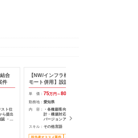
】結合
【NW/インフラ構築/名古屋・リ
【Pyt
案件
モート併用】設計構築・移行対
件
応支援
75
80
単 価：
単 価：
万円～
万円
勤務地：
愛知県
勤務地：
テスト仕
内 容：
・各種顧客向けインフラ案件の設
内 容：
から提出
計・構築対応 ・インフラ移行対応 ・
認 ・テ
バージョンアップ対応 ・設計書・構
スキル：
P
・指摘事
成図などのドキュメント作成 ・顧客
スキル：
その他言語
果のフィ
環境に応じた各種インフラ構築支援
担当者オ
関係者と
担当者オススメ案件
長期案件
高単価