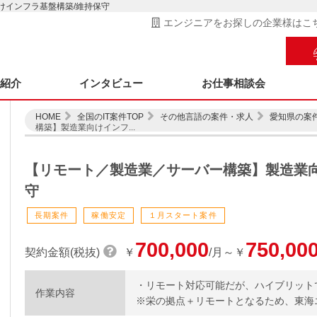
けインフラ基盤構築/維持保守
エンジニアをお探しの企業様はこ
ス紹介
インタビュー
お仕事相談会
HOME
全国のIT案件TOP
その他言語の案件・求人
愛知県の案
構築】製造業向けインフ...
【リモート／製造業／サーバー構築】製造業向
守
長期案件
稼働安定
１月スタート案件
700,000
750,00
契約金額(税抜)
￥
/月～￥
・リモート対応可能だが、ハイブリット
作業内容
※栄の拠点＋リモートとなるため、東海