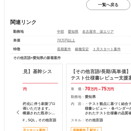
一覧へ戻る
関連リンク
勤務地
中部
愛知県
名古屋市 栄エリア
単価
70万円以上
特徴
長期案件
稼働安定
１月スタート案件
その他言語×愛知県の新着案件
ASP.NET/伏見】基幹シス
【その他言語/長期/高単価
新Web開発
テスト仕様書レビュー支援
75
80
70
75
単 価：
万円～
万円
万円～
万円
愛知県
勤務地：
愛知県
基幹システム老朽化に伴う刷新プロ
内 容：
・テスト観点に基づく結合
ジェクトにご参画いただきます。
様書レビュー ・各ベンダー
classic ASPで構築された既存シス
されたテスト仕様書の品質確
テムを、ASP.NET MVC（C#）へリ
スト観点の妥当性チェック 
avaScript , C# , SQL , その他言語
スキル：
その他言語
イトする案件です。 （内容） 基幹
項の整理およびレビュー結
システム（Webアプリケーション）
ードバック ・プロジェクト
稼働安定
７月スタート案件
長期案件
駅近く