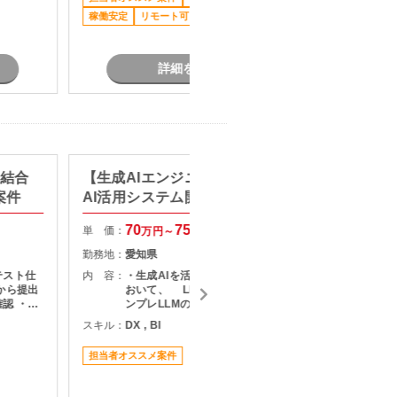
ン
稼働安定
リモート可
駅近く
詳細を見る
】結合
【生成AIエンジニア/AWS】生成
【Jav
案件
AI活用システム開発支援
CIS
70
75
単 価：
単 価：
万円～
万円
勤務地：
愛知県
勤務地：
テスト仕
内 容：
・生成AIを活用したシステム開発に
内 容：
から提出
おいて、 LLM・RAG・音声AI・オ
認 ・テ
ンプレLLMの設計・実装・運用 ・既
・指摘事
存システムとのAPI連携
スキル：
DX , BI
スキル：
J
果のフィ
（
関係者と
担当者オススメ案件
長期案件
ン