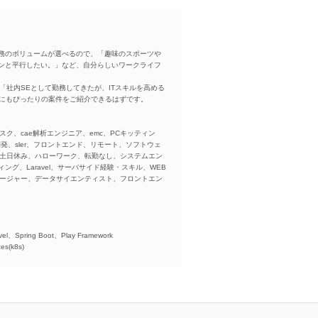
務のボリュームが選べるので、「趣味のスポーツや
ンと平行したい。」など、自分らしいワークライフ
「社内SEとして勤務してきたが、ITスキルを高める
方にもぴったりの案件をご紹介できるはずです。
スク、cae解析エンジニア、emc、PCキッティン
ba、開発、sler、フロントエンド、リモート、ソフトウェ
、土日休み、ハローワーク、転勤なし、システムエン
ング、Laravel、サーバサイド経験・スキル、WEB
ネージャー、データサイエンティスト、フロントエン
)、
el、Spring Boot、Play Framework
es(k8s)