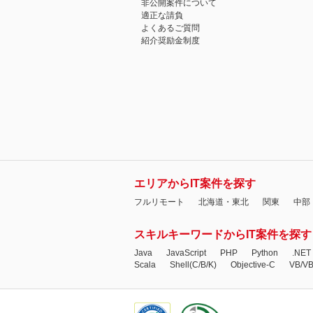
非公開案件について
適正な請負
よくあるご質問
紹介奨励金制度
エリアからIT案件を探す
フルリモート
北海道・東北
関東
中部
スキルキーワードからIT案件を探す
Java
JavaScript
PHP
Python
.NET
Scala
Shell(C/B/K)
Objective-C
VB/V