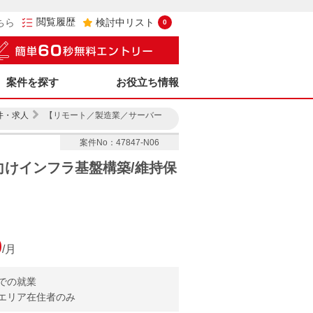
閲覧履歴
ちら
検討中リスト
0
案件を探す
お役立ち情報
件・求人
【リモート／製造業／サーバー
案件No：47847-N06
けインフラ基盤構築/維持保
0
/月
での就業
エリア在住者のみ