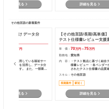
詳細を見る
詳細を見る
その他言語の新着案件
】自治体向け データ分
【その他言語/長期/高単価
用支援
テスト仕様書レビュー支援
40
50
70
75
単 価：
万円～
万円
万円～
万円
山口県
勤務地：
愛知県
地方自治体が運用している福祉サー
内 容：
・テスト観点に基づく結合
ビス関連データを活用し、データ分
様書レビュー ・各ベンダー
析を担当頂きます。 また、一部業務
されたテスト仕様書の品質確
の運用支援も担当となる可能性があ
スト観点の妥当性チェック 
その他言語
スキル：
その他言語
す。 担当頂く業務内容として デ
項の整理およびレビュー結
ータの抽出・集計・分析 統計資料の
ードバック ・プロジェクト
長期案件
駅近く
作成 問い合わせ対応 マニュアル作成
の調整・コミュニケーショ
など
詳細を見る
詳細を見る