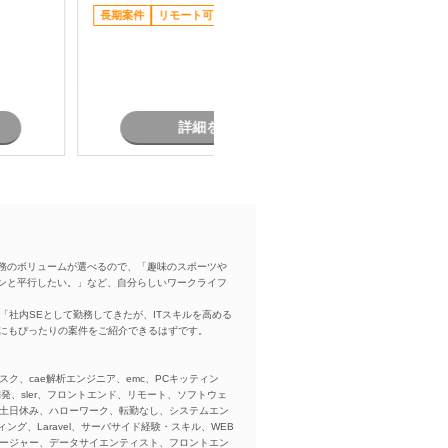
スキル：
.
長期案件
リモート可
現しま
担当者オ
稼働安定
詳細を見る
務のボリュームが選べるので、「趣味のスポーツや
ンと平行したい。」など、自分らしいワークライフ
「社内SEとして勤務してきたが、ITスキルを高める
方にもぴったりの案件をご紹介できるはずです。
スク、cae解析エンジニア、emc、PCキッティン
ba、開発、sler、フロントエンド、リモート、ソフトウェ
、土日休み、ハローワーク、転勤なし、システムエン
ング、Laravel、サーバサイド経験・スキル、WEB
ネージャー、データサイエンティスト、フロントエン