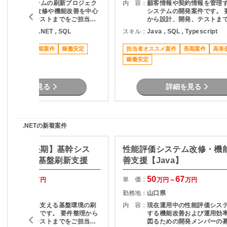
既存Webシステムの刷新プロジェク
内 容：
顧客情報や契約情報を管理
トです。 画面改修や機能改善を中心
システムの開発案件です。 
に、設計からテストまでをご担当い
から設計、開発、テストま
ただきます。
当いただきます。
ava , C# , VB.NET , SQL
スキル：
Java , SQL , Typescript
ススメ案件
長期案件
稼働安定
担当者オススメ案件
長期案件
高単
稼働安定
詳細を見る
詳細を見る
.NETの新着案件
ux/岡山市/長期】基幹シス
性能評価システム改修・機
けシステム基盤刷新支援
善支援【Java】
56
70
50
67
単 価：
万円～
万円
万円～
万円
岡山県
勤務地：
山口県
業務システムを支える基盤環境の刷
内 容：
現在運用中の性能評価シス
新プロジェクトです。 要件整理から
する機能改善および運用効
設計、構築、テストまでをご担当い
図るための開発メンバーの