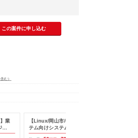
この案件に申し込む
開含む）
可】業
【Linux/岡山市/長期】基幹シス
【C#
ジェ
テム向けシステム基盤刷新支援
理シス