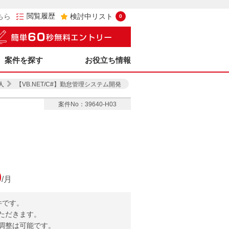
閲覧履歴
ちら
検討中リスト
0
案件を探す
お役立ち情報
人
【VB.NET/C#】勤怠管理システム開発
案件No：39640-H03
0
/月
件です。
ただきます。
調整は可能です。