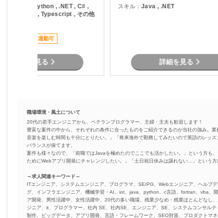
ただきます。
ります。 現行業務で発生している課
ava , PHP , Python , .NET , C# ,
スキル：
Java , .NET
題を整理し、機能追加を実
B.NET , SQL , Typescript , その他
す。
言語
稼働安定
車通勤可
詳細を見る
詳細を見る
職場環境・風土について
20代の若手エンジニアから、ベテランプログラマー、主婦・主夫も歓迎します！
豊富な案件の中から、それぞれの条件に合ったものをご紹介できるのが当社の強み。業
音楽を楽しむ時間も十分にとりたい。」「将来海外で勤務してみたいので英語のレッス
バランスが保てます。
案件も様々なので、「前職ではJavaを極めたのでここでも活かしたい。」という方も、
ためにWebアプリ開発にチャレンジしたい。」「土日祝日休みは譲れない…」という
～求人関連キーワード～
ITエンジニア、システムエンジニア、プログラマ、SE/PG、Webエンジニア、ヘルプデ
グ、インフラエンジニア、機械学習・AI、iot、java、python、c言語、fortran、v
ア開発、男性活躍中、女性活躍中、20代の多い職場、残業少なめ・残業ほとんどなし
ジニア、it、プログラマー、社内 SE、社内SE、エンジニア、SE、システムコンサルティ
制作、ビッグデータ、アプリ開発、言語・フレームワーク、SEO対策、プロダクトマ