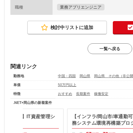
職種
業務アプリエンジニア
検討中リストに追加
一覧へ戻る
関連リンク
勤務地
中国・四国
岡山県
岡山県 その他（非公
単価
50万円以上
特徴
おすすめ
長期案件
稼働安定
.NET×岡山県の新着案件
倉敷市/長期】IT資産管理シ
【インフラ/岡山市/車通勤
開発
務システム環境再構築プロ
クト