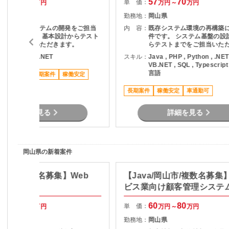
61
66
57
70
単 価：
万円～
万円
万円～
万円
岡山県
勤務地：
岡山県
IT資産管理システムの開発をご担当
内 容：
既存システム環境の再構築
いただきます。 基本設計からテスト
件です。 システム基盤の設
までをご担当いただきます。
らテストまでをご担当いた
す。
NET , C# , VB.NET
スキル：
Java , PHP , Python , .NET 
VB.NET , SQL , Typescrip
言語
ススメ案件
長期案件
稼働安定
長期案件
稼働安定
車通勤可
詳細を見る
詳細を見る
岡山県の新着案件
倉敷市/複数名募集】Web
【Java/岡山市/複数名募集
ム刷新対応
ビス業向け顧客管理システ
発
57
70
60
80
単 価：
万円～
万円
万円～
万円
岡山県
勤務地：
岡山県