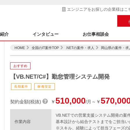
エンジニアをお探しの企業様はこ
ス紹介
インタビュー
お仕事相談会
HOME
全国のIT案件TOP
.NETの案件・求人
岡山県の案件・求
おすすめ
【VB.NET/C#】勤怠管理システム開発
長期案件
稼働安定
510,000
570,00
契約金額(税抜)
￥
/月～￥
VB.NETでの営業支援システム開発の案
作業内容
基本設計から結合テストまでをご担当い
※スキル、経験によって担当フェーズの