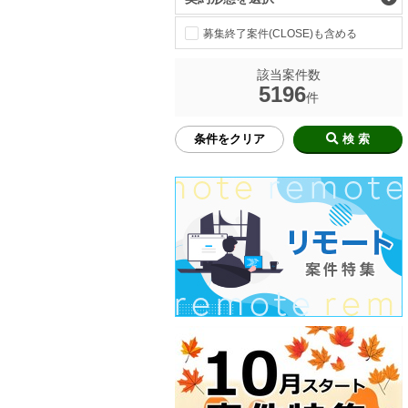
募集終了案件(CLOSE)も含める
該当案件数
5196
件
条件をクリア
検 索