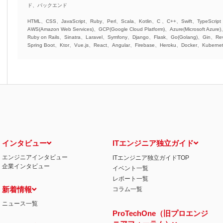
ド、バックエンド
HTML、CSS、JavaScript、Ruby、Perl、Scala、Kotlin、C 、C++、Swift、TypeScript
AWS(Amazon Web Services)、GCP(Google Cloud Platform)、Azure(Microsoft Azure
Ruby on Rails、Sinatra、Laravel、Symfony、Django、Flask、Go(Golang)、Gin、Rev
Spring Boot、Ktor、Vue.js、React、Angular、Firebase、Heroku、Docker、Kubernet
インタビュー
ITエンジニア独立ガイド
エンジニアインタビュー
ITエンジニア独立ガイドTOP
企業インタビュー
イベント一覧
レポート一覧
新着情報
コラム一覧
ニュース一覧
ProTechOne（旧プロエンジ