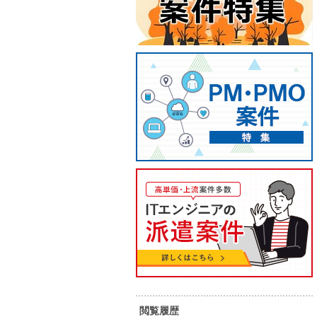
【C#/岡山市/安定稼働】ID管理シ
【C#/
ステムの改修案件
ステム
閲覧履歴