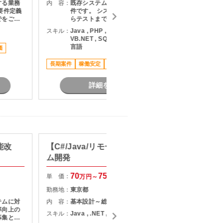
する業務
内 容：
既存システム環境の再構築に伴う案
内 容：
要件定義
件です。 システム基盤の設計検討か
でをご担
らテストまでをご担当いただきま
す。
スキル：
Java , PHP , Python , .NET , C# ,
スキル：
J
VB.NET , SQL , Typescript , その他
V
言語
価
長期案件
稼働安定
車通勤可
長期案件
詳細を見る
能改
【C#/Java/リモート可】システ
【C#/
ム開発
応支援
70
75
単 価：
単 価：
万円～
万円
勤務地：
東京都
勤務地：
テムに対
内 容：
基本設計～総合テスト
内 容：
・
率向上の
P
スキル：
Java , .NET , C#
募集とな