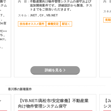
務で
内 容：
不動産業向け物件管理システムの保守および
内 
ステム
追加開発案件です。 詳細設計から製造、テス
。
トまでをご担当いただきます。
スキ
T ,
スキル：
.NET , C# , VB.NET
 ,
長期
, Go言
担当者オススメ案件
稼働安定
駅近く
 VC++
S ,
ct ,
 ,
詳細を見る
香川県の新着案件
シ
【VB.NET/高松市/安定稼働】不動産業
【J
向け物件管理システム保守
シ