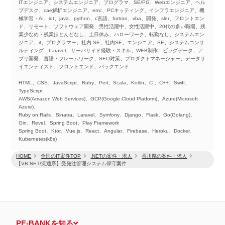
ITエンジニア、システムエンジニア、プログラマ、SE/PG、Webエンジニア、ヘル
プデスク、cae解析エンジニア、emc、PCキッティング、インフラエンジニア、機
械学習・AI、iot、java、python、c言語、fortran、vba、開発、sler、フロントエン
ド、リモート、ソフトウェア開発、男性活躍中、女性活躍中、20代の多い職場、残
業少なめ・残業ほとんどなし、土日休み、ハローワーク、転勤なし、システムエン
ジニア、it、プログラマー、社内 SE、社内SE、エンジニア、SE、システムコンサ
ルティング、Laravel、サーバサイド経験・スキル、WEB制作、ビッグデータ、ア
プリ開発、言語・フレームワーク、SEO対策、プロダクトマネージャー、データサ
イエンティスト、フロントエンド、バックエンド
HTML、CSS、JavaScript、Ruby、Perl、Scala、Kotlin、C 、C++、Swift、
TypeScript
AWS(Amazon Web Services)、GCP(Google Cloud Platform)、Azure(Microsoft
Azure)、
Ruby on Rails、Sinatra、Laravel、Symfony、Django、Flask、Go(Golang)、
Gin、Revel、Spring Boot、Play Framework
Spring Boot、Ktor、Vue.js、React、Angular、Firebase、Heroku、Docker、
Kubernetes(k8s)
HOME
全国のIT案件TOP
.NETの案件・求人
香川県の案件・求人
【VB.NET/流通系】受発注管理システム保守案件
PE-BANKを知る