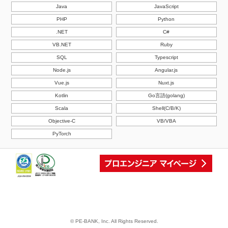
Java
JavaScript
PHP
Python
.NET
C#
VB.NET
Ruby
SQL
Typescript
Node.js
Angular.js
Vue.js
Nuxt.js
Kotlin
Go言語(golang)
Scala
Shell(C/B/K)
Objective-C
VB/VBA
PyTorch
© PE-BANK, Inc. All Rights Reserved.