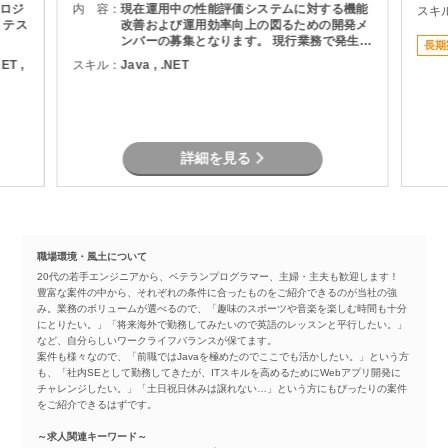
ロジ
内 容：
現在運用中の性能評価システムに対する機能
スキ
、テス
改善および運用効率向上の図るための開発メ
ンバーの募集となります。 現行業務で発生し
長期
ている課題を整理し、機能追加を実現しま
NET ,
スキル：
Java , .NET
す。
詳細を見る
職場環境・風土について
20代の若手エンジニアから、ベテランプログラマー、主婦・主夫も歓迎します！
豊富な案件の中から、それぞれの条件に合ったものをご紹介できるのが当社の強
み。業務のボリュームが選べるので、「趣味のスポーツや音楽を楽しむ時間も十分
にとりたい。」「将来海外で勤務してみたいので英語のレッスンと平行したい。」
など、自分らしいワークライフバランスが保てます。
案件も様々なので、「前職ではJavaを極めたのでここでも活かしたい。」という方
も、「社内SEとして勤務してきたが、ITスキルを高めるためにWebアプリ開発に
チャレンジしたい。」「土日祝日休みは譲れない…」という方にもぴったりの案件
をご紹介できるはずです。
～求人関連キーワード～