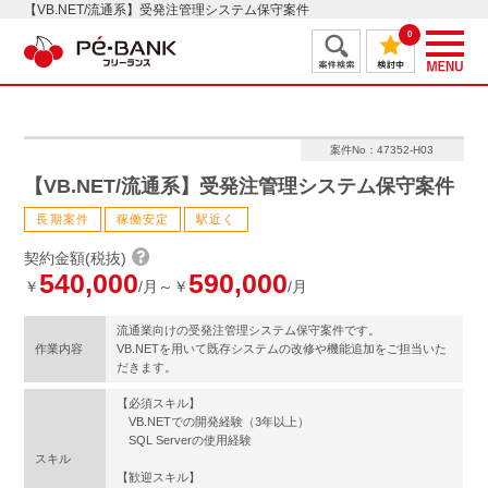
【VB.NET/流通系】受発注管理システム保守案件
0
案件No：47352-H03
【VB.NET/流通系】受発注管理システム保守案件
長期案件
稼働安定
駅近く
契約金額(税抜)
540,000
590,000
￥
/月～￥
/月
流通業向けの受発注管理システム保守案件です。
作業内容
VB.NETを用いて既存システムの改修や機能追加をご担当いた
だきます。
【必須スキル】
VB.NETでの開発経験（3年以上）
SQL Serverの使用経験
スキル
【歓迎スキル】