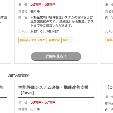
53
60
単 価：
単 
万円～
万円
勤務地：
香川県
勤務
基本設
内 容：
不動産業向け物件管理システムの保守および
内 
。
追加開発案件です。 詳細設計から製造、テス
トまでをご担当いただきます。
スキル：
.NET , C# , VB.NET
スキ
担当者オススメ案件
稼働安定
駅近く
担当
詳細を見る
.NETの新着案件
向
性能評価システム改修・機能改善支援
【C
【Java】
単 
50
67
単 価：
万円～
万円
勤務
勤務地：
山口県
内 