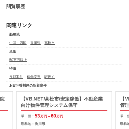
閲覧履歴
関連リンク
勤務地
中国・四国
香川県
高松市
単価
50万円以上
特徴
長期案件
稼働安定
駅近く
.NET×香川県の新着案件
】院
【VB.NET/高松市/安定稼働】不動産業
【V
向け物件管理システム保守
管
53
60
単 価：
単 
万円～
万円
勤務地：
香川県
勤務