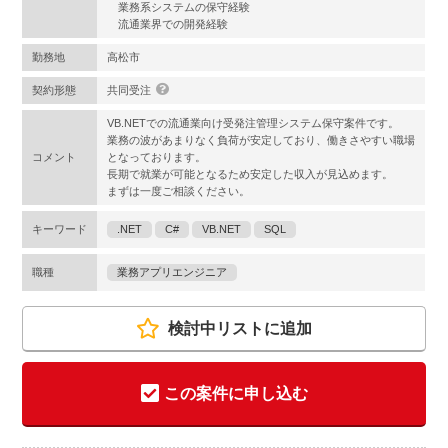
業務系システムの保守経験
流通業界での開発経験
勤務地
高松市
契約形態
共同受注
VB.NETでの流通業向け受発注管理システム保守案件です。
業務の波があまりなく負荷が安定しており、働きさやすい職場
コメント
となっております。
長期で就業が可能となるため安定した収入が見込めます。
まずは一度ご相談ください。
キーワード
.NET
C#
VB.NET
SQL
職種
業務アプリエンジニア
検討中リストに追加
この案件に申し込む