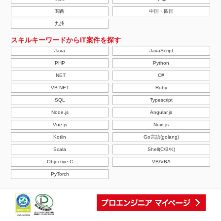
関西
中国・四国
九州
スキルキーワードからIT案件を探す
Java
JavaScript
PHP
Python
.NET
C#
VB.NET
Ruby
SQL
Typescript
Node.js
Angular.js
Vue.js
Nuxt.js
Kotlin
Go言語(golang)
Scala
Shell(C/B/K)
Objective-C
VB/VBA
PyTorch