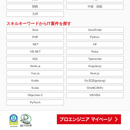
関西
中国・四国
九州
スキルキーワードからIT案件を探す
Java
JavaScript
PHP
Python
.NET
C#
VB.NET
Ruby
SQL
Typescript
Node.js
Angular.js
Vue.js
Nuxt.js
Kotlin
Go言語(golang)
Scala
Shell(C/B/K)
Objective-C
VB/VBA
PyTorch