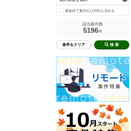
募集終了案件(CLOSE)も含める
該当案件数
5196
件
条件をクリア
検 索