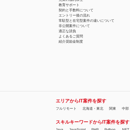
教育サポート
契約と手数料について
エントリー後の流れ
常駐型と在宅型案件の違いについて
非公開案件について
適正な請負
よくあるご質問
紹介奨励金制度
エリアからIT案件を探す
フルリモート
北海道・東北
関東
中部
スキルキーワードからIT案件を探す
Java
JavaScript
PHP
Python
.NET