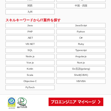
関西
中国・四国
九州
スキルキーワードからIT案件を探す
Java
JavaScript
PHP
Python
.NET
C#
VB.NET
Ruby
SQL
Typescript
Node.js
Angular.js
Vue.js
Nuxt.js
Kotlin
Go言語(golang)
Scala
Shell(C/B/K)
Objective-C
VB/VBA
PyTorch