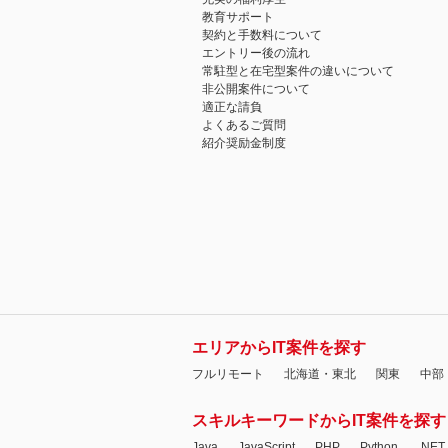
教育サポート
契約と手数料について
エントリー後の流れ
常駐型と在宅型案件の違いについて
非公開案件について
適正な請負
よくあるご質問
紹介奨励金制度
エリアからIT案件を探す
フルリモート
北海道・東北
関東
中部
スキルキーワードからIT案件を探す
Java
JavaScript
PHP
Python
.NET