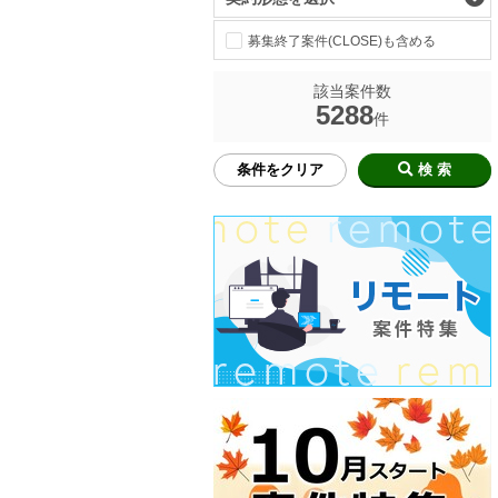
募集終了案件(CLOSE)も含める
該当案件数
5288
件
条件をクリア
検 索