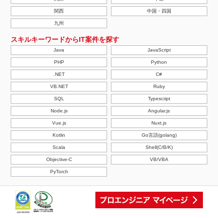
関西
中国・四国
九州
スキルキーワードからIT案件を探す
Java
JavaScript
PHP
Python
.NET
C#
VB.NET
Ruby
SQL
Typescript
Node.js
Angular.js
Vue.js
Nuxt.js
Kotlin
Go言語(golang)
Scala
Shell(C/B/K)
Objective-C
VB/VBA
PyTorch