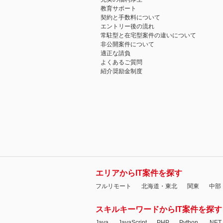
教育サポート
契約と手数料について
エントリー後の流れ
常駐型と在宅型案件の違いについて
非公開案件について
適正な請負
よくあるご質問
紹介奨励金制度
エリアからIT案件を探す
フルリモート
北海道・東北
関東
中部
スキルキーワードからIT案件を探す
Java
JavaScript
PHP
Python
.NET