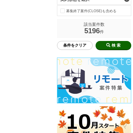
募集終了案件(CLOSE)も含める
該当案件数
5196
件
条件をクリア
検 索