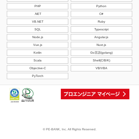
PHP
Python
.NET
C#
VB.NET
Ruby
SQL
Typescript
Node.js
Angular.js
Vue.js
Nuxt.js
Kotlin
Go言語(golang)
Scala
Shell(C/B/K)
Objective-C
VB/VBA
PyTorch
© PE-BANK, Inc. All Rights Reserved.