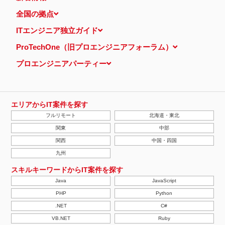
全国の拠点
ITエンジニア独立ガイド
ProTechOne（旧プロエンジニアフォーラム）
プロエンジニアパーティー
エリアからIT案件を探す
フルリモート
北海道・東北
関東
中部
関西
中国・四国
九州
スキルキーワードからIT案件を探す
Java
JavaScript
PHP
Python
.NET
C#
VB.NET
Ruby