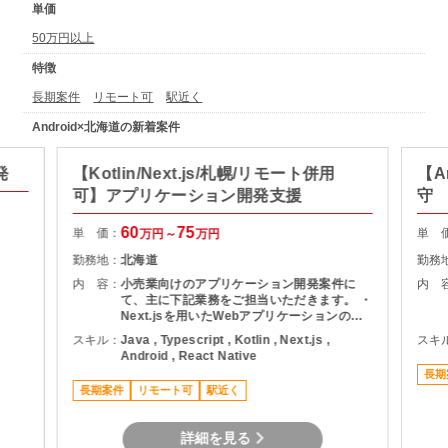
単価
50万円以上
特徴
長期案件
リモート可
駅近く
Android×北海道の新着案件
発
【Kotlin/Next.js/札幌/リモート併用
【A
可】アプリケーション開発支援
守
60
75
単 価：
単 
万円～
万円
勤務地：
北海道
勤務
内 容：
小売業向けのアプリケーション開発案件に
内 
て、主に下記業務をご担当いただきます。 ・
Next.jsを用いたWebアプリケーションの設
計・実装 ・KotlinによるAndroidアプリ開発
スキル：
Java , Typescript , Kotlin , Next.js ,
スキ
・API連携を前提とした業務ロジックの共通
Android , React Native
化対応
長期
長期案件
リモート可
駅近く
詳細を見る