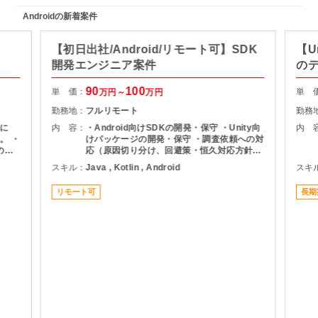
Androidの新着案件
【初日出社/Android/リモート可】SDK
【U
開発エンジニア案件
の
90
100
単 価：
単 
万円～
万円
勤務地：
フルリモート
勤務
に
内 容：
・Android向けSDKの開発・保守 ・Unity向
内 
。 ・
けパッケージの開発・保守 ・調査依頼への対
の設
応（原因切り分け、回避策・恒久対応方針の
リ開発
説明）
スキル：
Java , Kotlin , Android
スキ
共通
リモート可
長期