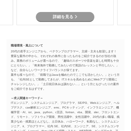
詳細を見る
職場環境・風土について
20代の若手エンジニアから、ベテランプログラマー、主婦・主夫も歓迎します！
豊富な案件の中から、それぞれの条件に合ったものをご紹介できるのが当社の強
み。業務のボリュームが選べるので、「趣味のスポーツや音楽を楽しむ時間も十分
にとりたい。」「将来海外で勤務してみたいので英語のレッスンと平行したい。」
など、自分らしいワークライフバランスが保てます。
案件も様々なので、「前職ではJavaを極めたのでここでも活かしたい。」という方
も、「社内SEとして勤務してきたが、ITスキルを高めるためにWebアプリ開発に
チャレンジしたい。」「土日祝日休みは譲れない…」という方にもぴったりの案件
をご紹介できるはずです。
～求人関連キーワード～
ITエンジニア、システムエンジニア、プログラマ、SE/PG、Webエンジニア、ヘル
プデスク、cae解析エンジニア、emc、PCキッティング、インフラエンジニア、機
械学習・AI、iot、java、python、c言語、fortran、vba、開発、sler、フロントエン
ド、リモート、ソフトウェア開発、男性活躍中、女性活躍中、20代の多い職場、残
業少なめ・残業ほとんどなし、土日休み、ハローワーク、転勤なし、システムエン
ジニア、it、プログラマー、社内 SE、社内SE、エンジニア、SE、システムコンサ
ルティング、Laravel、サーバサイド経験・スキル、WEB制作、ビッグデータ、ア