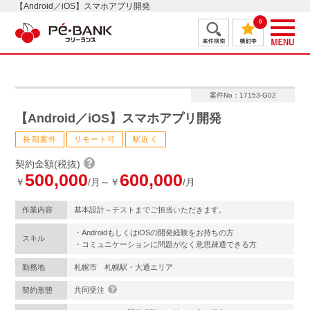
【Android／iOS】スマホアプリ開発
0
案件No：17153-G02
【Android／iOS】スマホアプリ開発
長期案件
リモート可
駅近く
契約金額(税抜)
500,000
600,000
￥
/月～￥
/月
作業内容
基本設計～テストまでご担当いただきます。
・AndroidもしくはiOSの開発経験をお持ちの方
スキル
・コミュニケーションに問題がなく意思疎通できる方
勤務地
札幌市 札幌駅・大通エリア
契約形態
共同受注