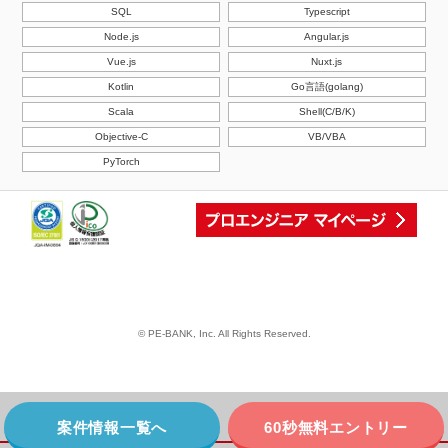
SQL
Typescript
Node.js
Angular.js
Vue.js
Nuxt.js
Kotlin
Go言語(golang)
Scala
Shell(C/B/K)
Objective-C
VB/VBA
PyTorch
© PE-BANK, Inc. All Rights Reserved.
案件情報一覧へ
60秒無料エントリー