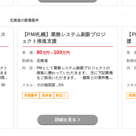
北海道の新着案件
シス
【PM/札幌】業務システム刷新プロジ
【P
ェクト推進支援
援
80
100
単 価：
単 
万円～
万円
勤務地：
北海道
勤務
クト
内 容：
PMとして業務システム刷新プロジェクトの
内 
きま
推進に携わっていただきます。 主に下記業務
整理
をご担当いただきます。 ・顧客との要件整
・詳細
理・課題整理 ・プロジェクト計画の策定およ
 BI
スキル：
その他言語 , DX
スキ
よび進
び進捗管理 ・開発チームとの調整およびマネ
ドキュ
ジメント ・品質、課題、リスク管理 ・関係
長期案件
高単価
駅近く
長期
者向け資料作成および各種報告 ・要件定義か
らリリースまでの推進支援
詳細を見る