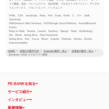
プリ開発、言語・フレームワーク、SEO対策、プロダクトマネージャー、データサ
イエンティスト、フロントエンド、バックエンド
HTML、CSS、JavaScript、Ruby、Perl、Scala、Kotlin、C 、C++、Swift、
TypeScript
AWS(Amazon Web Services)、GCP(Google Cloud Platform)、Azure(Microsoft
Azure)、
Ruby on Rails、Sinatra、Laravel、Symfony、Django、Flask、Go(Golang)、
Gin、Revel、Spring Boot、Play Framework
Spring Boot、Ktor、Vue.js、React、Angular、Firebase、Heroku、Docker、
Kubernetes(k8s)
HOME
全国のIT案件TOP
Androidの案件・求人
北海道の案件・求人
【Android／iOS】スマホアプリ開発
PE-BANKを知る
サービス紹介
インタビュー
新着情報