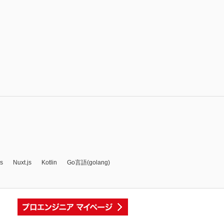
js
Nuxt.js
Kotlin
Go言語(golang)