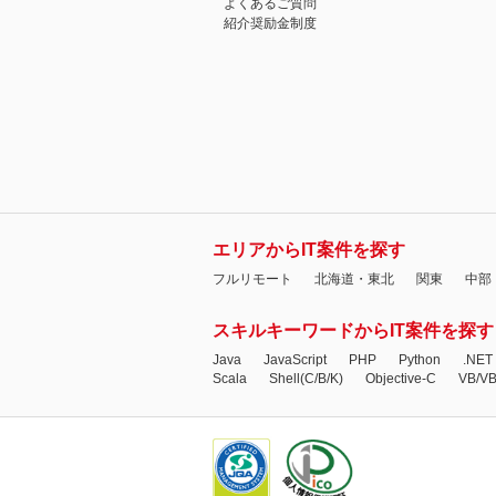
よくあるご質問
紹介奨励金制度
エリアからIT案件を探す
フルリモート
北海道・東北
関東
中部
スキルキーワードからIT案件を探す
Java
JavaScript
PHP
Python
.NET
Scala
Shell(C/B/K)
Objective-C
VB/V