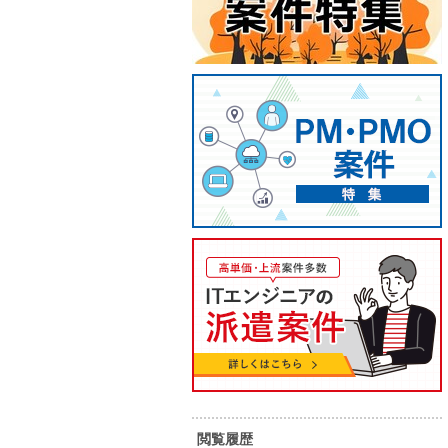
【C#.NET】システム開発/維持
【C#
保守支援
単 価：
60
65
単 価：
万円～
万円
勤務地：
勤務地：
愛知県
内 容：
内 容：
ユーザー側との仕様調整から現行シ
ステムの改修までご担当いただきま
す。
スキル：
.
スキル：
.NET , C# , VB.NET , その他言語
長期案件
長期案件
駅近く
閲覧履歴