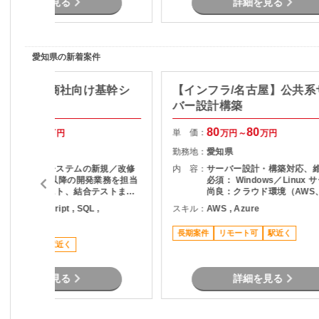
詳細を見る
詳細を見る
愛知県の新着案件
a/丸の内】商社向け基幹シ
【インフラ/名古屋】公共系
開発
バー設計構築
70
75
80
80
単 価：
万円～
万円
万円～
万円
愛知県
勤務地：
愛知県
商社向け基幹システムの新規／改修
内 容：
サーバー設計・構築対応、
開発 詳細設計以降の開発業務を担当
必須： Windows／Linux 
実装、単体テスト、結合テストまで
尚良：クラウド環境（AWS、
一貫して対応 販売管理（在庫管理・
等）
ava , JavaScript , SQL ,
スキル：
AWS , Azure
会計）領域を中心とした業務アプリ
ypescript
開発
長期案件
リモート可
駅近く
稼働安定
駅近く
詳細を見る
詳細を見る