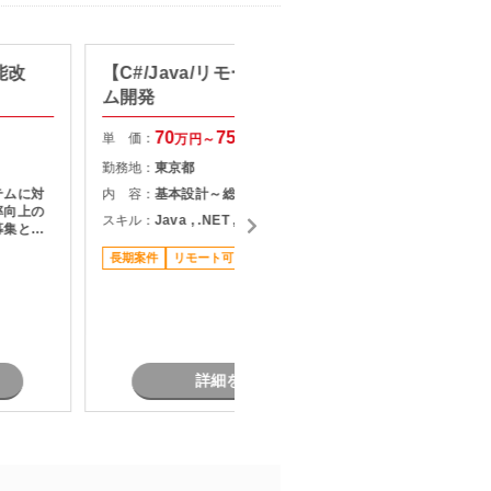
能改
【C#/Java/リモート可】システ
【C#/
ム開発
応支援
70
75
単 価：
単 価：
万円～
万円
勤務地：
東京都
勤務地：
テムに対
内 容：
基本設計～総合テスト
内 容：
・
率向上の
P
スキル：
Java , .NET , C#
募集とな
スキル：
.
長期案件
リモート可
現しま
担当者オ
稼働安定
詳細を見る