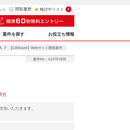
閲覧履歴
ちら
検討中リスト
0
案件を探す
お役立ち情報
人
【C#/Azure】Webサイト開発案件
案件No：41476-N06
0
/月
担当いただきます。