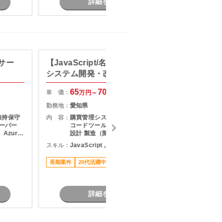
詳細を見る
サー
【JavaScript/名古屋】購買管理
【C#
システム開発・改修支援
ハーネ
65
70
単 価：
単 価：
万円～
万円
勤務地：
愛知県
勤務地：
維持保守
内 容：
購買管理システムの開発・改修 ロー
内 容：
サーバー
コードツールを用いた開発業務 詳細
Azure
設計 製造（開発） テスト対応
スキル：
JavaScript , ノーコード/ローコード
スキル：
C
す。 （主
長期案件
20代活躍中
リモート可
駅近く
長期案件
７月スタ
詳細を見る
題あ
ハ