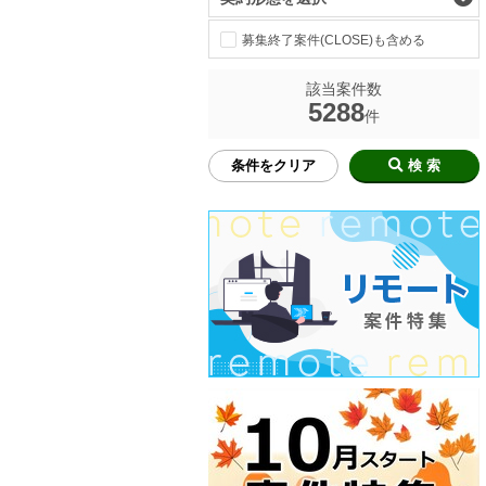
募集終了案件(CLOSE)も含める
該当案件数
5288
件
条件をクリア
検 索