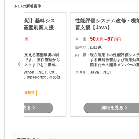
.NETの新着案件
ux/岡山市/長期】基幹シス
性能評価システム改修・機
けシステム基盤刷新支援
善支援【Java】
56
70
50
67
単 価：
万円～
万円
万円～
万円
岡山県
勤務地：
山口県
業務システムを支える基盤環境の刷
内 容：
現在運用中の性能評価シス
新プロジェクトです。 要件整理から
する機能改善および運用効
設計、構築、テストまでをご担当い
図るための開発メンバーの
ただきます。
ります。 現行業務で発生している課
ava , PHP , Python , .NET , C# ,
スキル：
Java , .NET
題を整理し、機能追加を実
B.NET , SQL , Typescript , その他
す。
言語
稼働安定
車通勤可
詳細を見る
詳細を見る