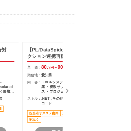
行対
【PL/DataSpider】中古車オー
【C#/
クション連携再構築
単 価：
80
90
単 価：
万円～
万円
勤務地：
勤務地：
愛知県
内 容：
-
内 容：
・VB6システムをDataSpiderで再構
olated
築 ・複数サブシステムを順次リリー
スキル：
.
伴う影響範
ス ・プロジェクト管理・進捗報告 ・
境での改
システム結合テスト
担当者オ
DX
スキル：
.NET , その他言語 , ノーコード/ロー
（SQL
コード
参照・更新
価
実施 ・
担当者オススメ案件
元請け直
長期案件
要に応じ
駅近く