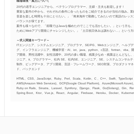
職場環境・風土について
20代の若手エンジニアから、ベテランプログラマー、主婦・主夫も歓迎します！
豊富な案件の中から、それぞれの条件に合ったものをご紹介できるのが当社の強み。業
音楽を楽しむ時間も十分にとりたい。」「将来海外で勤務してみたいので英語のレッス
バランスが保てます。
案件も様々なので、「前職ではJavaを極めたのでここでも活かしたい。」という方も、
ためにWebアプリ開発にチャレンジしたい。」「土日祝日休みは譲れない…」という
～求人関連キーワード～
ITエンジニア、システムエンジニア、プログラマ、SE/PG、Webエンジニア、ヘルプデ
グ、インフラエンジニア、機械学習・AI、iot、java、python、c言語、fortran、v
ア開発、男性活躍中、女性活躍中、20代の多い職場、残業少なめ・残業ほとんどなし
ジニア、it、プログラマー、社内 SE、社内SE、エンジニア、SE、システムコンサルティ
制作、ビッグデータ、アプリ開発、言語・フレームワーク、SEO対策、プロダクトマ
ド、バックエンド
HTML、CSS、JavaScript、Ruby、Perl、Scala、Kotlin、C 、C++、Swift、TypeScript
AWS(Amazon Web Services)、GCP(Google Cloud Platform)、Azure(Microsoft Azure
Ruby on Rails、Sinatra、Laravel、Symfony、Django、Flask、Go(Golang)、Gin、Rev
Spring Boot、Ktor、Vue.js、React、Angular、Firebase、Heroku、Docker、Kubernet