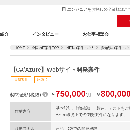
エンジニアをお探しの企業様はこ
ス紹介
インタビュー
お仕事相談会
HOME
全国のIT案件TOP
.NETの案件・求人
愛知県の案件・求
【C#/Azure】Webサイト開発案件
長期案件
駅近く
750,000
800,00
契約金額(税抜)
￥
/月～￥
基本設計、詳細設計、製造、テストをご
作業内容
Azure環境上での開発案件になります。
必要スキル
言語：C#での開発経験