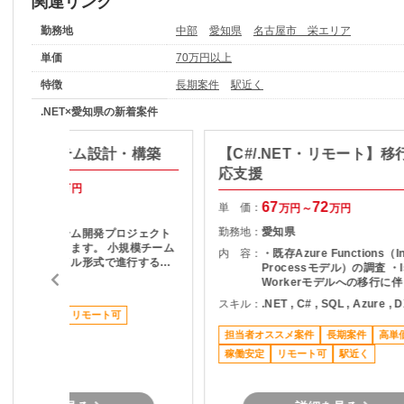
関連リンク
勤務地
中部
愛知県
名古屋市 栄エリア
単価
70万円以上
特徴
長期案件
駅近く
.NET×愛知県の新着案件
】物流システム設計・構築
【C#/.NET・リモート】移
応支援
65
70
万円～
万円
67
72
単 価：
万円～
万円
愛知県
勤務地：
愛知県
倉庫管理システム開発プロジェクト
に参画いただきます。 小規模チーム
内 容：
・既存Azure Functions（In
で、半アジャイル形式で進行するプ
Processモデル）の調査 ・Is
ロジェクトです。 基本設計への落と
Workerモデルへの移行に
NET
し込み 入荷～出荷まで一連のWMS
囲の確認 ・C#／.NET8環
スキル：
.NET , C# , SQL , Azure , 
機能に関する設計・支援
修・実装対応 ・Azure SQL
20代活躍中
リモート可
Server）を用いたデータ
担当者オススメ案件
長期案件
高単
・単体テスト、APIテストの
稼働安定
課題整理、不具合対応、必
リモート可
駅近く
たエスカレーション