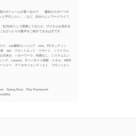
務のボリュームが選べるので、「趣味のスポーツや
ンと平行したい。」など、自分らしいワークライフ
「社内SEとして勤務してきたが、ITスキルを高める
方にもぴったりの案件をご紹介できるはずです。
スク、cae解析エンジニア、emc、PCキッティン
ba、開発、sler、フロントエンド、リモート、ソフトウェ
、土日休み、ハローワーク、転勤なし、システムエン
ング、Laravel、サーバサイド経験・スキル、WEB
ネージャー、データサイエンティスト、フロントエン
)、
el、Spring Boot、Play Framework
es(k8s)