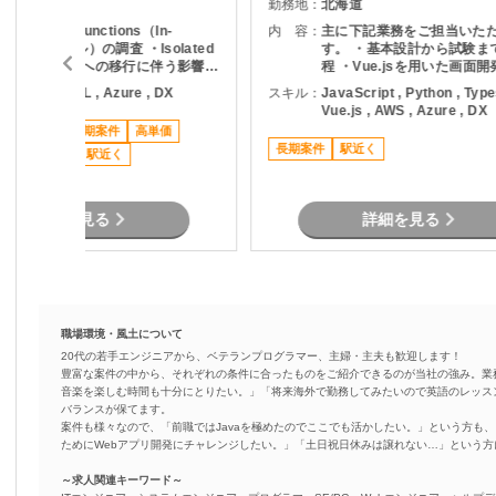
愛知県
勤務地：
北海道
既存Azure Functions（In-
内 容：
主に下記業務をご担当いた
Processモデル）の調査 ・Isolated
す。 ・基本設計から試験ま
Workerモデルへの移行に伴う影響範
程 ・Vue.jsを用いた画面開
囲の確認 ・C#／.NET8環境での改
Pythonを用いたシステム開
NET , C# , SQL , Azure , DX
スキル：
JavaScript , Python , Type
修・実装対応 ・Azure SQL（SQL
存機能の改善および機能追加
Vue.js , AWS , Azure , DX
Server）を用いたデータ参照・更新
チームメンバーと連携した
ススメ案件
長期案件
高単価
・単体テスト、APIテストの実施 ・
・各種テストおよび品質確
長期案件
駅近く
課題整理、不具合対応、必要に応じ
リモート可
駅近く
たエスカレーション
詳細を見る
詳細を見る
職場環境・風土について
20代の若手エンジニアから、ベテランプログラマー、主婦・主夫も歓迎します！
豊富な案件の中から、それぞれの条件に合ったものをご紹介できるのが当社の強み。業
音楽を楽しむ時間も十分にとりたい。」「将来海外で勤務してみたいので英語のレッス
バランスが保てます。
案件も様々なので、「前職ではJavaを極めたのでここでも活かしたい。」という方も、
ためにWebアプリ開発にチャレンジしたい。」「土日祝日休みは譲れない…」という
～求人関連キーワード～