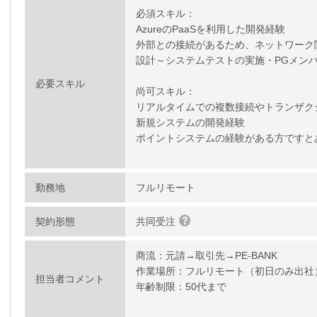
必須スキル：
AzureのPaaSを利用した開発経験
外部との接続があるため、ネットワーク
設計～システムテストの実施・PGメン
必要スキル
尚可スキル：
リアルタイムでの複数接続やトランザク
新規システムの開発経験
ポイントシステムの経験がある方ですと
勤務地
フルリモート
契約形態
共同受注
商流：元請→取引先→PE-BANK
作業場所：フルリモート（初日のみ出社
担当者コメント
年齢制限：50代まで