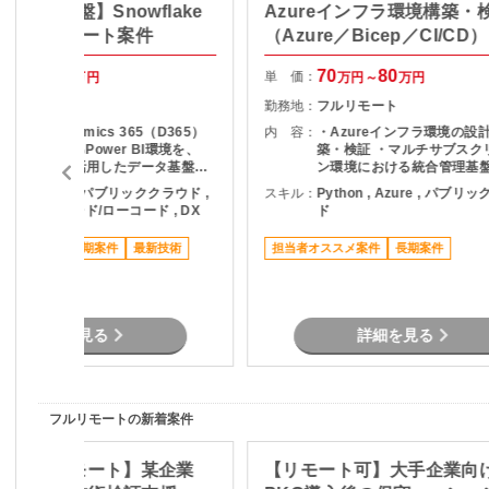
5/データ基盤】Snowflake
Azureインフラ環境構築・
援フルリモート案件
（Azure／Bicep／CI/CD）
80
85
70
80
単 価：
万円～
万円
万円～
万円
フルリモート
勤務地：
フルリモート
（内容） Dynamics 365（D365）
内 容：
・Azureインフラ環境の設
を直接参照するPower BI環境を、
築・検証 ・マルチサブスク
Snowflakeを活用したデータ基盤構
ン環境における統合管理基
成へ移行するプロジェクトです。 主
検証 ・GitHub Actions
QL , Azure , パブリッククラウド ,
スキル：
Python , Azure , パブ
な作業内容は以下の通り： D365デ
CI/CD環境の構築 ・静的解
ERP , ノーコード/ローコード , DX
ド
ータ構造の現状調査・整理
デプロイ環境の整備 ・AIエ
ynamics 365 → Snowflake のデ
ト実行環境の構築・検証 ・
ススメ案件
長期案件
最新技術
担当者オススメ案件
長期案件
ータ移行方式検討 データマート設計
のドキュメント作成 ・Azu
可
方針の検討 全体アーキテクチャの設
術の調査・検証業務
計支援 Power BI連携を見据えたデー
モデル最適化 （作業場所） フルリ
（想定期間） 2026年4月1日
詳細を見る
詳細を見る
〜 ※期間記載なし（長期見込み）
フルリモートの新着案件
検証/フルリモート】某企業
【リモート可】大手企業向