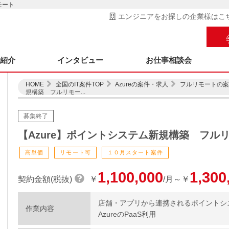
モート
エンジニアをお探しの企業様はこ
ス紹介
インタビュー
お仕事相談会
HOME
全国のIT案件TOP
Azureの案件・求人
フルリモートの案
規構築 フルリモー...
募集終了
【Azure】ポイントシステム新規構築 フル
高単価
リモート可
１０月スタート案件
1,100,000
1,300
契約金額(税抜)
￥
/月～￥
店舗・アプリから連携されるポイントシス
作業内容
AzureのPaaS利用