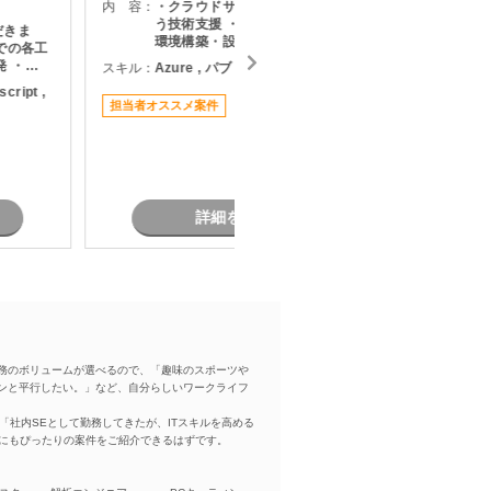
勤務地：
内 容：
・クラウドサービス導入・展開に伴
う技術支援 ・情報共有基盤に関する
だきま
内 容：
環境構築・設定支援 ・プロジェクト
での各工
推進メンバーとして各種課題対応 ・
発 ・
スキル：
Azure , パブリッククラウド
タスク管理、進捗管理、課題整理の
発 ・既
検
script ,
スキル：
P
実施 ・関係者との調整および提案業
対応 ・
担当者オススメ案件
務 ・運用ルールや設計方針の整備・
開発推進
改善支援 ・既存環境の整理および導
認対応
入展開支援 ・クラウド環境の利活用
担当者オ
推進および標準化支援
詳細を見る
務のボリュームが選べるので、「趣味のスポーツや
ンと平行したい。」など、自分らしいワークライフ
「社内SEとして勤務してきたが、ITスキルを高める
方にもぴったりの案件をご紹介できるはずです。