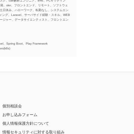
スク、cae解析エンジニア、emc、PCキッティン
ba、開発、sler、フロントエンド、リモート、ソフトウェ
、土日休み、ハローワーク、転勤なし、システムエン
ング、Laravel、サーバサイド経験・スキル、WEB
ネージャー、データサイエンティスト、フロントエン
)、
el、Spring Boot、Play Framework
es(k8s)
個別相談会
お申し込みフォーム
個人情報保護方針について
情報セキュリティに対する取り組み