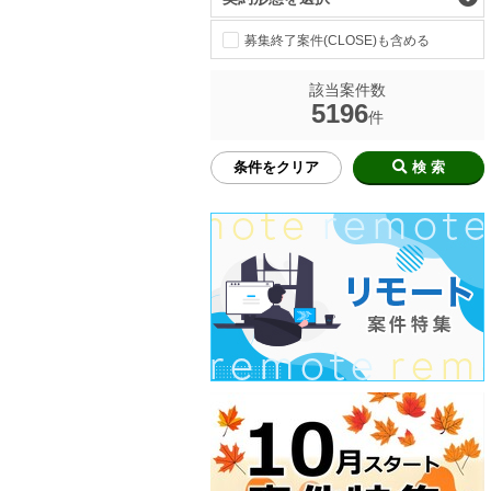
募集終了案件(CLOSE)も含める
該当案件数
5196
件
条件をクリア
検 索