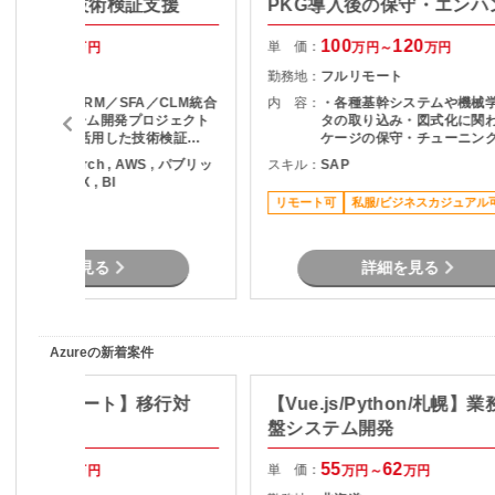
RM基盤の技術検証支援
PKG導入後の保守・エンハ
支援
85
90
100
120
単 価：
万円～
万円
万円～
万円
フルリモート
勤務地：
フルリモート
・某企業向けCRM／SFA／CLM統合
内 容：
・各種基幹システムや機械
プラットフォーム開発プロジェクト
タの取り込み・図式化に関
に参画 ・AIを活用した技術検証
ケージの保守・チューニング
（PoC）の実施 ・業務要件に適した
稼働後のグラフや表の見栄
ython , PyTorch , AWS , パブリッ
スキル：
SAP
AIサービス/技術の調査および選定 ・
微修正対応 ・メンバーへの
クラウド , DX , BI
AI活用に関する技術評価・検証結果
術習熟のサポート
リモート可
私服/ビジネスカジュアル
の取りまとめ ・開発チームや関係者
リモート可
との連携による検証推進 ・新技術の
検証および導入支援
詳細を見る
詳細を見る
Azureの新着案件
.NET・リモート】移行対
【Vue.js/Python/札幌】
盤システム開発
67
72
55
62
単 価：
万円～
万円
万円～
万円