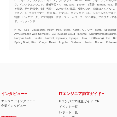
ITエンジニア、システムエンジニア、プログラマ、SE/PG、Webエンジニア、ヘルプデ
グ、インフラエンジニア、機械学習・AI、iot、java、python、c言語、fortran、v
ア開発、男性活躍中、女性活躍中、20代の多い職場、残業少なめ・残業ほとんどなし
ジニア、it、プログラマー、社内 SE、社内SE、エンジニア、SE、システムコンサルティ
制作、ビッグデータ、アプリ開発、言語・フレームワーク、SEO対策、プロダクトマ
ド、バックエンド
HTML、CSS、JavaScript、Ruby、Perl、Scala、Kotlin、C 、C++、Swift、TypeScript
AWS(Amazon Web Services)、GCP(Google Cloud Platform)、Azure(Microsoft Azure
Ruby on Rails、Sinatra、Laravel、Symfony、Django、Flask、Go(Golang)、Gin、Rev
Spring Boot、Ktor、Vue.js、React、Angular、Firebase、Heroku、Docker、Kubernet
インタビュー
ITエンジニア独立ガイド
エンジニアインタビュー
ITエンジニア独立ガイドTOP
企業インタビュー
イベント一覧
レポート一覧