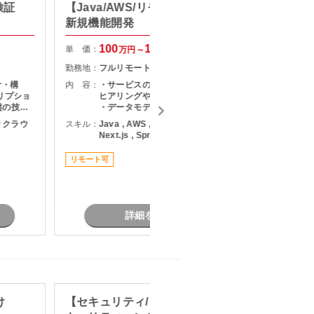
検証
【Java/AWS/リモート可】SaaS
（フルリ
新規機能開発
テナン
100
120
単 価：
単 価：
万円～
万円
勤務地：
フルリモート
勤務地：
計・構
内 容：
・サービスの設計開発 ・顧客要望の
内 容：
リプショ
ヒアリングや解決すべき課題の選定
盤の技術
・データモデルの設計 ・事業成長を
を活用した
元にしたサービス設計、開発、開発
リッククラウ
スキル：
Java , AWS , Azure , GCP , React ,
スキル：
A
析や自動
環境の改善
Next.js , Spring Boot
M
ージェン
検証結果
リモート可
担当者オ
re関連技
高単価
詳細を見る
け
【セキュリティ/リモート可】セ
標準化