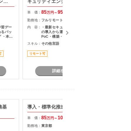
ンス
キュリティエンジニア募集
計支援
85
95
単 価：
単 価：
万円～
万円
勤務地：
フルリモート
勤務地：
学習デー
内 容：
・最新セキュリティソリューション
内 容：
わるパッ
の導入から運用までの幅広い業務 ・
 ・本番
PoC・構築・展開のリード ・既存シ
え変更、
ステムの改善施策の企画・推進 ・メ
スキル：
その他言語
スキル：
M
知見・技
ンバー管理
可
リモート可
担当者オ
詳細を見る
業務基
導入・標準化推進リーダー支援
Azu
（Azur
85
100
単 価：
万円～
万円
単 価：
勤務地：
東京都