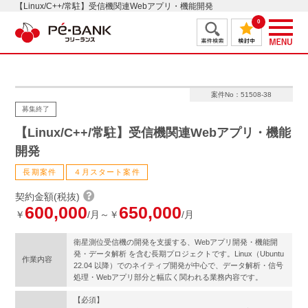
【Linux/C++/常駐】受信機関連Webアプリ・機能開発
0
案件No：51508-38
募集終了
【Linux/C++/常駐】受信機関連Webアプリ・機能
開発
長期案件
４月スタート案件
契約金額(税抜)
600,000
650,000
￥
/月～￥
/月
衛星測位受信機の開発を支援する、Webアプリ開発・機能開
発・データ解析 を含む長期プロジェクトです。Linux（Ubuntu
作業内容
22.04 以降）でのネイティブ開発が中心で、データ解析・信号
処理・Webアプリ部分と幅広く関われる業務内容です。
【必須】