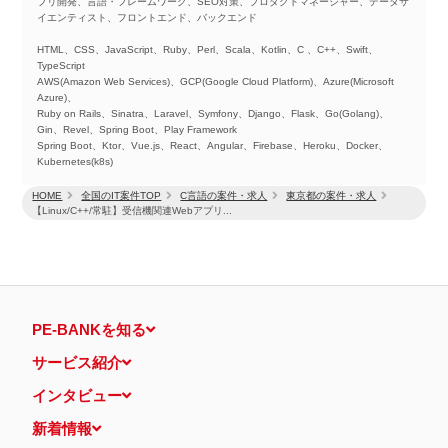
プリ開発、言語・フレームワーク、SEO対策、プロダクトマネージャー、データサ
イエンティスト、フロントエンド、バックエンド
HTML、CSS、JavaScript、Ruby、Perl、Scala、Kotlin、C 、C++、Swift、
TypeScript
AWS(Amazon Web Services)、GCP(Google Cloud Platform)、Azure(Microsoft
Azure)、
Ruby on Rails、Sinatra、Laravel、Symfony、Django、Flask、Go(Golang)、
Gin、Revel、Spring Boot、Play Framework
Spring Boot、Ktor、Vue.js、React、Angular、Firebase、Heroku、Docker、
Kubernetes(k8s)
HOME
全国のIT案件TOP
C言語の案件・求人
東京都の案件・求人
【Linux/C++/常駐】受信機関連Webアプリ...
PE-BANKを知る
サービス紹介
インタビュー
新着情報