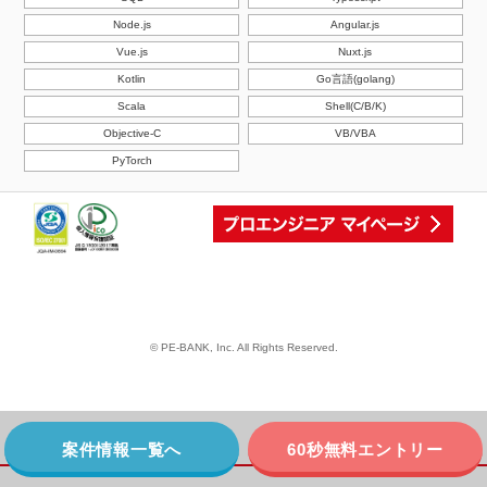
Node.js
Angular.js
Vue.js
Nuxt.js
Kotlin
Go言語(golang)
Scala
Shell(C/B/K)
Objective-C
VB/VBA
PyTorch
© PE-BANK, Inc. All Rights Reserved.
案件情報一覧へ
60秒無料エントリー