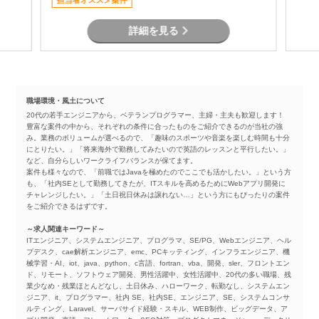
担当者オススメ案件
詳細を見る
職場環境・風土について
20代の若手エンジニアから、ベテランプログラマー、主婦・主夫も歓迎します！
豊富な案件の中から、それぞれの条件に合ったものをご紹介できるのが当社の強
み。業務のボリュームが選べるので、「趣味のスポーツや音楽を楽しむ時間も十分
にとりたい。」「将来海外で勤務してみたいので英語のレッスンと平行したい。」
など、自分らしいワークライフバランスが保てます。
案件も様々なので、「前職ではJavaを極めたのでここでも活かしたい。」という方
も、「社内SEとして勤務してきたが、ITスキルを高めるためにWebアプリ開発に
チャレンジしたい。」「土日祝日休みは譲れない…」という方にもぴったりの案件
をご紹介できるはずです。
～求人関連キーワード～
ITエンジニア、システムエンジニア、プログラマ、SE/PG、Webエンジニア、ヘル
プデスク、cae解析エンジニア、emc、PCキッティング、インフラエンジニア、機
械学習・AI、iot、java、python、c言語、fortran、vba、開発、sler、フロントエン
ド、リモート、ソフトウェア開発、男性活躍中、女性活躍中、20代の多い職場、残
業少なめ・残業ほとんどなし、土日休み、ハローワーク、転勤なし、システムエン
ジニア、it、プログラマー、社内 SE、社内SE、エンジニア、SE、システムコンサ
ルティング、Laravel、サーバサイド経験・スキル、WEB制作、ビッグデータ、ア