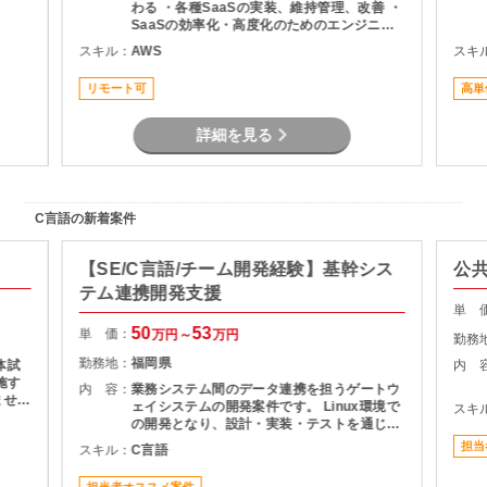
わる ・各種SaaSの実装、維持管理、改善 ・
SaaSの効率化・高度化のためのエンジニア
リング ・SaaSのシステム課題・障害に対す
スキル：
AWS
スキ
る対策の計画と実装 ・社内NWやオンプレサ
ーバの運用保守 ・拠点のネットワーク配備担
リモート可
高単
当
詳細を見る
C言語の新着案件
【SE/C言語/チーム開発経験】基幹シス
公共
テム連携開発支援
単 
50
53
単 価：
万円～
万円
勤務
勤務地：
福岡県
体試
内 
施す
内 容：
業務システム間のデータ連携を担うゲートウ
ませる
ェイシステムの開発案件です。 Linux環境で
スキ
験した
の開発となり、設計・実装・テストを通じて
り。
システムの安定稼働を支える役割を担当いた
担当
スキル：
C言語
製造
だきます。 長期案件のため、腰を据えて開発
る。
に携わりたい方におすすめです。