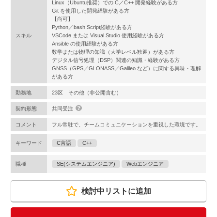
Linux（Ubuntu推奨）での C／C++ 開発経験がある方
Git を使用した開発経験がある方
【尚可】
Python／bash Script経験がある方
スキル
VSCode または Visual Studio 使用経験がある方
Ansible の使用経験がある方
数学または物理の知識（大学レベル歓迎）がある方
デジタル信号処理（DSP）関連の知識・経験がある方
GNSS（GPS／GLONASS／Galileo など）に関する興味・理解
がある方
勤務地
23区 その他（非公開含む）
契約形態
共同受注
コメント
フル常駐で、チームコミュニケーションを重視した環境です。
キーワード
C言語
C++
職種
SE(システムエンジニア)
Webエンジニア
検討中リストに追加