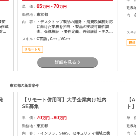
65
70
単 価：
万円～
万円
勤務
勤務地：
東京都
内 
様変
内 容：
・デスクトップ製品の開発 ・消費税減税対応
の作成
に向けた業務を担当 ・製品の実現可能性調
対応
査、仮説検証 ・要件定義、外部設計～テスト
スキ
・計測
までの一連の開発工程
スキル：
C言語 , C++ , VC++
担当
リモート可
詳細を見る
東京都の新着案件
発
【リモート併用可】大手企業向け社内
【A
SE募集
ト
70
80
単 価：
単 
万円～
万円
勤務地：
東京都
勤務
内 容：
・インフラ、SaaS、セキュリティ領域に携
内 