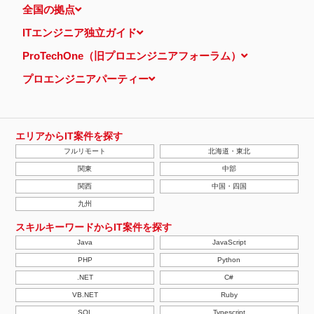
全国の拠点
ITエンジニア独立ガイド
ProTechOne（旧プロエンジニアフォーラム）
プロエンジニアパーティー
エリアからIT案件を探す
フルリモート
北海道・東北
関東
中部
関西
中国・四国
九州
スキルキーワードからIT案件を探す
Java
JavaScript
PHP
Python
.NET
C#
VB.NET
Ruby
SQL
Typescript