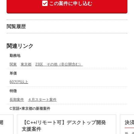
この案件に申し込む
閲覧履歴
関連リンク
勤務地
関東
東京都
23区 その他（非公開含む）
単価
60万円以上
特徴
長期案件
４月スタート案件
C言語×東京都の新着案件
開
【C++/リモート可】デスクトップ開発
決
支援案件
単 