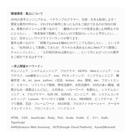
職場環境・風土について
20代の若手エンジニアから、ベテランプログラマー、主婦・主夫も歓迎します！
豊富な案件の中から、それぞれの条件に合ったものをご紹介できるのが当社の強
み。業務のボリュームが選べるので、「趣味のスポーツや音楽を楽しむ時間も十分
にとりたい。」「将来海外で勤務してみたいので英語のレッスンと平行したい。」
など、自分らしいワークライフバランスが保てます。
案件も様々なので、「前職ではJavaを極めたのでここでも活かしたい。」という方
も、「社内SEとして勤務してきたが、ITスキルを高めるためにWebアプリ開発に
チャレンジしたい。」「土日祝日休みは譲れない…」という方にもぴったりの案件
をご紹介できるはずです。
～求人関連キーワード～
ITエンジニア、システムエンジニア、プログラマ、SE/PG、Webエンジニア、ヘル
プデスク、cae解析エンジニア、emc、PCキッティング、インフラエンジニア、機
械学習・AI、iot、java、python、c言語、fortran、vba、開発、sler、フロントエン
ド、リモート、ソフトウェア開発、男性活躍中、女性活躍中、20代の多い職場、残
業少なめ・残業ほとんどなし、土日休み、ハローワーク、転勤なし、システムエン
ジニア、it、プログラマー、社内 SE、社内SE、エンジニア、SE、システムコンサ
ルティング、Laravel、サーバサイド経験・スキル、WEB制作、ビッグデータ、ア
プリ開発、言語・フレームワーク、SEO対策、プロダクトマネージャー、データサ
イエンティスト、フロントエンド、バックエンド
HTML、CSS、JavaScript、Ruby、Perl、Scala、Kotlin、C 、C++、Swift、
TypeScript
AWS(Amazon Web Services)、GCP(Google Cloud Platform)、Azure(Microsoft