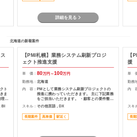
詳細を見る
北海道の新着案件
シス
【PM/札幌】業務システム刷新プロジ
【P
ェクト推進支援
援
80
100
単 価：
単 
万円～
万円
勤務地：
北海道
勤務
クト
内 容：
PMとして業務システム刷新プロジェクトの
内 
きま
推進に携わっていただきます。 主に下記業務
整理
をご担当いただきます。 ・顧客との要件整
・詳細
理・課題整理 ・プロジェクト計画の策定およ
 BI
スキル：
その他言語 , DX
スキ
よび進
び進捗管理 ・開発チームとの調整およびマネ
ドキュ
ジメント ・品質、課題、リスク管理 ・関係
長期案件
高単価
駅近く
長期
者向け資料作成および各種報告 ・要件定義か
らリリースまでの推進支援