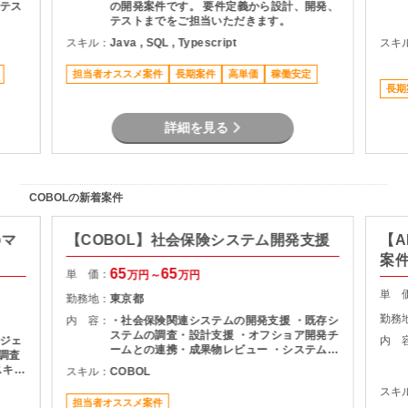
テス
の開発案件です。 要件定義から設計、開発、
テストまでをご担当いただきます。
スキル：
Java , SQL , Typescript
スキ
担当者オススメ案件
長期案件
高単価
稼働安定
長期
詳細を見る
COBOLの新着案件
のマ
【COBOL】社会保険システム開発支援
【A
案
65
65
単 価：
万円～
万円
単 
勤務地：
東京都
勤務
内 容：
・社会保険関連システムの開発支援 ・既存シ
ステムの調査・設計支援 ・オフショア開発チ
ジェ
内 
ームとの連携・成果物レビュー ・システム改
修に伴う要件確認および開発支援 ・各種テス
スキル
スキル：
COBOL
ト・検証対応 ・チーム内外とのコミュニケー
スキ
ションおよび調整業務
識は
担当者オススメ案件