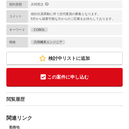
契約形態
共同受注
他社社員異動に伴う交代要員の募集となります。
コメント
8月から就業可能な方からのご応募をお待ちしております。
キーワード
COBOL
職種
汎用機系エンジニア
検討中リストに追加
この案件に申し込む
閲覧履歴
関連リンク
勤務地