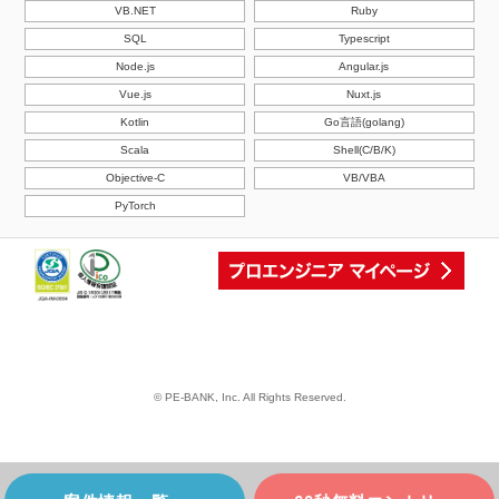
VB.NET
Ruby
SQL
Typescript
Node.js
Angular.js
Vue.js
Nuxt.js
Kotlin
Go言語(golang)
Scala
Shell(C/B/K)
Objective-C
VB/VBA
PyTorch
© PE-BANK, Inc. All Rights Reserved.