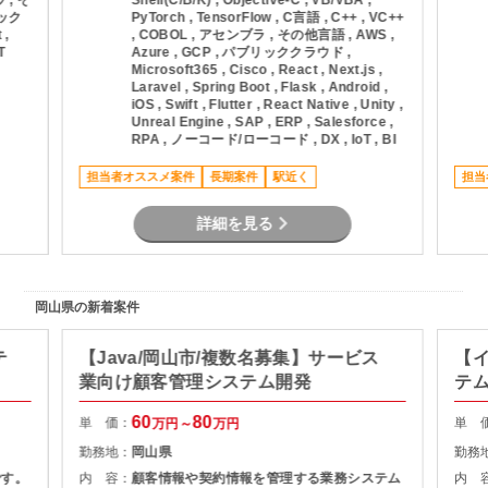
 , そ
Shell(C/B/K) , Objective-C , VB/VBA ,
リック
PyTorch , TensorFlow , C言語 , C++ , VC++
 ,
, COBOL , アセンブラ , その他言語 , AWS ,
T
Azure , GCP , パブリッククラウド ,
Microsoft365 , Cisco , React , Next.js ,
Laravel , Spring Boot , Flask , Android ,
iOS , Swift , Flutter , React Native , Unity ,
Unreal Engine , SAP , ERP , Salesforce ,
RPA , ノーコード/ローコード , DX , IoT , BI
担当者オススメ案件
長期案件
駅近く
担当
詳細を見る
岡山県の新着案件
テ
【Java/岡山市/複数名募集】サービス
【イ
業向け顧客管理システム開発
テ
60
80
単 価：
単 
万円～
万円
勤務地：
岡山県
勤務
です。
内 容：
顧客情報や契約情報を管理する業務システム
内 