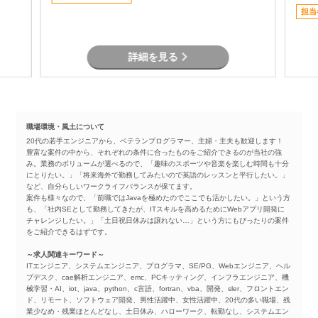
担当
詳細を見る
職場環境・風土について
20代の若手エンジニアから、ベテランプログラマー、主婦・主夫も歓迎します！
豊富な案件の中から、それぞれの条件に合ったものをご紹介できるのが当社の強
み。業務のボリュームが選べるので、「趣味のスポーツや音楽を楽しむ時間も十分
にとりたい。」「将来海外で勤務してみたいので英語のレッスンと平行したい。」
など、自分らしいワークライフバランスが保てます。
案件も様々なので、「前職ではJavaを極めたのでここでも活かしたい。」という方
も、「社内SEとして勤務してきたが、ITスキルを高めるためにWebアプリ開発に
チャレンジしたい。」「土日祝日休みは譲れない…」という方にもぴったりの案件
をご紹介できるはずです。
～求人関連キーワード～
ITエンジニア、システムエンジニア、プログラマ、SE/PG、Webエンジニア、ヘル
プデスク、cae解析エンジニア、emc、PCキッティング、インフラエンジニア、機
械学習・AI、iot、java、python、c言語、fortran、vba、開発、sler、フロントエン
ド、リモート、ソフトウェア開発、男性活躍中、女性活躍中、20代の多い職場、残
業少なめ・残業ほとんどなし、土日休み、ハローワーク、転勤なし、システムエン