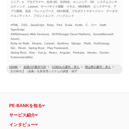
ジニア、it、プログラマー、社内 SE、社内SE、エンジニア、SE、システムコンサ
ルティング、Laravel、サーバサイド経験・スキル、WEB制作、ビッグデータ、ア
プリ開発、言語・フレームワーク、SEO対策、プロダクトマネージャー、データサ
イエンティスト、フロントエンド、バックエンド
HTML、CSS、JavaScript、Ruby、Perl、Scala、Kotlin、C 、C++、Swift、
TypeScript
AWS(Amazon Web Services)、GCP(Google Cloud Platform)、Azure(Microsoft
Azure)、
Ruby on Rails、Sinatra、Laravel、Symfony、Django、Flask、Go(Golang)、
Gin、Revel、Spring Boot、Play Framework
Spring Boot、Ktor、Vue.js、React、Angular、Firebase、Heroku、Docker、
Kubernetes(k8s)
HOME
全国のIT案件TOP
COBOLの案件・求人
岡山県の案件・求人
【COBOL】（急募）生産管理システムの調査・保守
PE-BANKを知る
サービス紹介
インタビュー