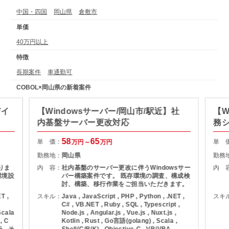
中国・四国
岡山県
倉敷市
単価
40万円以上
特徴
長期案件
車通勤可
COBOL×岡山県の新着案件
びイ
【Windowsサーバー/岡山市/駅近】社
【W
内基盤サーバー更改対応
務
58
65
単 価：
単 
万円～
万円
勤務地：
岡山県
勤務
りま
内 容：
社内基盤のサーバー更改に伴うWindowsサー
内 
環境設
バー構築案件です。 既存環境の調査、構成検
討、構築、移行作業をご担当いただきます。
T ,
スキル：
Java , JavaScript , PHP , Python , .NET ,
スキ
C# , VB.NET , Ruby , SQL , Typescript ,
Scala
Node.js , Angular.js , Vue.js , Nuxt.js ,
, C
Kotlin , Rust , Go言語(golang) , Scala ,