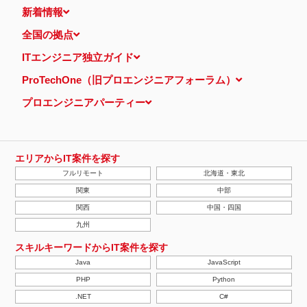
新着情報
全国の拠点
ITエンジニア独立ガイド
ProTechOne（旧プロエンジニアフォーラム）
プロエンジニアパーティー
エリアからIT案件を探す
フルリモート
北海道・東北
関東
中部
関西
中国・四国
九州
スキルキーワードからIT案件を探す
Java
JavaScript
PHP
Python
.NET
C#