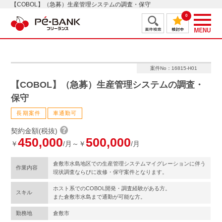
【COBOL】（急募）生産管理システムの調査・保守
0
案件No：16815-H01
【COBOL】（急募）生産管理システムの調査・
保守
長期案件
車通勤可
契約金額(税抜)
450,000
500,000
￥
/月～￥
/月
倉敷市水島地区での生産管理システムマイグレーションに伴う
作業内容
現状調査ならびに改修・保守案件となります。
ホスト系でのCOBOL開発・調査経験がある方。
スキル
また倉敷市水島まで通勤が可能な方。
勤務地
倉敷市