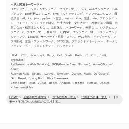
～求人関連キーワード～
ITエンジニア、システムエンジニア、プログラマ、SE/PG、Webエンジニア、ヘル
プデスク、cae解析エンジニア、emc、PCキッティング、インフラエンジニア、機
械学習・AI、iot、java、python、c言語、fortran、vba、開発、sler、フロントエン
ド、リモート、ソフトウェア開発、男性活躍中、女性活躍中、20代の多い職場、残
業少なめ・残業ほとんどなし、土日休み、ハローワーク、転勤なし、システムエン
ジニア、it、プログラマー、社内 SE、社内SE、エンジニア、SE、システムコンサ
ルティング、Laravel、サーバサイド経験・スキル、WEB制作、ビッグデータ、ア
プリ開発、言語・フレームワーク、SEO対策、プロダクトマネージャー、データサ
イエンティスト、フロントエンド、バックエンド
HTML、CSS、JavaScript、Ruby、Perl、Scala、Kotlin、C 、C++、Swift、
TypeScript
AWS(Amazon Web Services)、GCP(Google Cloud Platform)、Azure(Microsoft
Azure)、
Ruby on Rails、Sinatra、Laravel、Symfony、Django、Flask、Go(Golang)、
Gin、Revel、Spring Boot、Play Framework
Spring Boot、Ktor、Vue.js、React、Angular、Firebase、Heroku、Docker、
Kubernetes(k8s)
HOME
全国のIT案件TOP
.NETの案件・求人
北海道の案件・求人
【リ
モート/SQL/Oracle/納品のみ現地】某...