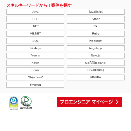
スキルキーワードからIT案件を探す
Java
JavaScript
PHP
Python
.NET
C#
VB.NET
Ruby
SQL
Typescript
Node.js
Angular.js
Vue.js
Nuxt.js
Kotlin
Go言語(golang)
Scala
Shell(C/B/K)
Objective-C
VB/VBA
PyTorch