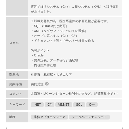
直近では旧システム（C++）→新システム（XML）へ移行案件
がありました。
※即戦力募集の為、医療系案件の参画経験が必要です。
・SQL（Oracleだと尚可）
・XML（タグやフィルについての理解）
・オープン系スキル（C++・C#）
・ドキュメントを読んでテスト仕様書を作る
スキル
尚可ポイント
・Oracle
・要件定義、データ移行計画経験
・内視鏡案件経験
勤務地
札幌市 札幌駅・大通エリア
契約形態
共同受注
コメント
北海道へUターンやIターン検討中の方など、絶賛募集中です！
キーワード
.NET
C#
VB.NET
SQL
C++
職種
業務アプリエンジニア
データベースエンジニア