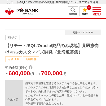
【リモート/SQL/Oracle/納品のみ現地】某医療向けPKGカスタマイズ開発
（北海道募集）
0
案件No：13175-24
募集終了
【リモート/SQL/Oracle/納品のみ現地】某医療向
けPKGカスタマイズ開発（北海道募集）
元請け直
長期案件
契約金額(税抜)
600,000
700,000
￥
/月～￥
/月
病院内で事務側と連携するシステムを作るお仕事となります。
そのシステムの中には患者さんを診断したあとに作成されるレ
ポートや、内視鏡で撮った写真が保存されています。
その他データベースに保存したり、他社システムとの連携する
作業内容
作業も行っていただきます。
※納品時は現地作業となります。