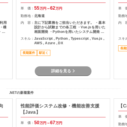
55
62
単 価：
単 
万円～
万円
勤務地：
北海道
勤務
を利用
内 容：
主に下記業務をご担当いただきます。 ・基本
内 
計・構
設計から試験までの各工程 ・Vue.jsを用いた
・自
画面開発 ・Pythonを用いたシステム開発 ・
および
既存機能の改善および機能追加対応 ・チーム
スキル：
JavaScript , Python , Typescript , Vue.js ,
スキ
メンバーと連携した開発推進 ・各種テストお
AWS , Azure , DX
よび品質確認対応
長期
長期案件
駅近く
詳細を見る
.NETの新着案件
向
性能評価システム改修・機能改善支援
【C
【Java】
単 
50
67
単 価：
万円～
万円
勤務