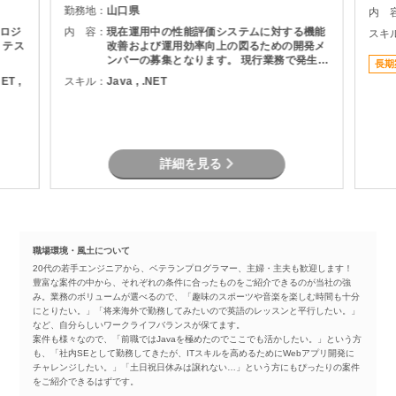
勤務地：
山口県
内 
ロジ
内 容：
現在運用中の性能評価システムに対する機能
スキ
、テス
改善および運用効率向上の図るための開発メ
ンバーの募集となります。 現行業務で発生し
長期
ている課題を整理し、機能追加を実現しま
NET ,
スキル：
Java , .NET
す。
詳細を見る
職場環境・風土について
20代の若手エンジニアから、ベテランプログラマー、主婦・主夫も歓迎します！
豊富な案件の中から、それぞれの条件に合ったものをご紹介できるのが当社の強
み。業務のボリュームが選べるので、「趣味のスポーツや音楽を楽しむ時間も十分
にとりたい。」「将来海外で勤務してみたいので英語のレッスンと平行したい。」
など、自分らしいワークライフバランスが保てます。
案件も様々なので、「前職ではJavaを極めたのでここでも活かしたい。」という方
も、「社内SEとして勤務してきたが、ITスキルを高めるためにWebアプリ開発に
チャレンジしたい。」「土日祝日休みは譲れない…」という方にもぴったりの案件
をご紹介できるはずです。