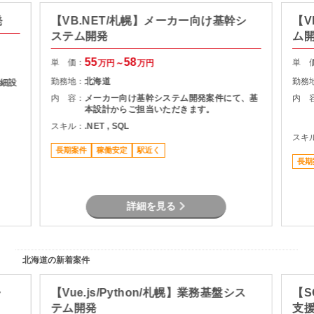
発
【VB.NET/札幌】メーカー向け基幹シ
【V
ステム開発
ム
55
58
単 価：
単 
万円～
万円
勤務地：
北海道
勤務
細設
内 容：
メーカー向け基幹システム開発案件にて、基
内 
本設計からご担当いただきます。
スキル：
.NET , SQL
スキ
長期案件
稼働安定
駅近く
長期
詳細を見る
北海道の新着案件
・
【Vue.js/Python/札幌】業務基盤シス
【S
テム開発
支