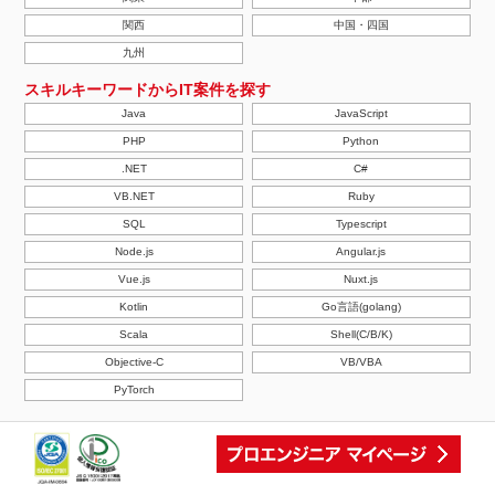
関西
中国・四国
九州
スキルキーワードからIT案件を探す
Java
JavaScript
PHP
Python
.NET
C#
VB.NET
Ruby
SQL
Typescript
Node.js
Angular.js
Vue.js
Nuxt.js
Kotlin
Go言語(golang)
Scala
Shell(C/B/K)
Objective-C
VB/VBA
PyTorch