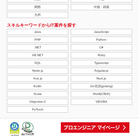
関西
中国・四国
九州
スキルキーワードからIT案件を探す
Java
JavaScript
PHP
Python
.NET
C#
VB.NET
Ruby
SQL
Typescript
Node.js
Angular.js
Vue.js
Nuxt.js
Kotlin
Go言語(golang)
Scala
Shell(C/B/K)
Objective-C
VB/VBA
PyTorch