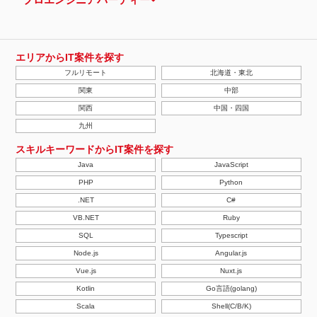
エリアからIT案件を探す
フルリモート
北海道・東北
関東
中部
関西
中国・四国
九州
スキルキーワードからIT案件を探す
Java
JavaScript
PHP
Python
.NET
C#
VB.NET
Ruby
SQL
Typescript
Node.js
Angular.js
Vue.js
Nuxt.js
Kotlin
Go言語(golang)
Scala
Shell(C/B/K)