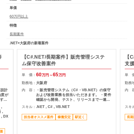
単価
60万円以上
特徴
長期案件
.NET×大阪府の新着案件
師
【C#.NET/長期案件】販売管理システ
【C
ム保守改善案件
支
60
65
単 価：
単 
万円～
万円
勤務地：
大阪府
勤務
に設計
内 容：
・販売管理システム（C#・VB.NET）の保守
内 
由度が
および改善業務を担当いただきます。 ・要件
すい
確認から開発、テスト、リリースまで一連の
工程に携わり、既存システムの改修や機能追
 ,
スキル：
.NET , C# , VB.NET
スキ
の理解
加対応を行います。 ・幅広いフェーズに関わ
 ,
るため、主体的に動きながらシステム全体を
 , DX
担当者オススメ案件
稼働安定
駅近く
長期
増加
理解し、安定運用に貢献していただきます。
安定
もちろ
価
れる