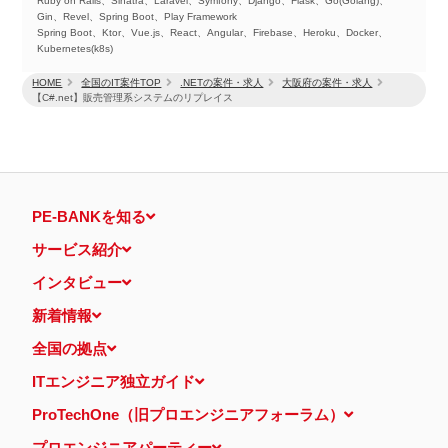
Ruby on Rails、Sinatra、Laravel、Symfony、Django、Flask、Go(Golang)、
Gin、Revel、Spring Boot、Play Framework
Spring Boot、Ktor、Vue.js、React、Angular、Firebase、Heroku、Docker、
Kubernetes(k8s)
HOME
全国のIT案件TOP
.NETの案件・求人
大阪府の案件・求人
【C#.net】販売管理系システムのリプレイス
PE-BANKを知る
サービス紹介
インタビュー
新着情報
全国の拠点
ITエンジニア独立ガイド
ProTechOne（旧プロエンジニアフォーラム）
プロエンジニアパーティー