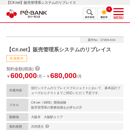
【C#.net】販売管理系システムのリプレイス
0
案件No：37906-K04
【C#.net】販売管理系システムのリプレイス
長期案件
契約金額(税抜)
600,000
680,000
￥
/月～￥
/月
現行システムのリプレイスプロジェクトにおいて、基本設計フ
作業内容
ェーズからテストまでご対応いただく予定です。
C#.net（WEB）開発経験
スキル
販売管理系の業務知識をお持ちの方
勤務地
大阪市 大阪駅エリア
契約形態
共同受注