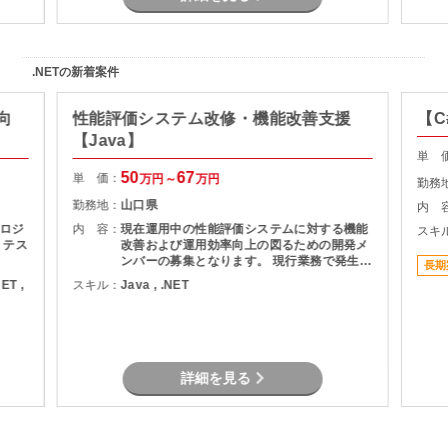
.NETの新着案件
向
性能評価システム改修・機能改善支援
【C
【Java】
単 
50
67
単 価：
万円～
万円
勤務
勤務地：
山口県
内 
ロジ
内 容：
現在運用中の性能評価システムに対する機能
スキ
、テス
改善および運用効率向上の図るための開発メ
ンバーの募集となります。 現行業務で発生し
長期
ている課題を整理し、機能追加を実現しま
NET ,
スキル：
Java , .NET
す。
詳細を見る