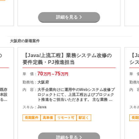
主な業
疑応
詳細を見る
ュー
バック
ャー
講師未
大阪府の新着案件
の講
の
【Java/上流工程】業務システム改修の
【J
要件定義・PJ推進担当
シ
70
75
単 価：
単 
万円～
万円
勤務地：
大阪府
勤務
既存
内 容：
大手企業向けに運用中のWebシステム改修プ
内 
本設
ロジェクトにて、上流工程およびプロジェク
る予
ト推進をご担当いただきます。 主な業務 ・
利用部門との要件整理・ヒアリング ・現行シ
スキル：
Java
スキ
ステムの仕様調査・影響分析 ・基本設計書の
作成 ・開発工数の算出および提案資料作成
長期案件
高単価
リモート可
駅近く
長期
・スケジュール管理・課題管理 ・関係者との
折衝・調整業務 プロジェクト推進支援
詳細を見る