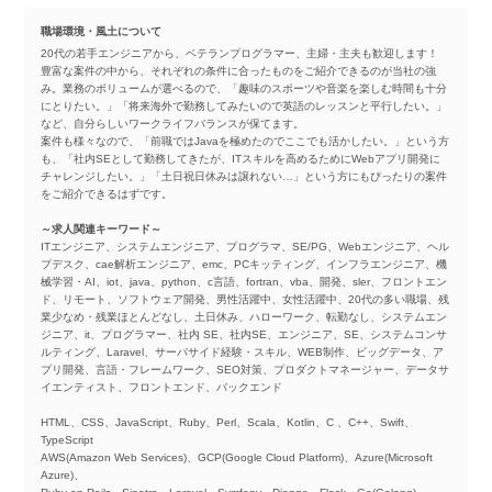
職場環境・風土について
20代の若手エンジニアから、ベテランプログラマー、主婦・主夫も歓迎します！
豊富な案件の中から、それぞれの条件に合ったものをご紹介できるのが当社の強
み。業務のボリュームが選べるので、「趣味のスポーツや音楽を楽しむ時間も十分
にとりたい。」「将来海外で勤務してみたいので英語のレッスンと平行したい。」
など、自分らしいワークライフバランスが保てます。
案件も様々なので、「前職ではJavaを極めたのでここでも活かしたい。」という方
も、「社内SEとして勤務してきたが、ITスキルを高めるためにWebアプリ開発に
チャレンジしたい。」「土日祝日休みは譲れない…」という方にもぴったりの案件
をご紹介できるはずです。
～求人関連キーワード～
ITエンジニア、システムエンジニア、プログラマ、SE/PG、Webエンジニア、ヘル
プデスク、cae解析エンジニア、emc、PCキッティング、インフラエンジニア、機
械学習・AI、iot、java、python、c言語、fortran、vba、開発、sler、フロントエン
ド、リモート、ソフトウェア開発、男性活躍中、女性活躍中、20代の多い職場、残
業少なめ・残業ほとんどなし、土日休み、ハローワーク、転勤なし、システムエン
ジニア、it、プログラマー、社内 SE、社内SE、エンジニア、SE、システムコンサ
ルティング、Laravel、サーバサイド経験・スキル、WEB制作、ビッグデータ、ア
プリ開発、言語・フレームワーク、SEO対策、プロダクトマネージャー、データサ
イエンティスト、フロントエンド、バックエンド
HTML、CSS、JavaScript、Ruby、Perl、Scala、Kotlin、C 、C++、Swift、
TypeScript
AWS(Amazon Web Services)、GCP(Google Cloud Platform)、Azure(Microsoft
Azure)、