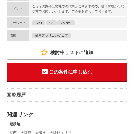
こちらの案件は出社での作業となりますので、現場常駐が可能
コメント
な方でお願いいたします。ご応募お待ちしております。
キーワード
.NET
C#
VB.NET
職種
業務アプリエンジニア
検討中リストに追加
この案件に申し込む
閲覧履歴
関連リンク
勤務地
関西
大阪府
大阪市 大阪駅エリア