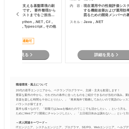
業務システムを支える基盤環境の刷
内 容：
現在運用中の性能評価シス
新プロジェクトです。 要件整理から
する機能改善および運用効
設計、構築、テストまでをご担当い
図るための開発メンバーの
ただきます。
ります。 現行業務で発生している課
ava , PHP , Python , .NET , C# ,
スキル：
Java , .NET
題を整理し、機能追加を実
B.NET , SQL , Typescript , その他
す。
言語
稼働安定
車通勤可
詳細を見る
詳細を見る
職場環境・風土について
20代の若手エンジニアから、ベテランプログラマー、主婦・主夫も歓迎します！
豊富な案件の中から、それぞれの条件に合ったものをご紹介できるのが当社の強み。業
音楽を楽しむ時間も十分にとりたい。」「将来海外で勤務してみたいので英語のレッス
バランスが保てます。
案件も様々なので、「前職ではJavaを極めたのでここでも活かしたい。」という方も、
ためにWebアプリ開発にチャレンジしたい。」「土日祝日休みは譲れない…」という
～求人関連キーワード～
ITエンジニア、システムエンジニア、プログラマ、SE/PG、Webエンジニア、ヘルプデ