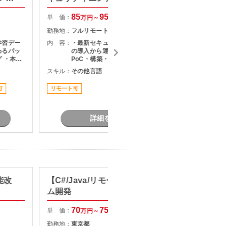
85
95
単 価：
単 価：
万円～
万円
勤務地：
フルリモート
勤務地：
学習デー
内 容：
・最新セキュリティソリューション
内 容：
わるパッ
の導入から運用までの幅広い業務 ・
 ・本番
PoC・構築・展開のリード ・既存シ
え変更、
ステムの改善施策の企画・推進 ・メ
スキル：
その他言語
スキル：
M
知見・技
ンバー管理
可
リモート可
担当者オ
詳細を見る
能改
【C#/Java/リモート可】システ
【C#/
ム開発
応支援
70
75
単 価：
単 価：
万円～
万円
勤務地：
東京都
勤務地：