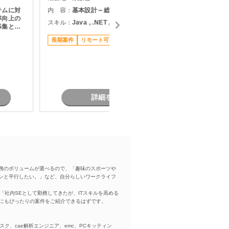
テムに対
内 容：
基本設計～総合テスト
内 容：
・
率向上の
P
スキル：
Java , .NET , C#
募集とな
スキル：
.
長期案件
リモート可
現しま
担当者オ
稼働安定
詳細を見る
務のボリュームが選べるので、「趣味のスポーツや
ンと平行したい。」など、自分らしいワークライフ
「社内SEとして勤務してきたが、ITスキルを高める
方にもぴったりの案件をご紹介できるはずです。
スク、cae解析エンジニア、emc、PCキッティン