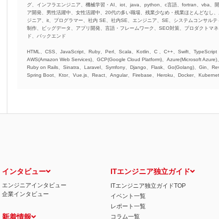
グ、インフラエンジニア、機械学習・AI、iot、java、python、c言語、fortran、v
ア開発、男性活躍中、女性活躍中、20代の多い職場、残業少なめ・残業ほとんどなし
ジニア、it、プログラマー、社内 SE、社内SE、エンジニア、SE、システムコンサルティ
制作、ビッグデータ、アプリ開発、言語・フレームワーク、SEO対策、プロダクトマ
ド、バックエンド
HTML、CSS、JavaScript、Ruby、Perl、Scala、Kotlin、C 、C++、Swift、TypeScript
AWS(Amazon Web Services)、GCP(Google Cloud Platform)、Azure(Microsoft Azure
Ruby on Rails、Sinatra、Laravel、Symfony、Django、Flask、Go(Golang)、Gin、Rev
Spring Boot、Ktor、Vue.js、React、Angular、Firebase、Heroku、Docker、Kubernet
インタビュー
ITエンジニア独立ガイド
エンジニアインタビュー
ITエンジニア独立ガイドTOP
企業インタビュー
イベント一覧
レポート一覧
新着情報
コラム一覧