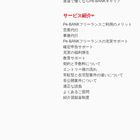
派遣で働くならPe-BANKキャリア
サービス紹介
Pe-BANKフリーランスご利用のメリット
営業代行
事務代行
Pe-BANKフリーランスの充実サポート
確定申告サポート
充実の福利厚生
教育サポート
契約と手数料について
エントリー後の流れ
常駐型と在宅型案件の違いについて
非公開案件について
適正な請負
よくあるご質問
紹介奨励金制度