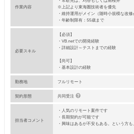
・常駐先は、刈谷もしくは南桜井
作業内容
※上記より東海圏技術者を優先
・維持運用がメイン（随時小規模な改修
・年齢制限有：55歳まで
【必須】
・VB.netでの開発経験
・詳細設計～テストまでの経験
必要スキル
【尚可】
・基本設計の経験
勤務地
フルリモート
契約形態
共同受注
・人気のリモート案件です
・長期契約が可能です
担当者コメント
・興味はあるが不安もある。という方も