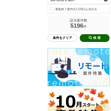
募集終了案件(CLOSE)も含める
該当案件数
5196
件
条件をクリア
検 索