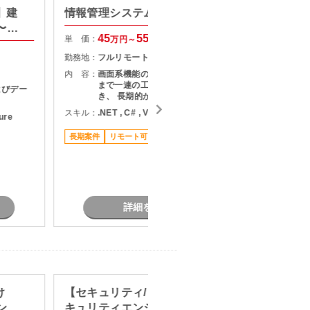
ト】建
情報管理システム開発
情報管
〜テ
45
55
単 価：
単 価：
万円～
万円
勤務地：
フルリモート
勤務地：
内 容：
画面系機能の設計から実装・テスト
内 容：
まで一連の工程に携わることがで
よびデー
き、 長期的かつ安定した体制のもと
で開発を進めるポジションとなりま
スキル：
.NET , C# , VB.NET
スキル：
.
zure
す。 フルリモートでの作業が基本と
なるため、落ち着いた環境で集中し
長期案件
リモート可
長期案件
て開発を進めたい方に最適です。 応
募時点での深い専門スキルは必須で
はありませんが、C#.NETでの開発
経験がある方は よりスムーズにキャ
ッチアップできます。
詳細を見る
け
【セキュリティ/リモート可】セ
標準化
ンス
キュリティエンジニア募集
計支援