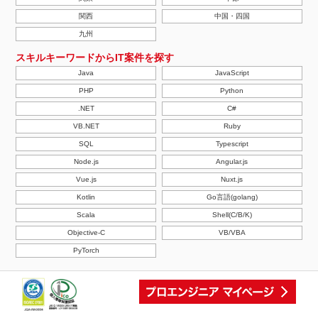
関西
中国・四国
九州
スキルキーワードからIT案件を探す
Java
JavaScript
PHP
Python
.NET
C#
VB.NET
Ruby
SQL
Typescript
Node.js
Angular.js
Vue.js
Nuxt.js
Kotlin
Go言語(golang)
Scala
Shell(C/B/K)
Objective-C
VB/VBA
PyTorch