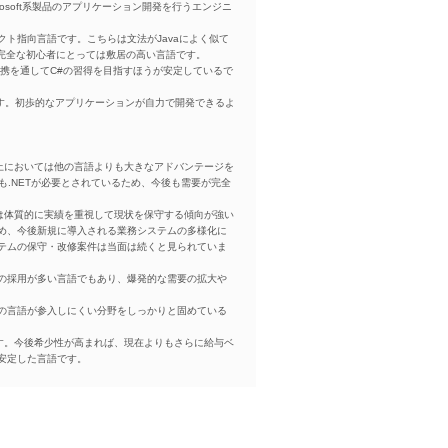
osoft系製品のアプリケーション開発を行うエンジニ
ブジェクト指向言語です。こちらは文法がJavaによく似て
、完全な初心者にとっては敷居の高い言語です。
互連携を通してC#の習得を目指すほうが安定しているで
います。初歩的なアプリケーションが自力で開発できるよ
ws上においては他の言語よりも大きなアドバンテージを
も.NETが必要とされているため、今後も需要が完全
発は体質的に実績を重視して現状を保守する傾向が強い
め、今後新規に導入される業務システムの多様化に
テムの保守・改修案件は当面は続くと見られていま
の採用が多い言語でもあり、爆発的な需要の拡大や
の言語が参入しにくい分野をしっかりと固めている
ます。今後希少性が高まれば、現在よりもさらに給与ベ
安定した言語です。