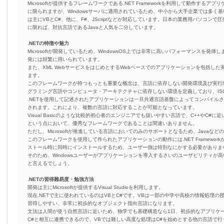
Microsoftが提供するフレームワークである.NET Frameworkを利用して動作するア
に限られますが、Windowsサーバに適用されているため、中小から大手企業では多く
は主にVBとC#、他に、F#、JScriptなどが対応しています。日本の業務用パソコンで
に限れば、対抗言語であるJavaと人気を二分しています。
.NETの特徴や魅力
Microsoftが開発しているため、WindowsOS上では非常に高いパフォーマンスを発揮
発には頻繁に用いられています。
また、XML WebサービスをはじめとするWebベースでのアプリケーションを包括した実
ます。
このフレームワークが持つもっとも重要な概念は、言語に依存しない開発環境及び実行
グラミング言語やコンピュータ・アーキテクチャに依存しない環境を定義しており、ISO/I
.NETを使用して記述されたアプリケーションは一旦共通言語基盤によってコンパイル
されます。これにより、複数の言語に対応することが可能となっています。
Visual Basicのような比較的初心者のエンジニアでも扱いやすい言語で、C++やC
という点において、優秀なフレームワークであることは間違いありません。
ただし、Microsoftが推進している言語においてのみのサポートとなるため、Javaな
このフレームワークを使用して作られたアプリケーションの動作には.NET Framework
ストール時に同時にインストールするため、ユーザー側は特別なにかする必要がありま
そのため、Windowsユーザーがアプリケーションを導入するさいのユーザビリティが
と言えるでしょう。
.NETの習得難易度・勉強方法
開発は主にMicrosoftが提供するVisual Studioを利用します。
現在.NETで主に使われているのはVBとC#です。VBは一部の中学や高校の情報処理
習得しやすい、非常に初歩的なオブジェクト指向言語になります。
文法は人間が使う自然言語に近いため、独学でも基礎構造なら1日、初歩的なアプリケー
C#と相互に連携できるので、VBでは難しい高度な処理はC#を始めとする他の言語で