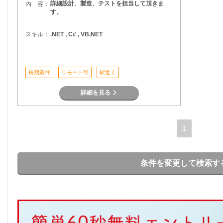
詳細設計、製造、テストを担当して頂きま
内 容：
す。
スキル：
.NET , C# , VB.NET
長期案件
リモート可
駅近く
詳細を見る
1
条件を変更して検索す