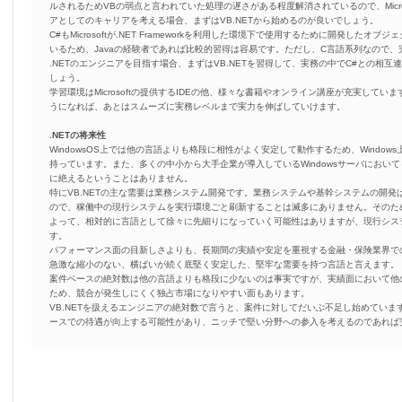
ルされるためVBの弱点と言われていた処理の遅さがある程度解消されているので、Micr
アとしてのキャリアを考える場合、まずはVB.NETから始めるのが良いでしょう。
C#もMicrosoftが.NET Frameworkを利用した環境下で使用するために開発したオ
いるため、Javaの経験者であれば比較的習得は容易です。ただし、C言語系列なので
.NETのエンジニアを目指す場合、まずはVB.NETを習得して、実務の中でC#との相
しょう。
学習環境はMicrosoftの提供するIDEの他、様々な書籍やオンライン講座が充実して
うになれば、あとはスムーズに実務レベルまで実力を伸ばしていけます。
.NETの将来性
WindowsOS上では他の言語よりも格段に相性がよく安定して動作するため、Windo
持っています。また、多くの中小から大手企業が導入しているWindowsサーバにおいて
に絶えるということはありません。
特にVB.NETの主な需要は業務システム開発です。業務システムや基幹システムの開
ので、稼働中の現行システムを実行環境ごと刷新することは滅多にありません。そのた
よって、相対的に言語として徐々に先細りになっていく可能性はありますが、現行シス
す。
パフォーマンス面の目新しさよりも、長期間の実績や安定を重視する金融・保険業界で
急激な縮小のない、横ばいが続く底堅く安定した、堅牢な需要を持つ言語と言えます。
案件ベースの絶対数は他の言語よりも格段に少ないのは事実ですが、実績面において他
ため、競合が発生しにくく独占市場になりやすい面もあります。
VB.NETを扱えるエンジニアの絶対数で言うと、案件に対してだいぶ不足し始めてい
ースでの待遇が向上する可能性があり、ニッチで堅い分野への参入を考えるのであれば