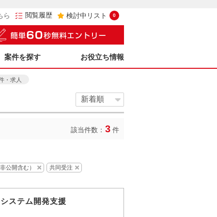
閲覧履歴
ちら
検討中リスト
0
案件を探す
お役立ち情報
案件・求人
3
該当件数：
件
非公開含む）
共同受注
】システム開発支援