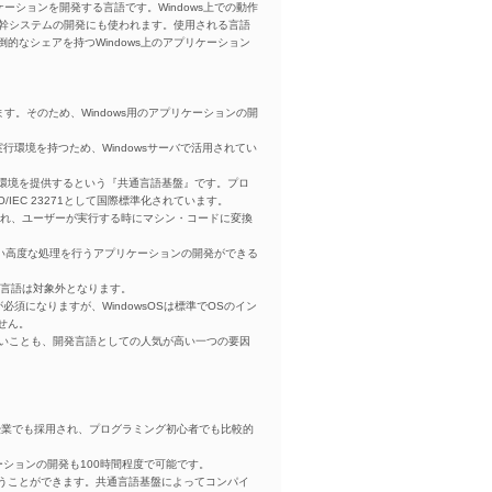
プリケーションを開発する言語です。Windows上での動作
基幹システムの開発にも使われます。使用される言語
圧倒的なシェアを持つWindows上のアプリケーション
します。そのため、Windows用のアプリケーションの開
行環境を持つため、Windowsサーバで活用されてい
環境を提供するという『共通言語基盤』です。プロ
EC 23271として国際標準化されています。
され、ユーザーが実行する時にマシン・コードに変換
#に近い高度な処理を行うアプリケーションの開発ができる
どの言語は対象外となります。
が必須になりますが、WindowsOSは標準でOSのイン
せん。
高いことも、開発言語としての人気が高い一つの要因
の授業でも採用され、プログラミング初心者でも比較的
ションの開発も100時間程度で可能です。
行うことができます。共通言語基盤によってコンパイ