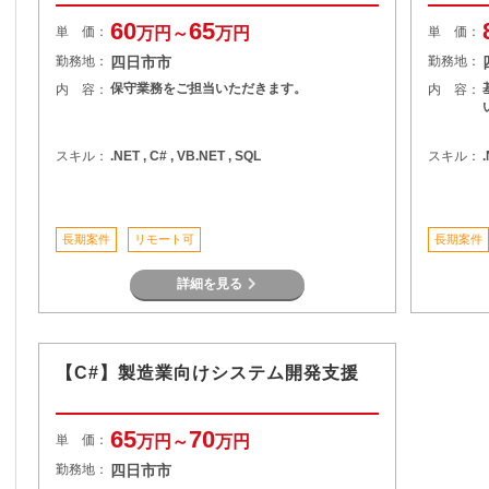
60
65
単 価：
万円～
万円
単 価：
勤務地：
四日市市
勤務地：
保守業務をご担当いただきます。
内 容：
内 容：
スキル：
.NET , C# , VB.NET , SQL
スキル：
長期案件
リモート可
長期案件
詳細を見る
【C#】製造業向けシステム開発支援
65
70
単 価：
万円～
万円
勤務地：
四日市市