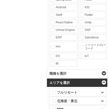
Android
iOS
Swift
Flutter
React Native
Unity
Unreal Engine
SAP
ERP
Salesforce
ノーコード/ロー
RPA
コード
DX
IoT
BI
職種を選択
エリアを選択
フルリモート
北海道・東北