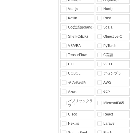
Vue.js
Nuxt.js
Kotlin
Rust
Go言語(golang)
Scala
Shell(C/B/K)
Objective-C
VB/VBA
PyTorch
TensorFlow
C言語
C++
VC++
COBOL
アセンブラ
その他言語
AWS
Azure
GCP
パブリッククラ
Microsoft365
ウド
Cisco
React
Next.js
Laravel
Spring Boot
Flask