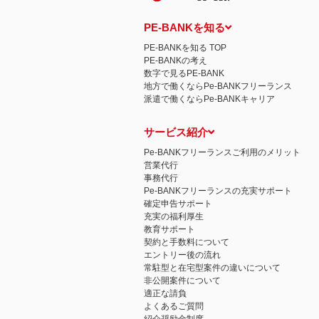
PE-BANKを知る
PE-BANKを知る TOP
PE-BANKの考え
数字で見るPE-BANK
地方で働くならPe-BANKフリーランス
派遣で働くならPe-BANKキャリア
サービス紹介
Pe-BANKフリーランスご利用のメリット
営業代行
事務代行
Pe-BANKフリーランスの充実サポート
確定申告サポート
充実の福利厚生
教育サポート
契約と手数料について
エントリー後の流れ
常駐型と在宅型案件の違いについて
非公開案件について
適正な請負
よくあるご質問