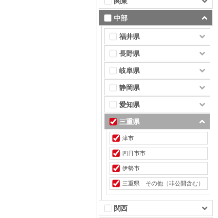
関東
中部
福井県
長野県
岐阜県
静岡県
愛知県
三重県
津市
四日市市
伊勢市
三重県 その他（非公開含む）
関西