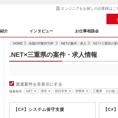
エンジニアをお探しの企業様はこ
ス紹介
インタビュー
お仕事相談会
HOME
全国のIT案件TOP
.NETの案件・求人
.NET×三重県の
.NET×三重県の案件・求人情報
派遣案件を非表示にする
.NET
津市
四日市市
伊勢市
三重県 その他（
検索条件:
【C#】システム保守支援
【C#