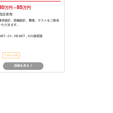
80
85
万円～
万円
四日市市
基本設計、詳細設計、製造、テストをご担当
いただきます。
.NET , C# , VB.NET , その他言語
リモート可
詳細を見る