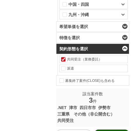
中国・四国
九州・沖縄
希望単価を選択
特徴を選択
契約形態を選択
共同受注（業務委託）
派遣
募集終了案件(CLOSE)も含める
該当案件数
3
件
.NET
津市
四日市市
伊勢市
三重県 その他（非公開含む）
共同受注