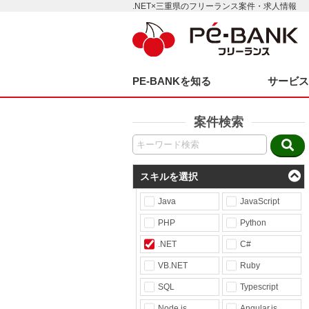
.NET×三重県のフリーランス案件・求人情報
PE-BANKを知る
サービ
案件検索
スキルを選択
Java
JavaScript
PHP
Python
.NET
C#
VB.NET
Ruby
SQL
Typescript
Node.js
Angular.js