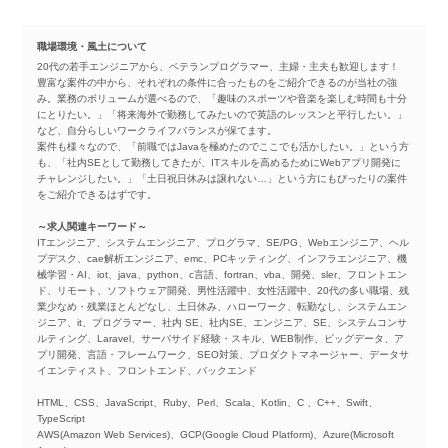
職場環境・風土について
20代の若手エンジニアから、ベテランプログラマー、主婦・主夫も歓迎します！
豊富な案件の中から、それぞれの条件に合ったものをご紹介できるのが当社の強
み。業務のボリュームが選べるので、「趣味のスポーツや音楽を楽しむ時間も十分
にとりたい。」「将来海外で勤務してみたいので英語のレッスンと平行したい。」
など、自分らしいワークライフバランスが保てます。
案件も様々なので、「前職ではJavaを極めたのでここでも活かしたい。」という方
も、「社内SEとして勤務してきたが、ITスキルを高めるためにWebアプリ開発に
チャレンジしたい。」「土日祝日休みは譲れない…」という方にもぴったりの案件
をご紹介できるはずです。
～求人関連キーワード～
ITエンジニア、システムエンジニア、プログラマ、SE/PG、Webエンジニア、ヘル
プデスク、cae解析エンジニア、emc、PCキッティング、インフラエンジニア、機
械学習・AI、iot、java、python、c言語、fortran、vba、開発、sler、フロントエン
ド、リモート、ソフトウェア開発、男性活躍中、女性活躍中、20代の多い職場、残
業少なめ・残業ほとんどなし、土日休み、ハローワーク、転勤なし、システムエン
ジニア、it、プログラマー、社内 SE、社内SE、エンジニア、SE、システムコンサ
ルティング、Laravel、サーバサイド経験・スキル、WEB制作、ビッグデータ、ア
プリ開発、言語・フレームワーク、SEO対策、プロダクトマネージャー、データサ
イエンティスト、フロントエンド、バックエンド
HTML、CSS、JavaScript、Ruby、Perl、Scala、Kotlin、C 、C++、Swift、
TypeScript
AWS(Amazon Web Services)、GCP(Google Cloud Platform)、Azure(Microsoft