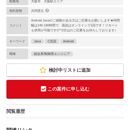
勤務地
大阪市 大阪駅エリア
契約形態
共同受注
Android Javaのご経験がある方はご応募をお願いします★時間
コメント
幅は140-180時間で、面談はオンラインで1回です！リモート
も併用が可能です!(^^)!沢山のご応募をお待ちしております♪
キーワード
Java
C言語
Android
職種
組込系/制御系エンジニア
検討中リストに追加
この案件に申し込む
閲覧履歴