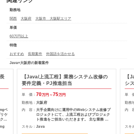
関連リンク
勤務地
関西
大阪府
大阪市 大阪駅エリア
単価
60万円以上
特徴
おすすめ
長期案件
外国語を活かせる
Java×大阪府の新着案件
・長
【Java/上流工程】業務システム改修の
【J
要件定義・PJ推進担当
シ
70
75
単 価：
単 
万円～
万円
勤務地：
大阪府
勤務
ngベ
内 容：
大手企業向けに運用中のWebシステム改修プ
内 
プリケ
ロジェクトにて、上流工程およびプロジェク
クエ
ト推進をご担当いただきます。 主な業務 ・
トエン
利用部門との要件整理・ヒアリング ・現行シ
ing
スキル：
Java
スキ
ってお
ステムの仕様調査・影響分析 ・基本設計書の
す。
作成 ・開発工数の算出および提案資料作成