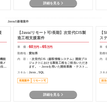
詳細を見る
Javaの新着案件
援
【Java/リモート可/長期】次世代CIS製
【S
造工程支援案件
ス
60
65
単 価：
単 
万円～
万円
勤務地：
愛知県
勤務
機能
内 容：
・次世代CIS（顧客情報システム）開発プロ
内 
発メ
ジェクトにおける製造工程をご担当いただき
ます。 ・Javaを用いた開発業務 ・テスト実
ま
施（Junit） ・Oracle環境での開発 ・結合工
スキル：
Java , SQL
スキ
程を中心とした開発支援
長期案件
リモート可
担当
詳細を見る