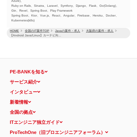
Azure)、
Ruby on Rails、Sinatra、Laravel、Symfony、Django、Flask、Go(Golang)、
Gin、Revel、Spring Boot、Play Framework
Spring Boot、Ktor、Vue.js、React、Angular、Firebase、Heroku、Docker、
Kubernetes(k8s)
HOME
全国のIT案件TOP
Javaの案件・求人
大阪府の案件・求人
【Android Java/Linux】カーナビ向...
PE-BANKを知る
サービス紹介
インタビュー
新着情報
全国の拠点
ITエンジニア独立ガイド
ProTechOne（旧プロエンジニアフォーラム）