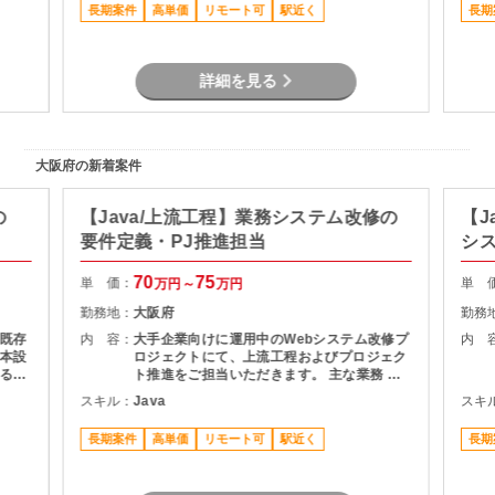
長期案件
高単価
リモート可
駅近く
長期
定し
・スケジュール管理・課題管理 ・関係者との
件で
折衝・調整業務 プロジェクト推進支援
詳細を見る
大阪府の新着案件
の
【Java/上流工程】業務システム改修の
【J
要件定義・PJ推進担当
シ
70
75
単 価：
単 
万円～
万円
勤務地：
大阪府
勤務
既存
内 容：
大手企業向けに運用中のWebシステム改修プ
内 
本設
ロジェクトにて、上流工程およびプロジェク
る予
ト推進をご担当いただきます。 主な業務 ・
利用部門との要件整理・ヒアリング ・現行シ
スキル：
Java
スキ
ステムの仕様調査・影響分析 ・基本設計書の
作成 ・開発工数の算出および提案資料作成
長期案件
高単価
リモート可
駅近く
長期
・スケジュール管理・課題管理 ・関係者との
折衝・調整業務 プロジェクト推進支援