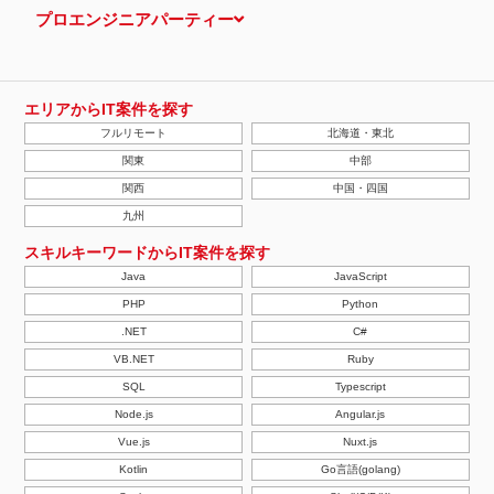
プロエンジニアパーティー
エリアからIT案件を探す
フルリモート
北海道・東北
関東
中部
関西
中国・四国
九州
スキルキーワードからIT案件を探す
Java
JavaScript
PHP
Python
.NET
C#
VB.NET
Ruby
SQL
Typescript
Node.js
Angular.js
Vue.js
Nuxt.js
Kotlin
Go言語(golang)