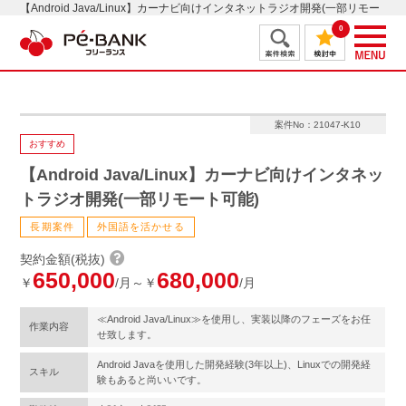
【Android Java/Linux】カーナビ向けインタネットラジオ開発(一部リモー
ト可能)
0
案件No：21047-K10
おすすめ
【Android Java/Linux】カーナビ向けインタネッ
トラジオ開発(一部リモート可能)
長期案件
外国語を活かせる
契約金額(税抜)
650,000
680,000
￥
/月～￥
/月
≪Android Java/Linux≫を使用し、実装以降のフェーズをお任
作業内容
せ致します。
Android Javaを使用した開発経験(3年以上)、Linuxでの開発経
スキル
験もあると尚いいです。