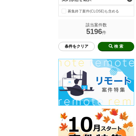
募集終了案件(CLOSE)も含める
該当案件数
5196
件
条件をクリア
検 索