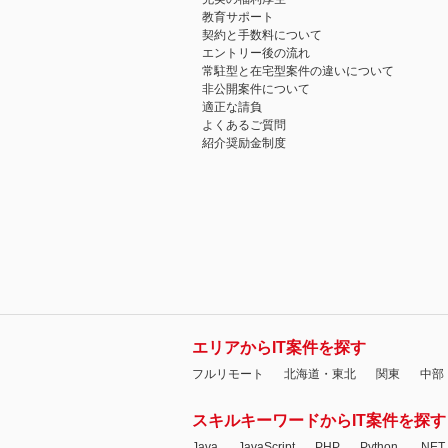
教育サポート
契約と手数料について
エントリー後の流れ
常駐型と在宅型案件の違いについて
非公開案件について
適正な請負
よくあるご質問
紹介奨励金制度
エリアからIT案件を探す
フルリモート
北海道・東北
関東
中部
スキルキーワードからIT案件を探す
Java
JavaScript
PHP
Python
.NET