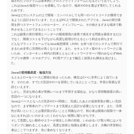
成されたプログラムは基本的にクロスプラットフォームになるという点でしょう。
これはJavaが仮想マシンを搭載しているので、端末やOSを選ばず実行してくれる
ためです。
Javaはどのシステムの上で開発・コンパイルしても同一のバイトコードが獲得でき
るように設計されています。たとえばPC上で開発されたアプリを、Javaの実行環
境を持つスマートフォンやルーター、メインフレーム、その他さまざまな端末で動
作させることができるということです。
これは顧客の実行環境とベンダーの開発環境の差異で発生する問題を吸収するだけ
でなく、開発コストを下げながら高度な処理が行えるという利点を持ちます。
どんなプラットフォームでもJava仮想環境（JVM）を持つ全てのシステムで実行で
きるため非常に汎用性が高くなります。また、セキュリティ面やネットワークに強
いため、インターネット時代の到来とともにネットワークサーバ用のみならずWeb
アプリや携帯・スマホアプリ、PC用アプリまで幅広く採用され脚光を浴びまし
た。
Javaの習得難易度・勉強方法
もともとC++をベースに開発が始まったため、構文はC++に非常によく似ていま
す。そのため、すでにC言語やC++を習得している人にとっては、学習が容易な言
語といえます。
しかし、完全な初心者が実務レベルまで学習する場合は、かなり習得難易度の高い
言語の一つになります。
JavaはベースとなったC言語やC++同様に、完成したあとの追加実装が難しい言語
なので、まず将来のアップデートまで見据えた設計が必要になります。また、汎用
性が高いということは選択肢が広いことと同義なので、初心者は開発の段階で一体
なにをすればいいのかまったくわからない状態に陥りがちです。
そして意図しない動作やエラーが発生した時の対処、いわゆるバグ取り時にはメモ
リダンプに触れることもあり、高度な技術と知識を必要とします。大概の学習初心
者はここでつまずき、先に進めなくなります。