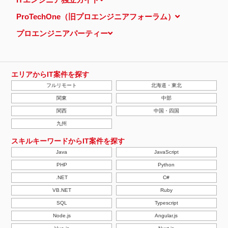
ProTechOne（旧プロエンジニアフォーラム）
プロエンジニアパーティー
エリアからIT案件を探す
フルリモート
北海道・東北
関東
中部
関西
中国・四国
九州
スキルキーワードからIT案件を探す
Java
JavaScript
PHP
Python
.NET
C#
VB.NET
Ruby
SQL
Typescript
Node.js
Angular.js