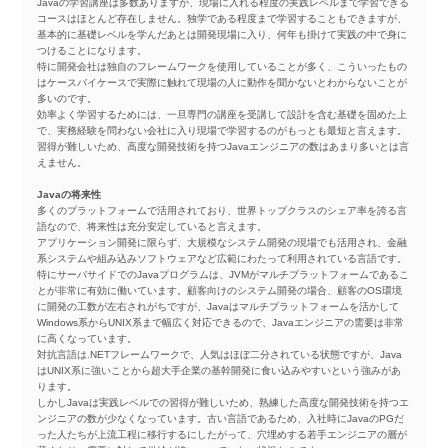
Javaの学習講座は多数ありますが、現場に入れる程度の実践レベルまで学習できる
コースはほとんど存在しません。独学である程度まで学習することもできますが、
基本的に基礎レベルを学んだあとは開発現場に入り、何年も掛けて実践の中で身に
つけることになります。
特に開発会社は独自のフレームワークを使用していることが多く、こういったもの
はケースバイケースで実際に触れて現場の人に動作を聞かないとわからないことが
多いのです。
効率よく学習するためには、一旦専門の講座を受講して設計を含む基礎を固めた上
で、実務経験を問わない会社に入り現場で学習するのがもっとも最短と言えます。
習得が難しいため、高度な開発技術を持つJavaエンジニアの数はあまり多いとは言
えません。
Javaの将来性
多くのプラットフォームで活用されており、世界トップクラスのシェア率を誇る言
語なので、将来性は充分安定していると言えます。
アプリケーション開発に限らず、大規模なシステム開発の現場でも活用され、金融
系システムや組み込みソフトウェアなど広範にわたって利用されている言語です。
特にサーバサイドでのJavaプログラムは、JVMがマルチプラットフォームであるこ
とが非常に有効に働いています。顧客向けのシステム開発の場合、顧客のOS環境
に開発の工数が左右されがちですが、Javaはマルチプラットフォームを活かして
Windows系からUNIX系まで幅広く対応できるので、Javaエンジニアの需要は非常
に高くなっています。
対抗言語は.NETフレームワークで、人気はほぼ二分されている状態ですが、Java
はUNIX系に強いことから超大手企業の基幹開発に食い込みやすいという強みがあ
ります。
しかしJavaは実践レベルでの習得が難しいため、熟練した高度な開発技術を持つエ
ンジニアの数が少なくなっています。古い言語であるため、入社時にJavaのPGだ
った人たちが上流工程に移行するにしたがって、穴埋めする若手エンジニアの層が