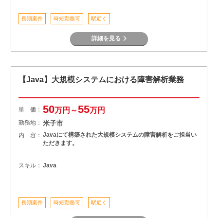
長期案件
時短勤務可
駅近く
詳細を見る
【Java】大規模システムにおける障害解析業務
50
55
単 価：
万円～
万円
勤務地：
米子市
Javaにて構築された大規模システムの障害解析をご担当い
内 容：
ただきます。
スキル：
Java
長期案件
時短勤務可
駅近く