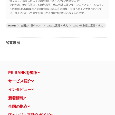
薄くなり、需要に対して供給が追いついていない状況なのです。
そのため、他の言語よりも給与水準、求人数共に高いラインにとどまっています。
この傾向はCOBOLなどの同じ状況にある言語同様、今後も続くと予想されてお
り、将来にわたって需要が薄くなる可能性は低いと考えられます。
HOME
全国のIT案件TOP
Javaの案件・求人
Java×鳥取県の案件・求人
閲覧履歴
PE-BANKを知る
サービス紹介
インタビュー
新着情報
全国の拠点
ITエンジニア独立ガイド