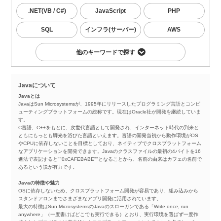
.NET(VB / C#)
JavaScript
PHP
SQL
インフラ(サーバー)
AWS
他のキーワードで探す
Javaについて
Javaとは
JavaはSun Microsystemsが、1995年にリリースしたプログラミング言語とコンピ
ューティングプラットフォームの総称です。現在はOracle社が開発を継続していま
す。
C言語、C++をもとに、次世代言語として開発され、インターネット時代の到来と
ともにもっとも脚光を浴びた言語といえます。言語の開発当初から動作環境がOS
やCPUに依存しないことを目標としており、ネイティブでクロスプラットフォーム
なアプリケーションを開発できます。Javaのクラスファイルの最初の4バイトを16
進法で表記すると""0xCAFEBABE""となることから、名前の由来はカフェの名前で
あるという説が有力です。
Javaの特徴や魅力
OSに依存しないため、クロスプラットフォーム開発が容易であり、組み込みから
スタンドアロンまでさまざまなアプリ開発に活用されています。
最大の特徴はSun MicrosystemsのJavaのスローガンである「Write once, run
anywhere」（一度書けばどこでも実行できる）とおり、実行環境を選ばず一度作