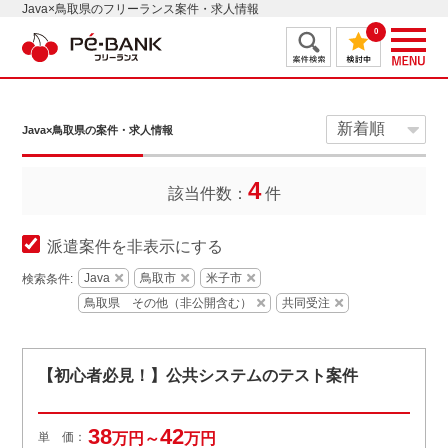
Java×鳥取県のフリーランス案件・求人情報
0
Java×鳥取県の案件・求人情報
4
該当件数：
件
派遣案件を非表示にする
Java
鳥取市
米子市
検索条件:
鳥取県 その他（非公開含む）
共同受注
【初心者必見！】公共システムのテスト案件
38
42
単 価：
万円～
万円