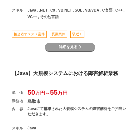
スキル：
Java , .NET , C# , VB.NET , SQL , VB/VBA , C言語 , C++ ,
VC++ , その他言語
担当者オススメ案件
長期案件
駅近く
詳細を見る
【Java】大規模システムにおける障害解析業務
50
55
単 価：
万円～
万円
勤務地：
鳥取市
Javaにて構築された大規模システムの障害解析をご担当い
内 容：
ただきます。
スキル：
Java