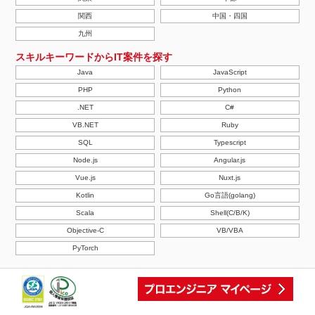
関西
中国・四国
九州
スキルキーワードからIT案件を探す
Java
JavaScript
PHP
Python
.NET
C#
VB.NET
Ruby
SQL
Typescript
Node.js
Angular.js
Vue.js
Nuxt.js
Kotlin
Go言語(golang)
Scala
Shell(C/B/K)
Objective-C
VB/VBA
PyTorch