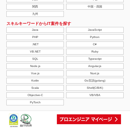
関西
中国・四国
九州
スキルキーワードからIT案件を探す
Java
JavaScript
PHP
Python
.NET
C#
VB.NET
Ruby
SQL
Typescript
Node.js
Angular.js
Vue.js
Nuxt.js
Kotlin
Go言語(golang)
Scala
Shell(C/B/K)
Objective-C
VB/VBA
PyTorch