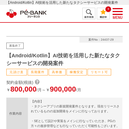
【Android/Kotlin】AI技術を活用した新たなタクシーサービスの開発案件
0
案件No：24437-29
募集終了
【Android/Kotlin】AI技術を活用した新たなタク
シーサービスの開発案件
元請け直
長期案件
高単価
稼働安定
リモート可
契約金額(税抜)
800,000
900,000
￥
/月～￥
/月
【内容】
・タクシーアプリの新規開発案件となります。現在リリースさ
れているものの追加開発をメインに行なっております。
作業内容
・SEとして設計や実装をメインに行なっていただき、PGの
方々の進捗管理なども行なっていただく可能性もございます。