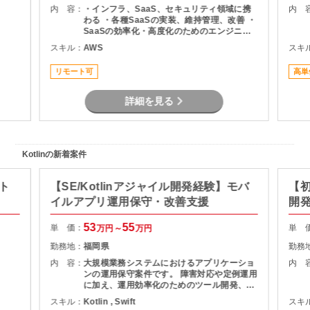
内 容：
・インフラ、SaaS、セキュリティ領域に携
内 
わる ・各種SaaSの実装、維持管理、改善 ・
SaaSの効率化・高度化のためのエンジニア
リング ・SaaSのシステム課題・障害に対す
スキル：
AWS
スキ
る対策の計画と実装 ・社内NWやオンプレサ
ーバの運用保守 ・拠点のネットワーク配備担
リモート可
高単
当
詳細を見る
Kotlinの新着案件
ト
【SE/Kotlinアジャイル開発経験】モバ
【初
イルアプリ運用保守・改善支援
開
53
55
単 価：
単 
万円～
万円
勤務地：
福岡県
勤務
内 容：
大規模業務システムにおけるアプリケーショ
内 
ンの運用保守案件です。 障害対応や定例運用
に加え、運用効率化のためのツール開発、小
規模アプリケーション開発、業務プロセス改
スキル：
Kotlin , Swift
スキ
善など幅広い業務をご担当いただきます。 運