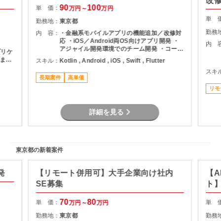
改
90
100
単 価：
万円～
万円
単 
勤務地：
東京都
勤務
内 容：
・金融系モバイルアプリの機能追加／改修対
応 ・iOS／Android両OS向けアプリ開発 ・
内 
アジャイル開発環境でのチーム開発 ・コード
プリケ
レビューおよび品質改善活動 ・希望に応じて
ま
スキル：
Kotlin , Android , iOS , Swift , Flutter
Webフロント／サーバーサイド開発にも参画
スキ
可能 ・生成AIを活用した開発業務
長期案件
高単価
リモ
詳細を見る
東京都の新着案件
発
【リモート併用可】大手企業向け社内
【A
SE募集
ト
70
80
単 価：
単 
万円～
万円
勤務地：
東京都
勤務