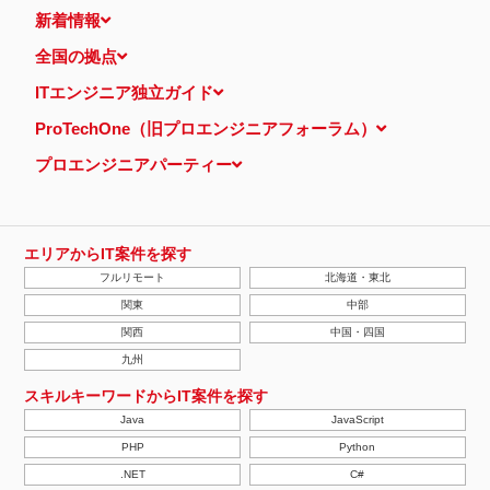
新着情報
全国の拠点
ITエンジニア独立ガイド
ProTechOne（旧プロエンジニアフォーラム）
プロエンジニアパーティー
エリアからIT案件を探す
フルリモート
北海道・東北
関東
中部
関西
中国・四国
九州
スキルキーワードからIT案件を探す
Java
JavaScript
PHP
Python
.NET
C#