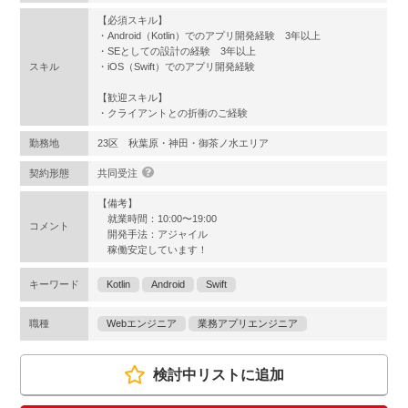
【必須スキル】
・Android（Kotlin）でのアプリ開発経験 3年以上
・SEとしての設計の経験 3年以上
スキル
・iOS（Swift）でのアプリ開発経験
【歓迎スキル】
・クライアントとの折衝のご経験
勤務地
23区 秋葉原・神田・御茶ノ水エリア
契約形態
共同受注
【備考】
就業時間：10:00〜19:00
コメント
開発手法：アジャイル
稼働安定しています！
キーワード
Kotlin
Android
Swift
職種
Webエンジニア
業務アプリエンジニア
検討中リストに追加