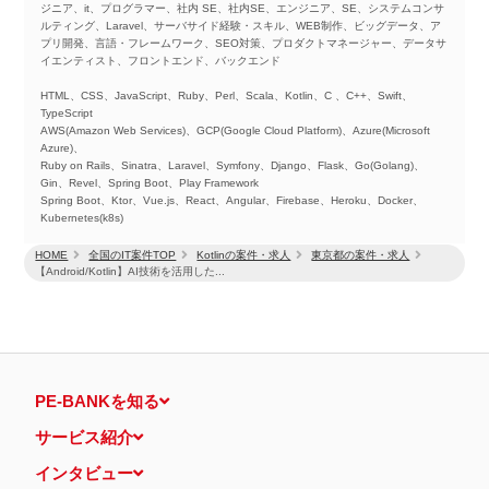
ジニア、it、プログラマー、社内 SE、社内SE、エンジニア、SE、システムコンサ
ルティング、Laravel、サーバサイド経験・スキル、WEB制作、ビッグデータ、ア
プリ開発、言語・フレームワーク、SEO対策、プロダクトマネージャー、データサ
イエンティスト、フロントエンド、バックエンド
HTML、CSS、JavaScript、Ruby、Perl、Scala、Kotlin、C 、C++、Swift、
TypeScript
AWS(Amazon Web Services)、GCP(Google Cloud Platform)、Azure(Microsoft
Azure)、
Ruby on Rails、Sinatra、Laravel、Symfony、Django、Flask、Go(Golang)、
Gin、Revel、Spring Boot、Play Framework
Spring Boot、Ktor、Vue.js、React、Angular、Firebase、Heroku、Docker、
Kubernetes(k8s)
HOME
全国のIT案件TOP
Kotlinの案件・求人
東京都の案件・求人
【Android/Kotlin】AI技術を活用した...
PE-BANKを知る
サービス紹介
インタビュー