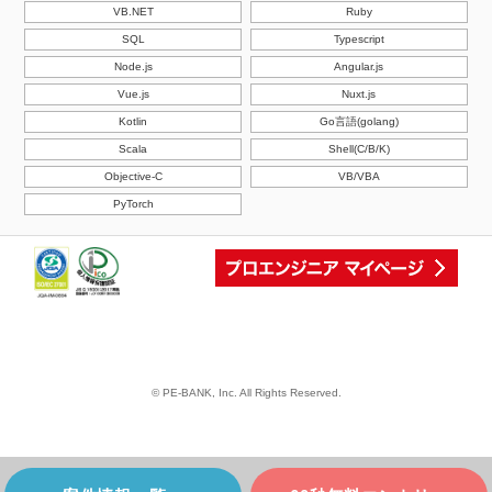
VB.NET
Ruby
SQL
Typescript
Node.js
Angular.js
Vue.js
Nuxt.js
Kotlin
Go言語(golang)
Scala
Shell(C/B/K)
Objective-C
VB/VBA
PyTorch
© PE-BANK, Inc. All Rights Reserved.