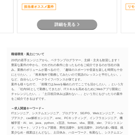
用だけではなく改善提案や開発にも携われる
担当者オススメ案件
リモ
ため、モバイル開発経験を活かしながらスキ
ルの幅を広げられる環境です。
詳細を見る
職場環境・風土について
20代の若手エンジニアから、ベテランプログラマー、主婦・主夫も歓迎します！
豊富な案件の中から、それぞれの条件に合ったものをご紹介できるのが当社の強
み。業務のボリュームが選べるので、「趣味のスポーツや音楽を楽しむ時間も十分
にとりたい。」「将来海外で勤務してみたいので英語のレッスンと平行したい。」
など、自分らしいワークライフバランスが保てます。
案件も様々なので、「前職ではJavaを極めたのでここでも活かしたい。」という方
も、「社内SEとして勤務してきたが、ITスキルを高めるためにWebアプリ開発に
チャレンジしたい。」「土日祝日休みは譲れない…」という方にもぴったりの案件
をご紹介できるはずです。
～求人関連キーワード～
ITエンジニア、システムエンジニア、プログラマ、SE/PG、Webエンジニア、ヘル
プデスク、cae解析エンジニア、emc、PCキッティング、インフラエンジニア、機
械学習・AI、iot、java、python、c言語、fortran、vba、開発、sler、フロントエン
ド、リモート、ソフトウェア開発、男性活躍中、女性活躍中、20代の多い職場、残
業少なめ・残業ほとんどなし、土日休み、ハローワーク、転勤なし、システムエン