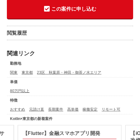
この案件に申し込む
閲覧履歴
関連リンク
勤務地
関東
東京都
23区 秋葉原・神田・御茶ノ水エリア
単価
80万円以上
特徴
おすすめ
元請け直
長期案件
高単価
稼働安定
リモート可
Kotlin×東京都の新着案件
信サ
【Flutter】金融スマホアプリ開発
【i