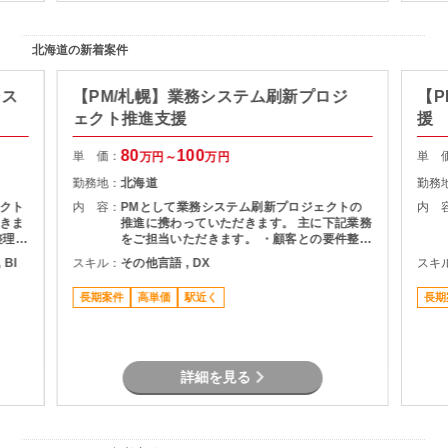
北海道の新着案件
シス
【PM/札幌】業務システム刷新プロジ
【P
ェクト推進支援
援
80
100
単 価：
単 
万円～
万円
勤務地：
北海道
勤務
クト
内 容：
PMとして業務システム刷新プロジェクトの
内 
きま
推進に携わっていただきます。 主に下記業務
整理
をご担当いただきます。 ・顧客との要件整
・詳細
理・課題整理 ・プロジェクト計画の策定およ
 BI
スキル：
その他言語 , DX
スキ
よび進
び進捗管理 ・開発チームとの調整およびマネ
ドキュ
ジメント ・品質、課題、リスク管理 ・関係
長期案件
高単価
駅近く
長期
者向け資料作成および各種報告 ・要件定義か
らリリースまでの推進支援
詳細を見る