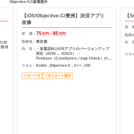
Objective-Cの新着案件
【iOS/Objective-C/豊洲】決済アプリ
【S
改修
単 
75
85
単 価：
万円～
万円
勤務
勤務地：
東京都
ため
内 
を担当
内 容：
・加盟店向けiOSアプリのバージョンアップ
対応（iOS9 → iOS13） ・
スキ
Firebase（Crashlytics／App Check）の導
入対応 ・設計／実装／テスト対応 など
スキル：
Kotlin , Objective-C , C++ , iOS
リモート可
７月スタート案件