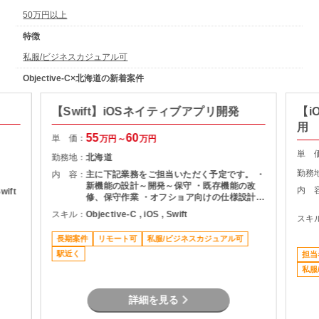
50万円以上
特徴
私服/ビジネスカジュアル可
Objective-C×北海道の新着案件
【Swift】iOSネイティブアプリ開発
【i
用
55
60
単 価：
万円～
万円
単 
勤務地：
北海道
勤務
内 容：
主に下記業務をご担当いただく予定です。 ・
新機能の設計～開発～保守 ・既存機能の改
内 
Swift
修、保守作業 ・オフショア向けの仕様設計や
コードレビュー
スキル：
Objective-C , iOS , Swift
スキ
長期案件
リモート可
私服/ビジネスカジュアル可
駅近く
担当
私服
詳細を見る