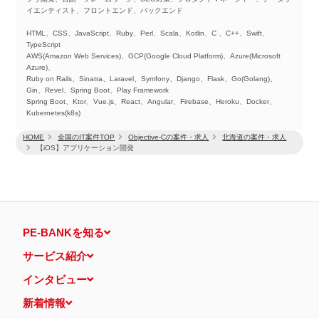
イエンティスト、フロントエンド、バックエンド
HTML、CSS、JavaScript、Ruby、Perl、Scala、Kotlin、C 、C++、Swift、
TypeScript
AWS(Amazon Web Services)、GCP(Google Cloud Platform)、Azure(Microsoft
Azure)、
Ruby on Rails、Sinatra、Laravel、Symfony、Django、Flask、Go(Golang)、
Gin、Revel、Spring Boot、Play Framework
Spring Boot、Ktor、Vue.js、React、Angular、Firebase、Heroku、Docker、
Kubernetes(k8s)
HOME
全国のIT案件TOP
Objective-Cの案件・求人
北海道の案件・求人
【iOS】アプリケーション開発
PE-BANKを知る
サービス紹介
インタビュー
新着情報