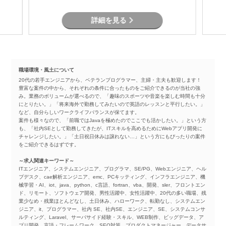
詳細を見る
職場環境・風土について
20代の若手エンジニアから、ベテランプログラマー、主婦・主夫も歓迎します！
豊富な案件の中から、それぞれの条件に合ったものをご紹介できるのが当社の強
み。業務のボリュームが選べるので、「趣味のスポーツや音楽を楽しむ時間も十分
にとりたい。」「将来海外で勤務してみたいので英語のレッスンと平行したい。」
など、自分らしいワークライフバランスが保てます。
案件も様々なので、「前職ではJavaを極めたのでここでも活かしたい。」という方
も、「社内SEとして勤務してきたが、ITスキルを高めるためにWebアプリ開発に
チャレンジしたい。」「土日祝日休みは譲れない…」という方にもぴったりの案件
をご紹介できるはずです。
～求人関連キーワード～
ITエンジニア、システムエンジニア、プログラマ、SE/PG、Webエンジニア、ヘル
プデスク、cae解析エンジニア、emc、PCキッティング、インフラエンジニア、機
械学習・AI、iot、java、python、c言語、fortran、vba、開発、sler、フロントエン
ド、リモート、ソフトウェア開発、男性活躍中、女性活躍中、20代の多い職場、残
業少なめ・残業ほとんどなし、土日休み、ハローワーク、転勤なし、システムエン
ジニア、it、プログラマー、社内 SE、社内SE、エンジニア、SE、システムコンサ
ルティング、Laravel、サーバサイド経験・スキル、WEB制作、ビッグデータ、ア
プリ開発、言語・フレームワーク、SEO対策、プロダクトマネージャー、データサ