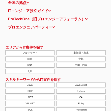
全国の拠点
ITエンジニア独立ガイド
ProTechOne（旧プロエンジニアフォーラム）
プロエンジニアパーティー
エリアからIT案件を探す
フルリモート
北海道・東北
関東
中部
関西
中国・四国
九州
スキルキーワードからIT案件を探す
Java
JavaScript
PHP
Python
.NET
C#
VB.NET
Ruby
SQL
Typescript