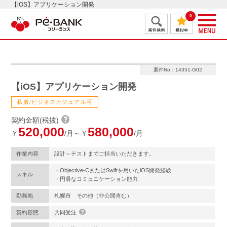
【iOS】アプリケーション開発
0
案件No：14351-G02
【iOS】アプリケーション開発
私服/ビジネスカジュアル可
契約金額(税抜)
520,000
580,000
￥
/月～￥
/月
作業内容
設計～テストまでご担当いただきます。
・Objective-CまたはSwiftを用いたiOS開発経験
スキル
・円滑なコミュニケーション能力
勤務地
札幌市 その他（非公開含む）
契約形態
共同受注